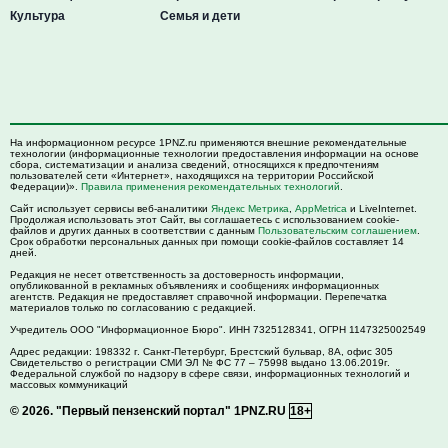
Культура
Семья и дети
На информационном ресурсе 1PNZ.ru применяются внешние рекомендательные
технологии (информационные технологии предоставления информации на основе
сбора, систематизации и анализа сведений, относящихся к предпочтениям
пользователей сети «Интернет», находящихся на территории Российской
Федерации)».
Правила применения рекомендательных технологий
.
Сайт использует сервисы веб-аналитики
Яндекс Метрика
,
AppMetrica
и LiveInternet.
Продолжая использовать этот Сайт, вы соглашаетесь с использованием cookie-
файлов и других данных в соответствии с данным
Пользовательским соглашением
.
Срок обработки персональных данных при помощи cookie-файлов составляет 14
дней.
Редакция не несет ответственность за достоверность информации,
опубликованной в рекламных объявлениях и сообщениях информационных
агентств. Редакция не предоставляет справочной информации. Перепечатка
материалов только по согласованию с редакцией.
Учредитель ООО "Информационное Бюро". ИНН 7325128341, ОГРН 1147325002549
Адрес редакции:
198332
г. Санкт-Петербург,
Брестский бульвар, 8А, офис 305
Свидетельство о регистрации СМИ ЭЛ № ФС 77 – 75998 выдано 13.06.2019г.
Федеральной службой по надзору в сфере связи, информационных технологий и
массовых коммуникаций
© 2026.
"Первый пензенский портал" 1PNZ.RU
18+