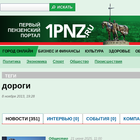
ПЕРВЫЙ
ПЕНЗЕНСКИЙ
ПОРТАЛ
ГОРОД ОНЛАЙН
БИЗНЕС И ФИНАНСЫ
КУЛЬТУРА
ЗДОРОВЬЕ
О
Политика
Экономика
Спорт
Общество
Проиcшествия
ТЕГИ
дороги
8 ноября 2013, 19:28
НОВОСТИ [351]
ИНТЕРВЬЮ [0]
СОБЫТИЯ [0]
КОМПАН
Общество
21 июня 2025, 11:00