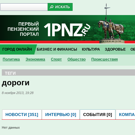
ПЕРВЫЙ
ПЕНЗЕНСКИЙ
ПОРТАЛ
ГОРОД ОНЛАЙН
БИЗНЕС И ФИНАНСЫ
КУЛЬТУРА
ЗДОРОВЬЕ
О
Политика
Экономика
Спорт
Общество
Проиcшествия
ТЕГИ
дороги
8 ноября 2013, 19:28
НОВОСТИ [351]
ИНТЕРВЬЮ [0]
СОБЫТИЯ [0]
КОМПАН
Нет данных