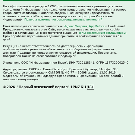
На информационном ресурсе 1PNZ.ru применяются внешние рекомендательные
технологии (информационные технологии предоставления информации на основе
сбора, систематизации и анализа сведений, относящихся к предпочтениям
пользователей сети «Интернет», находящихся на территории Российской
Федерации)».
Правила применения рекомендательных технологий
.
Сайт использует сервисы веб-аналитики
Яндекс Метрика
,
AppMetrica
и LiveInternet.
Продолжая использовать этот Сайт, вы соглашаетесь с использованием cookie-
файлов и других данных в соответствии с данным
Пользовательским соглашением
.
Срок обработки персональных данных при помощи cookie-файлов составляет 14
дней.
Редакция не несет ответственность за достоверность информации,
опубликованной в рекламных объявлениях и сообщениях информационных
агентств. Редакция не предоставляет справочной информации. Перепечатка
материалов только по согласованию с редакцией.
Учредитель ООО "Информационное Бюро". ИНН 7325128341, ОГРН 1147325002549
Адрес редакции:
198332
г. Санкт-Петербург,
Брестский бульвар, 8А, офис 305
Свидетельство о регистрации СМИ ЭЛ № ФС 77 – 75998 выдано 13.06.2019г.
Федеральной службой по надзору в сфере связи, информационных технологий и
массовых коммуникаций
© 2026.
"Первый пензенский портал" 1PNZ.RU
18+