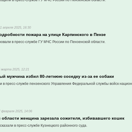
бщили в пресс-службе ГУ МЧС России по Пензенской области.
11 апреля 2025, 16:30
одробности пожара на улице Карпинского в Пензе
овали в пресс-службе ГУ МЧС России по Пензенской области.
5 марта 2025, 12:21
ый мужчина избил 80-летнюю соседку из-за ее собаки
и в пресс-службе пензенского Управления Федеральной службы войск национ
7 февраля 2025, 14:06
й области женщина зарезала сожителя, избивавшего кошек
казали в пресс-службе Кузнецкого районного суда.