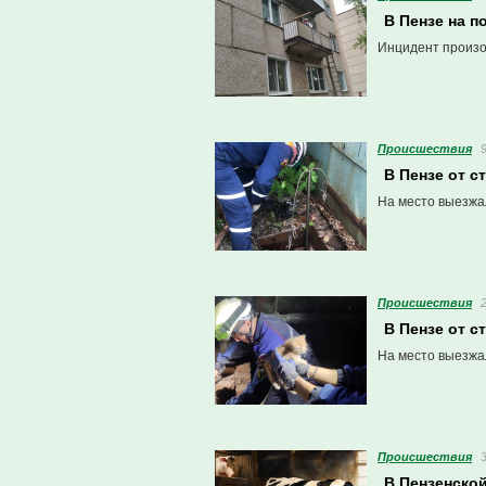
В Пензе на п
Инцидент произо
Проиcшествия
В Пензе от с
На место выезжа
Проиcшествия
В Пензе от с
На место выезжа
Проиcшествия
В Пензенско