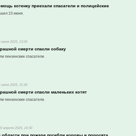
омощь котенку приехали спасатели и полицейские
шел 23 июня.
9 июня 2025, 13:00
трашной смерти спасли собаку
ли пензенские спасатели.
2 июня 2025, 15:30
трашной смерти спасли маленьких котят
ли пензенские спасатели.
30 апреля 2025, 14:30
й области при пожаре погибли коровы и поросята