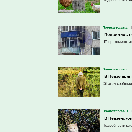
Подробности соо
Проиcшествия
Появились п
ЧП прокомментир
Проиcшествия
В Пензе пьян
Об этом сообщил
Проиcшествия
В Пензенско
Подробности расс