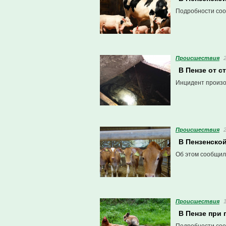
Подробности соо
Проиcшествия
В Пензе от с
Инцидент произ
Проиcшествия
В Пензенской
Об этом сообщил
Проиcшествия
В Пензе при 