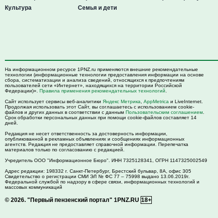
Культура
Семья и дети
На информационном ресурсе 1PNZ.ru применяются внешние рекомендательные
технологии (информационные технологии предоставления информации на основе
сбора, систематизации и анализа сведений, относящихся к предпочтениям
пользователей сети «Интернет», находящихся на территории Российской
Федерации)».
Правила применения рекомендательных технологий
.
Сайт использует сервисы веб-аналитики
Яндекс Метрика
,
AppMetrica
и LiveInternet.
Продолжая использовать этот Сайт, вы соглашаетесь с использованием cookie-
файлов и других данных в соответствии с данным
Пользовательским соглашением
.
Срок обработки персональных данных при помощи cookie-файлов составляет 14
дней.
Редакция не несет ответственность за достоверность информации,
опубликованной в рекламных объявлениях и сообщениях информационных
агентств. Редакция не предоставляет справочной информации. Перепечатка
материалов только по согласованию с редакцией.
Учредитель ООО "Информационное Бюро". ИНН 7325128341, ОГРН 1147325002549
Адрес редакции:
198332
г. Санкт-Петербург,
Брестский бульвар, 8А, офис 305
Свидетельство о регистрации СМИ ЭЛ № ФС 77 – 75998 выдано 13.06.2019г.
Федеральной службой по надзору в сфере связи, информационных технологий и
массовых коммуникаций
© 2026.
"Первый пензенский портал" 1PNZ.RU
18+