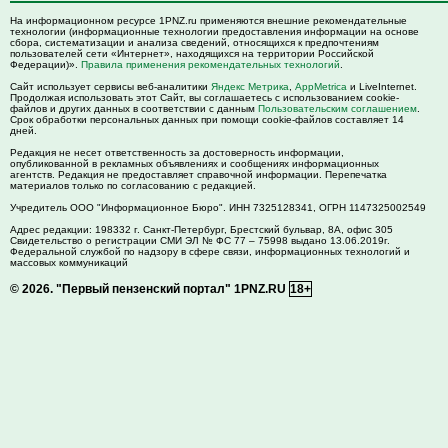
На информационном ресурсе 1PNZ.ru применяются внешние рекомендательные
технологии (информационные технологии предоставления информации на основе
сбора, систематизации и анализа сведений, относящихся к предпочтениям
пользователей сети «Интернет», находящихся на территории Российской
Федерации)».
Правила применения рекомендательных технологий
.
Сайт использует сервисы веб-аналитики
Яндекс Метрика
,
AppMetrica
и LiveInternet.
Продолжая использовать этот Сайт, вы соглашаетесь с использованием cookie-
файлов и других данных в соответствии с данным
Пользовательским соглашением
.
Срок обработки персональных данных при помощи cookie-файлов составляет 14
дней.
Редакция не несет ответственность за достоверность информации,
опубликованной в рекламных объявлениях и сообщениях информационных
агентств. Редакция не предоставляет справочной информации. Перепечатка
материалов только по согласованию с редакцией.
Учредитель ООО "Информационное Бюро". ИНН 7325128341, ОГРН 1147325002549
Адрес редакции:
198332
г. Санкт-Петербург,
Брестский бульвар, 8А, офис 305
Свидетельство о регистрации СМИ ЭЛ № ФС 77 – 75998 выдано 13.06.2019г.
Федеральной службой по надзору в сфере связи, информационных технологий и
массовых коммуникаций
© 2026.
"Первый пензенский портал" 1PNZ.RU
18+