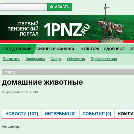
ПЕРВЫЙ
ПЕНЗЕНСКИЙ
ПОРТАЛ
ГОРОД ОНЛАЙН
БИЗНЕС И ФИНАНСЫ
КУЛЬТУРА
ЗДОРОВЬЕ
О
Политика
Экономика
Спорт
Общество
Проиcшествия
ТЕГИ
домашние животные
27 февраля 2015, 13:49
НОВОСТИ [137]
ИНТЕРВЬЮ [0]
СОБЫТИЯ [0]
КОМПАН
Нет данных