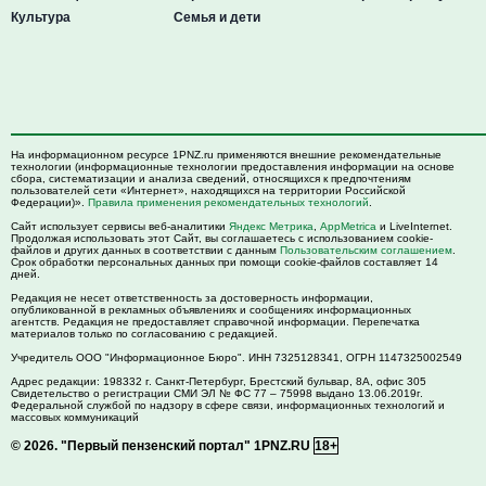
Культура
Семья и дети
На информационном ресурсе 1PNZ.ru применяются внешние рекомендательные
технологии (информационные технологии предоставления информации на основе
сбора, систематизации и анализа сведений, относящихся к предпочтениям
пользователей сети «Интернет», находящихся на территории Российской
Федерации)».
Правила применения рекомендательных технологий
.
Сайт использует сервисы веб-аналитики
Яндекс Метрика
,
AppMetrica
и LiveInternet.
Продолжая использовать этот Сайт, вы соглашаетесь с использованием cookie-
файлов и других данных в соответствии с данным
Пользовательским соглашением
.
Срок обработки персональных данных при помощи cookie-файлов составляет 14
дней.
Редакция не несет ответственность за достоверность информации,
опубликованной в рекламных объявлениях и сообщениях информационных
агентств. Редакция не предоставляет справочной информации. Перепечатка
материалов только по согласованию с редакцией.
Учредитель ООО "Информационное Бюро". ИНН 7325128341, ОГРН 1147325002549
Адрес редакции:
198332
г. Санкт-Петербург,
Брестский бульвар, 8А, офис 305
Свидетельство о регистрации СМИ ЭЛ № ФС 77 – 75998 выдано 13.06.2019г.
Федеральной службой по надзору в сфере связи, информационных технологий и
массовых коммуникаций
© 2026.
"Первый пензенский портал" 1PNZ.RU
18+