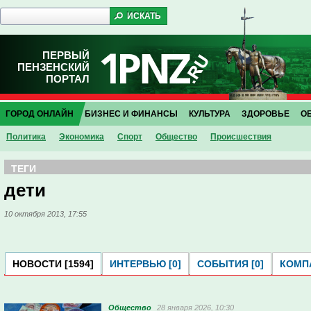
ПЕРВЫЙ
ПЕНЗЕНСКИЙ
ПОРТАЛ
ГОРОД ОНЛАЙН
БИЗНЕС И ФИНАНСЫ
КУЛЬТУРА
ЗДОРОВЬЕ
О
Политика
Экономика
Спорт
Общество
Проиcшествия
ТЕГИ
дети
10 октября 2013, 17:55
НОВОСТИ [1594]
ИНТЕРВЬЮ [0]
СОБЫТИЯ [0]
КОМПА
Общество
28 января 2026, 10:30