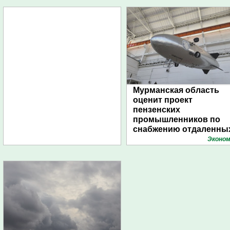
Мурманская область
оценит проект
пензенских
промышленников по
снабжению отдаленны
поселений с помощью
Эконом
дирижаблей