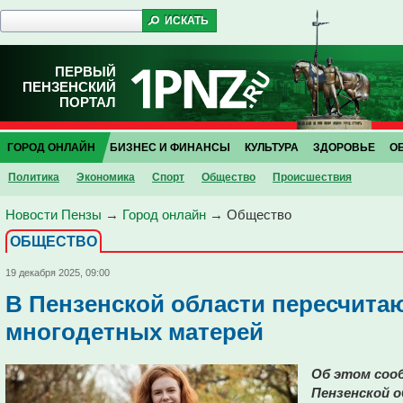
ПЕРВЫЙ
ПЕНЗЕНСКИЙ
ПОРТАЛ
ГОРОД ОНЛАЙН
БИЗНЕС И ФИНАНСЫ
КУЛЬТУРА
ЗДОРОВЬЕ
О
Политика
Экономика
Спорт
Общество
Проиcшествия
Новости Пензы
→
Город онлайн
→
Общество
ОБЩЕСТВО
19 декабря 2025, 09:00
В Пензенской области пересчита
многодетных матерей
Об этом соо
Пензенской о