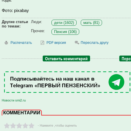
Фото: pixabay
Другие статьи
Люди:
дети (1602)
мать (81)
по темам:
Прочее:
Пенсия (106)
Распечатать
PDF версия
Переслать другу
Оставить комментарий
Пере
Новости smi2.ru
КОММЕНТАРИИ
- Нажмите ,чтобы оценить