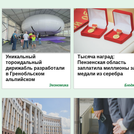
Уникальный
Тысяча наград:
тороидальный
Пензенская область
дирижабль разработали
заплатила миллионы з
в Гренобльском
медали из серебра
альпийском
университете
Экономика
Бюд