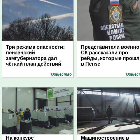
Три режима опасности:
Представители военно
пензенский
СК рассказали про
замгубернатора дал
рейды, которые прошл
чёткий план действий
в Пензе
Общество
Общес
На конкурс
Машиностроение в