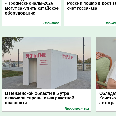
«Профессионалы-2026»
России пошло в рост з
могут закупить китайское
счет госзаказа
оборудование
Политика
Эконом
В Пензенской области в 5 утра
Обладат
включили сирены из-за ракетной
Кочетко
опасности
автогр
Проиcшествия