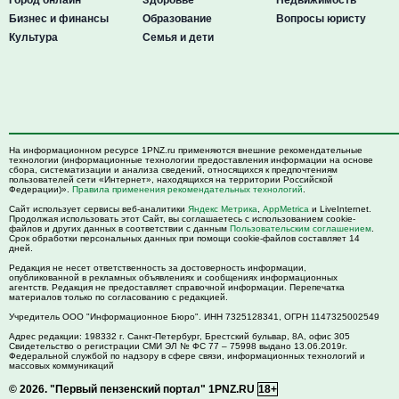
Бизнес и финансы
Образование
Вопросы юристу
Культура
Семья и дети
На информационном ресурсе 1PNZ.ru применяются внешние рекомендательные
технологии (информационные технологии предоставления информации на основе
сбора, систематизации и анализа сведений, относящихся к предпочтениям
пользователей сети «Интернет», находящихся на территории Российской
Федерации)».
Правила применения рекомендательных технологий
.
Сайт использует сервисы веб-аналитики
Яндекс Метрика
,
AppMetrica
и LiveInternet.
Продолжая использовать этот Сайт, вы соглашаетесь с использованием cookie-
файлов и других данных в соответствии с данным
Пользовательским соглашением
.
Срок обработки персональных данных при помощи cookie-файлов составляет 14
дней.
Редакция не несет ответственность за достоверность информации,
опубликованной в рекламных объявлениях и сообщениях информационных
агентств. Редакция не предоставляет справочной информации. Перепечатка
материалов только по согласованию с редакцией.
Учредитель ООО "Информационное Бюро". ИНН 7325128341, ОГРН 1147325002549
Адрес редакции:
198332
г. Санкт-Петербург,
Брестский бульвар, 8А, офис 305
Свидетельство о регистрации СМИ ЭЛ № ФС 77 – 75998 выдано 13.06.2019г.
Федеральной службой по надзору в сфере связи, информационных технологий и
массовых коммуникаций
© 2026.
"Первый пензенский портал" 1PNZ.RU
18+