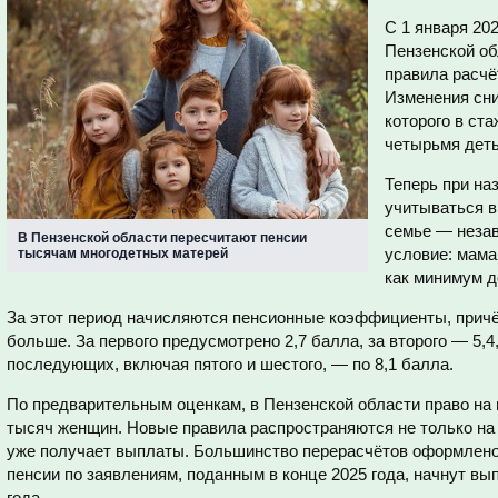
С 1 января 202
Пензенской об
правила расчё
Изменения сни
которого в ст
четырьмя деть
Теперь при на
учитываться в
семье — незав
В Пензенской области пересчитают пенсии
условие: мама
тысячам многодетных матерей
как минимум д
За этот период начисляются пенсионные коэффициенты, причё
больше. За первого предусмотрено 2,7 балла, за второго — 5,4,
последующих, включая пятого и шестого, — по 8,1 балла.
По предварительным оценкам, в Пензенской области право на
тысяч женщин. Новые правила распространяются не только на б
уже получает выплаты. Большинство перерасчётов оформлено
пенсии по заявлениям, поданным в конце 2025 года, начнут вы
года.