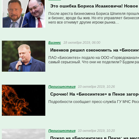
Это ошибка Бориса Исааковича! Новое
После ареста бизнесмена Бориса Шпигеля прошло
и бизнес, вроде бы жив. Но кто управляет бизнес
него все отнимут другие игроки рынка…
Бизнес
18 октября 2019, 06:00
Ивенков решил сэкономить на «Биосин
ПАО «Биосинтез» подало на ООО «Горводоканал» в
самый серьезный. Что они не поделили? Будем ра
Проиcшествия
10 октября 2019, 10:26
Срочно! На «Биосинтезе» в Пензе заго
Подробности сообщает пресс-служба ГУ МЧС Росс
Проиcшествия
10 октября 2019, 10:20
Пожар на «Биосинтезе» в Пензе: на ме