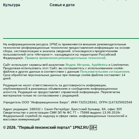
Культура
Семья и дети
На информационном ресурсе 1PNZ.ru применяются внешние рекомендательные
технологии (информационные технологии предоставления информации на основе
сбора, систематизации и анализа сведений, относящихся к предпочтениям
пользователей сети «Интернет», находящихся на территории Российской
Федерации)».
Правила применения рекомендательных технологий
.
Сайт использует сервисы веб-аналитики
Яндекс Метрика
,
AppMetrica
и LiveInternet.
Продолжая использовать этот Сайт, вы соглашаетесь с использованием cookie-
файлов и других данных в соответствии с данным
Пользовательским соглашением
.
Срок обработки персональных данных при помощи cookie-файлов составляет 14
дней.
Редакция не несет ответственность за достоверность информации,
опубликованной в рекламных объявлениях и сообщениях информационных
агентств. Редакция не предоставляет справочной информации. Перепечатка
материалов только по согласованию с редакцией.
Учредитель ООО "Информационное Бюро". ИНН 7325128341, ОГРН 1147325002549
Адрес редакции:
198332
г. Санкт-Петербург,
Брестский бульвар, 8А, офис 305
Свидетельство о регистрации СМИ ЭЛ № ФС 77 – 75998 выдано 13.06.2019г.
Федеральной службой по надзору в сфере связи, информационных технологий и
массовых коммуникаций
© 2026.
"Первый пензенский портал" 1PNZ.RU
18+