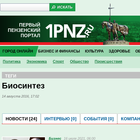
ПЕРВЫЙ
ПЕНЗЕНСКИЙ
ПОРТАЛ
ГОРОД ОНЛАЙН
БИЗНЕС И ФИНАНСЫ
КУЛЬТУРА
ЗДОРОВЬЕ
О
Политика
Экономика
Спорт
Общество
Проиcшествия
ТЕГИ
Биосинтез
14 августа 2016, 17:02
НОВОСТИ [24]
ИНТЕРВЬЮ [0]
СОБЫТИЯ [0]
КОМПАНИ
Бизнес
16 июля 2021, 06:00