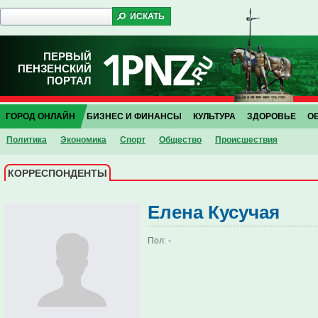
ПЕРВЫЙ
ПЕНЗЕНСКИЙ
ПОРТАЛ
ГОРОД ОНЛАЙН
БИЗНЕС И ФИНАНСЫ
КУЛЬТУРА
ЗДОРОВЬЕ
О
Политика
Экономика
Спорт
Общество
Проиcшествия
КОРРЕСПОНДЕНТЫ
Елена Кусучая
Пол:
-