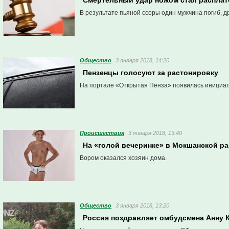
Смертельный удар ножом стал расплат
В результате пьяной ссоры один мужчина погиб, др
Общество
3 января 2018, 14:20
Пензенцы голосуют за растонировку
На портале «Открытая Пенза» появилась инициат
Проиcшествия
3 января 2018, 13:40
На «голой вечеринке» в Мокшанской ра
Вором оказался хозяин дома.
Общество
3 января 2018, 13:20
Россия поздравляет омбудсмена Анну 