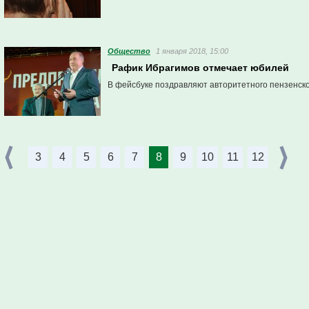
Общество
1 января 2018, 15:00
Рафик Ибрагимов отмечает юбилей
В фейсбуке поздравляют авторитетного пензенск
3
4
5
6
7
8
9
10
11
12