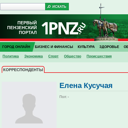
ПЕРВЫЙ
ПЕНЗЕНСКИЙ
ПОРТАЛ
ГОРОД ОНЛАЙН
БИЗНЕС И ФИНАНСЫ
КУЛЬТУРА
ЗДОРОВЬЕ
О
Политика
Экономика
Спорт
Общество
Проиcшествия
КОРРЕСПОНДЕНТЫ
Елена Кусучая
Пол:
-