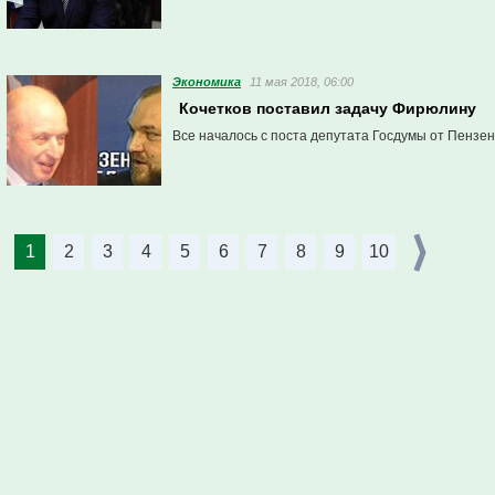
Экономика
11 мая 2018, 06:00
Кочетков поставил задачу Фирюлину
Все началось с поста депутата Госдумы от Пензенс
1
2
3
4
5
6
7
8
9
10