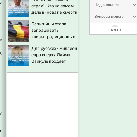
Новости Твери и
у
страх": Кто на самом
Недвижимость
городов Тверской
деле виноват в смерти
области сегодня -
Вопросы юристу
ученого Зезина,
Afanasy.biz – Тверские
Бельгийцы стали
остановившего
новости. Новости
запрашивать
НАВЕРХ
мальчишек на поле с
«визы традиционных
горохом
в
ценностей» в
Для русских - миллион
посольстве РФ
,
евро сверху: Лайма
,
Вайкуле продает
особняк в Латвии по
нацистской логике
у
ые