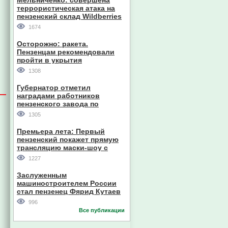
Мельниченко: совершена
террористическая атака на
пензенский склад Wildberries
1674
Осторожно: ракета.
Пензенцам рекомендовали
пройти в укрытия
1308
Губернатор отметил
наградами работников
пензенского завода по
производству станков
1305
Премьера лета: Первый
пензенский покажет прямую
трансляцию маски-шоу с
участием компании из Южной
1227
Кореи
Заслуженным
машиностроителем России
стал пензенец Фярид Кутаев
996
Все публикации