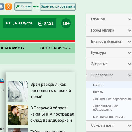
или
Войти
Зарегистрироваться
Главная
чт
, 6 августа
18+
07
:
21
Город онлайн
Бизнес и финансы
ОСЫ ЮРИСТУ
ВСЕ СЕРВИСЫ
Культура
Здоровье
Образование
ров
Врач раскрыл, как
ВУЗы
распознать опасный
0
Школы
тромб
Дошкольное образование
Дополнительное
В Тверской области
образование
из-за БПЛА пострадал
Колледжи,Техникумы
склад Вайлдберриз и
постройки в СНТ –
Семья и дети
ал
"Убил профессора