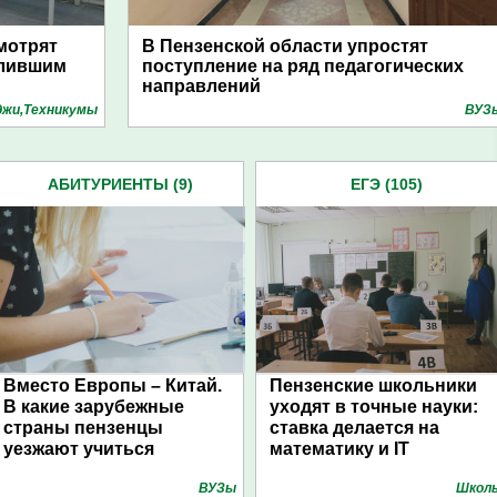
мотрят
В Пензенской области упростят
алившим
поступление на ряд педагогических
направлений
джи,Техникумы
ВУЗ
АБИТУРИЕНТЫ (9)
ЕГЭ (105)
Вместо Европы – Китай.
Пензенские школьники
В какие зарубежные
уходят в точные науки:
страны пензенцы
ставка делается на
уезжают учиться
математику и IT
ВУЗы
Школ