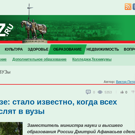
КУЛЬТУРА
ЗДОРОВЬЕ
ОБРАЗОВАНИЕ
НЕДВИЖИМОСТЬ
ВОПР
ание
Дополнительное образование
Колледжи,Техникумы
ВУЗы
Автор:
Виктор Пет
0
5353
0
е: стало известно, когда всех
слят в вузы
Заместитель министра науки и высшего
образования России Дмитрий Афанасьев сдел