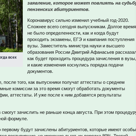
заявление, которое может повлиять на судьб
пензенских абитуриентов.
Коронавирус сильно изменил учебный год-2020.
Сложнее всего сегодня выпускникам. Долгое время
не было определенности, как и когда будут
проходить экзамены, ЕГЭ и кампания поступления 
вузы. Заместитель министра науки и высшего
образования России Дмитрий Афанасьев рассказал
огда всех
как будет проходить процедура зачисления в вузы
и какие изменения коснулись порядка подачи
документов.
, после того, как выпускники получат аттестаты о среднем
емные комиссии за это время смогут обработать документы
фии, аттестаты. И уже после к ним добавятся результаты
 смогут зачислить не раньше конца августа. При этом процедур
тной формуле.
но первому будут зачислены абитуриентов, которые имеют особ
ся поступившие, не имеющие льгот, их порядка 80%. Третий