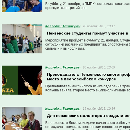
В субботу, 21 ноября, в ПМПК состоялись состязан
проводится в третий раз.
Колледжи,Техникумы
20 ноября 2015, 13:17
Пензенские студенты примут участие в
Мероприятие пройдет в субботу, 21 ноября. Студе
сотрудники различных предприятий, спортсмены б
сильный и выносливый.
Колледжи,Техникумы
20 ноября 2015, 13:09
Преподаватель Пензенского многопроф
место в всероссийском конкурсе
Преподаватель английского языка отделения тра
Копьева заняла второе место в блиц-олимпиаде вс
Колледжи,Техникумы
19 ноября 2015, 10:54
Для пензенских волонтеров создали р
В пензенском Доме молодежи начал свою работу 
его задача - помогать пензенским волонтерам пр