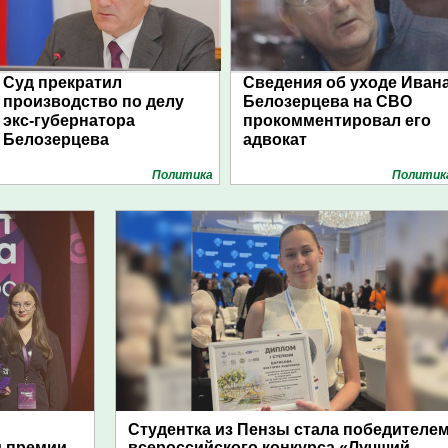
Суд прекратил
Сведения об уходе Иван
производство по делу
Белозерцева на СВО
экс-губернатора
прокомментировал его
Белозерцева
адвокат
Политика
Политик
Студентка из Пензы стала победителе
й премии
всероссийского конкурса «Лучший