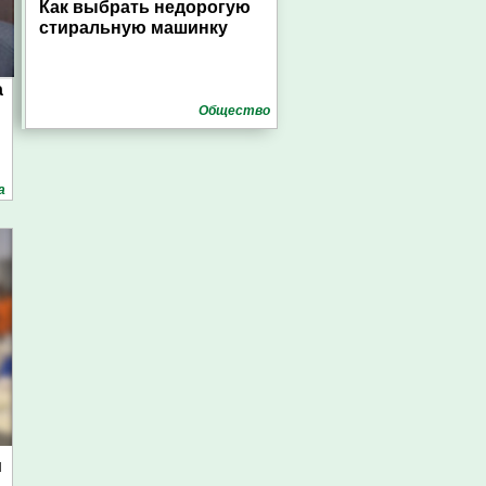
Как выбрать недорогую
стиральную машинку
а
Общество
а
м