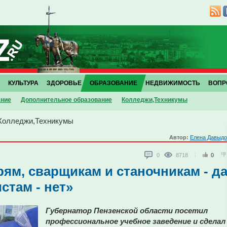
КУЛЬТУРА
ЗДОРОВЬЕ
ОБРАЗОВАНИЕ
НЕДВИЖИМОСТЬ
ВОПР
ание
Дополнительное образование
Колледжи,Техникумы
Колледжи,Техникумы
Автор:
Елена Давыдо
0
8718
0
ям, сварщикам и станочникам - да
стам - нет»
Губернатор Пензенской области посетил
профессиональное учебное заведение и сделал