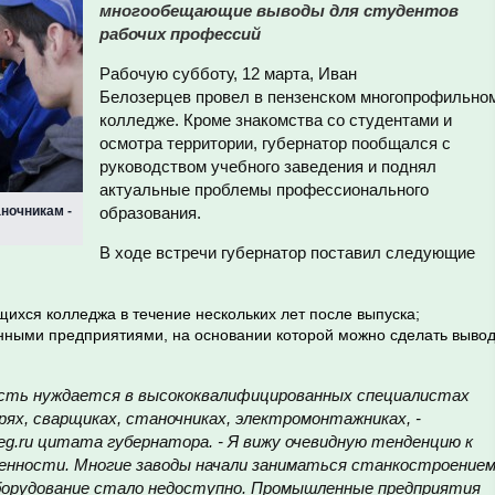
многообещающие выводы для студентов
рабочих профессий
Рабочую субботу, 12 марта, Иван
Белозерцев провел в пензенском многопрофильно
колледже. Кроме знакомства со студентами и
осмотра территории, губернатор пообщался с
руководством учебного заведения и поднял
актуальные проблемы профессионального
аночникам -
образования.
В ходе встречи губернатор поставил следующие
щихся колледжа в течение нескольких лет после выпуска;
ыми предприятиями, на основании которой можно сделать выво
асть нуждается в высококвалифицированных специалистах
рях, сварщиках, станочниках, электромонтажниках, -
eg.ru цитата губернатора. - Я вижу очевидную тенденцию к
нности. Многие заводы начали заниматься станкостроением
орудование стало недоступно. Промышленные предприятия