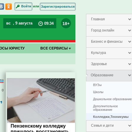
или
Войти
Зарегистрироваться
Главная
вс
, 9 августа
18+
09
:
34
Город онлайн
Бизнес и финансы
ОСЫ ЮРИСТУ
ВСЕ СЕРВИСЫ
Культура
Здоровье
Образование
ва
ВУЗы
0
Школы
,
Дошкольное образование
Дополнительное
образование
Колледжи,Техникумы
Пензенскому колледжу
Семья и дети
пришлось восстановить