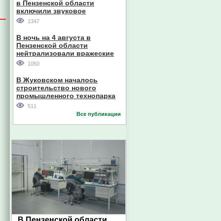
в Пензенской области
включили звуковое
оповещение
1347
В ночь на 4 августа в
Пензенской области
нейтрализовали вражеские
дроны
1050
В Жуковском началось
строительство нового
промышленного технопарка
511
Все публикации
В Пензенской области