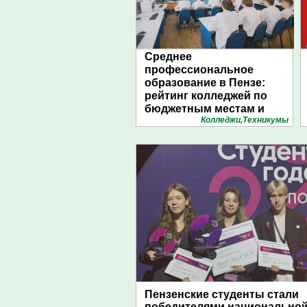
Среднее
профессиональное
образование в Пензе:
рейтинг колледжей по
бюджетным местам и
Колледжи,Техникумы
конкурсу. Инфографика
1pnz
Пензенские студенты стали
победителями национально