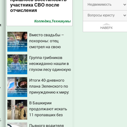
участника СВО после
Недвижимость
отчисления
Вопросы юристу
Колледжи,Техникумы
м
НАВЕРХ
Вместо свадьбы –
похороны: отец
смотрел на свою
мертвую 16-летнюю
Группа грибников
дочь и не мог
неожиданно нашли в
сдержать слезы
глухом лесу одинокую
испуганную
Итоги 40-дневного
маленькую девочку с
плана Зеленского по
д
игрушкой
принуждению к миру:
как ответила Россия,
В Башкирии
полный разбор
продолжают искать
провала операции
11 пропавших без
Украины от военкора
,
вести
Коца
Пьяного водителя