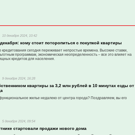
10 декабря 2024, 10:42
 декабря: кому стоит поторопиться с покупкой квартиры
о кредитования сегодня переживает непростые времена. Высокие ставки,
ьготным программам, экономическая неопределенность – все это влияет на
ищных кредитов для населения.
9 декабря 2024, 16:28
бственником квартиры за 3,2 млн рублей в 10 минутах езды от
да
функциональное жилье недалеко от центра города? Поздравляем, вы его
5 декабря 2024, 09:54
утнике стартовали продажи нового дома