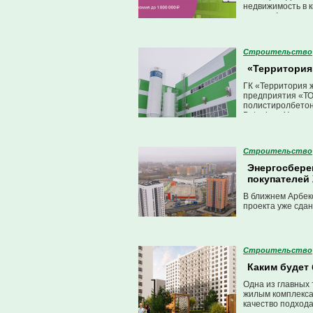
недвижимость в к
подарок!
Строительство
«Территория
ГК «Территория 
предприятия «ТОТ
полистиролбетон
Betonium. Уже н
Строительство
Энергосбере
покупателей
В ближнем Арбек
проекта уже сдан
Строительство
Каким будет
Одна из главных 
жилым комплекса
качество подхода