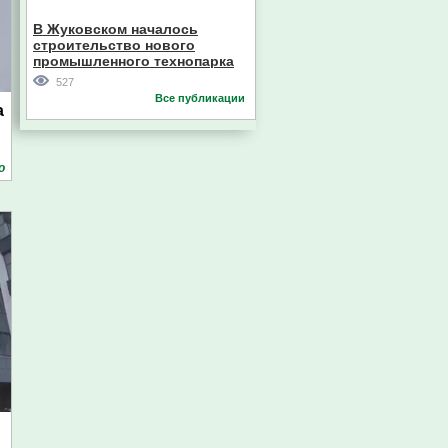
В Жуковском началось
строительство нового
Главный судебный пристав
промышленного технопарка
Пензенской области
527
Все публикации
а
о