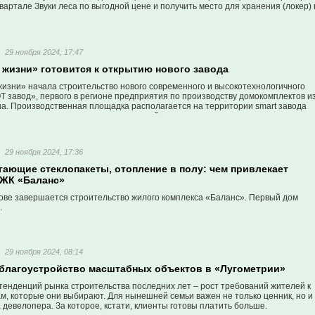
вартале Звуки леса по выгодной цене и получить место для хранения (локер) 
29 ноября 2024, 17:47
 жизни» готовится к открытию нового завода
жизни» начала строительство нового современного и высокотехнологичного
 завод», первого в регионе предприятия по производству домокомплектов и
а. Производственная площадка располагается на территории smart завода
ачался монтаж производственных линий.
29 ноября 2024, 17:36
гающие стеклопакеты, отопление в полу: чем привлекает
 ЖК «Баланс»
ове завершается строительство жилого комплекса «Баланс». Первый дом
.
29 ноября 2024, 08:14
 благоустройство масштабных объектов в «Лугометрии»
тенденций рынка строительства последних лет – рост требований жителей к
м, которые они выбирают. Для нынешней семьи важен не только ценник, но и
 девелопера. За которое, кстати, клиенты готовы платить больше.