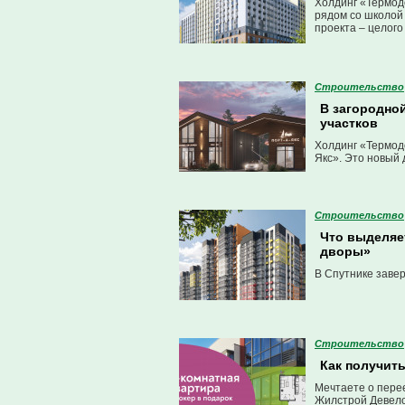
Холдинг «Термод
рядом со школой
проекта – целого
Строительство
В загородно
участков
Холдинг «Термод
Якс». Это новый
Строительство
Что выделяе
дворы»
В Спутнике заве
Строительство
Как получить
Мечтаете о перее
Жилстрой Девело