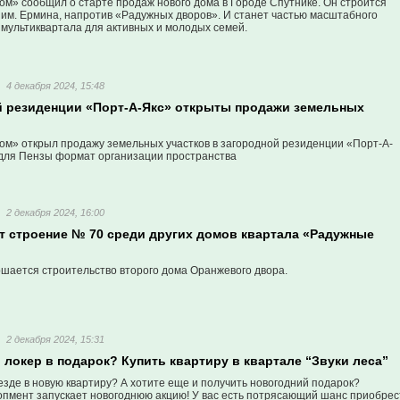
ом» сообщил о старте продаж нового дома в Городе Спутнике. Он строится
 им. Ермина, напротив «Радужных дворов». И станет частью масштабного
 мультиквартала для активных и молодых семей.
4 декабря 2024, 15:48
й резиденции «Порт-А-Якс» открыты продажи земельных
ом» открыл продажу земельных участков в загородной резиденции «Порт-А-
 для Пензы формат организации пространства
2 декабря 2024, 16:00
т строение № 70 среди других домов квартала «Радужные
ршается строительство второго дома Оранжевого двора.
2 декабря 2024, 15:31
 локер в подарок? Купить квартиру в квартале “Звуки леса”
зде в новую квартиру? А хотите еще и получить новогодний подарок?
пмент запускает новогоднюю акцию! У вас есть потрясающий шанс приобрес