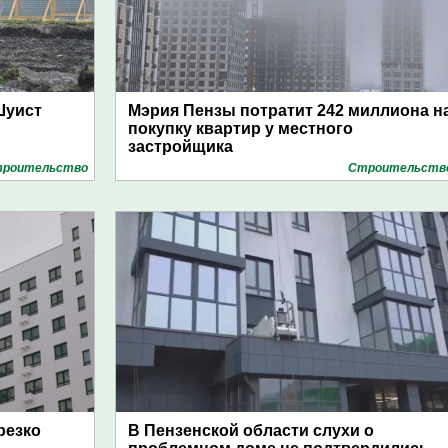
Шуист
Мэрия Пензы потратит 242 миллиона н
покупку квартир у местного
застройщика
роительство
Строительств
резко
В Пензенской области слухи о