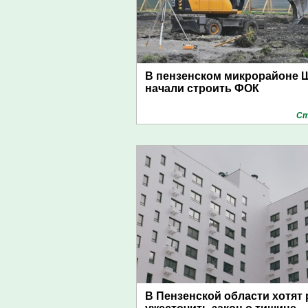
В пензенском микрорайоне 
начали строить ФОК
Ст
В Пензенской области хотят 