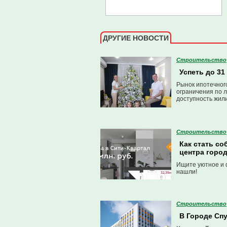
ДРУГИЕ НОВОСТИ
Строительство
Успеть до 31
Рынок ипотечног
ограничения по л
доступность жил
Строительство
Как стать со
центра горо
Ищите уютное и 
нашли!
Строительство
В Городе Сп