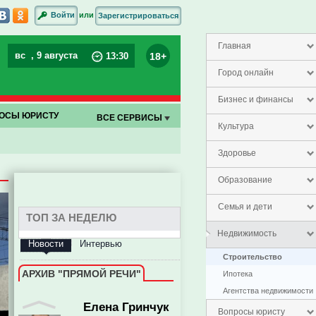
или
Войти
Зарегистрироваться
Главная
вс
, 9 августа
18+
13
:
30
Город онлайн
Бизнес и финансы
ОСЫ ЮРИСТУ
ВСЕ СЕРВИСЫ
Культура
Здоровье
Образование
Семья и дети
ТОП ЗА НЕДЕЛЮ
Недвижимость
Новости
Интервью
Строительство
Елена Гринчук
АРХИВ "ПРЯМОЙ РЕЧИ"
Ипотека
Агентства недвижимости
Вопросы юристу