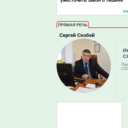
ужесточить закон о тишине
Ст
ПРЯМАЯ РЕЧЬ
Сергей Скобей
И
С
Пор
СОГ