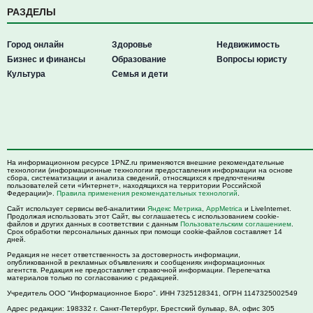
РАЗДЕЛЫ
Город онлайн
Здоровье
Недвижимость
Бизнес и финансы
Образование
Вопросы юристу
Культура
Семья и дети
На информационном ресурсе 1PNZ.ru применяются внешние рекомендательные
технологии (информационные технологии предоставления информации на основе
сбора, систематизации и анализа сведений, относящихся к предпочтениям
пользователей сети «Интернет», находящихся на территории Российской
Федерации)».
Правила применения рекомендательных технологий
.
Сайт использует сервисы веб-аналитики
Яндекс Метрика
,
AppMetrica
и LiveInternet.
Продолжая использовать этот Сайт, вы соглашаетесь с использованием cookie-
файлов и других данных в соответствии с данным
Пользовательским соглашением
.
Срок обработки персональных данных при помощи cookie-файлов составляет 14
дней.
Редакция не несет ответственность за достоверность информации,
опубликованной в рекламных объявлениях и сообщениях информационных
агентств. Редакция не предоставляет справочной информации. Перепечатка
материалов только по согласованию с редакцией.
Учредитель ООО "Информационное Бюро". ИНН 7325128341, ОГРН 1147325002549
Адрес редакции:
198332
г. Санкт-Петербург,
Брестский бульвар, 8А, офис 305