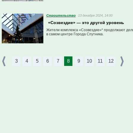
Строительство
13 декабря 2024, 14:00
«Созвездие» — это другой уровень
Жители комплекса «Созвездие»* продолжают дели
в самом центре Города Спутника.
3
4
5
6
7
8
9
10
11
12