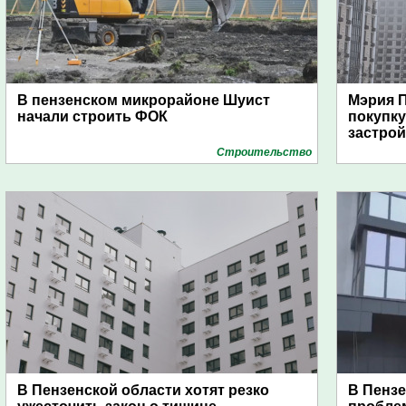
В пензенском микрорайоне Шуист
Мэрия П
начали строить ФОК
покупку
застро
Строительство
В Пензенской области хотят резко
В Пензе