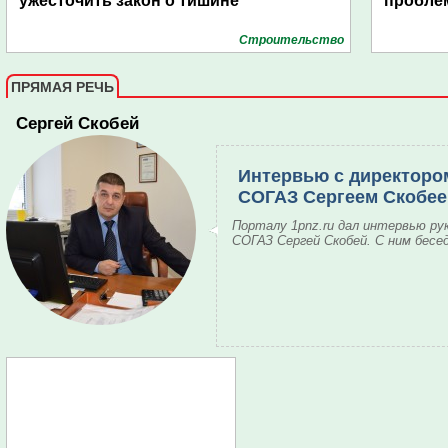
ужесточить закон о тишине
пробле
Строительство
ПРЯМАЯ РЕЧЬ
Сергей Скобей
Интервью с директоро
СОГАЗ Сергеем Скобе
Порталу 1pnz.ru дал интервью ру
СОГАЗ Сергей Скобей. С ним бесе