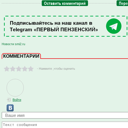
Оставить комментарий
Пере
Новости smi2.ru
КОММЕНТАРИИ
- Нажмите ,чтобы оценить
Войти