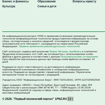
Бизнес и финансы
Образование
Вопросы юристу
Культура
Семья и дети
На информационном ресурсе 1PNZ.ru применяются внешние рекомендательные
технологии (информационные технологии предоставления информации на основе
сбора, систематизации и анализа сведений, относящихся к предпочтениям
пользователей сети «Интернет», находящихся на территории Российской
Федерации)».
Правила применения рекомендательных технологий
.
Сайт использует сервисы веб-аналитики
Яндекс Метрика
,
AppMetrica
и LiveInternet.
Продолжая использовать этот Сайт, вы соглашаетесь с использованием cookie-
файлов и других данных в соответствии с данным
Пользовательским соглашением
.
Срок обработки персональных данных при помощи cookie-файлов составляет 14
дней.
Редакция не несет ответственность за достоверность информации,
опубликованной в рекламных объявлениях и сообщениях информационных
агентств. Редакция не предоставляет справочной информации. Перепечатка
материалов только по согласованию с редакцией.
Учредитель ООО "Информационное Бюро". ИНН 7325128341, ОГРН 1147325002549
Адрес редакции:
198332
г. Санкт-Петербург,
Брестский бульвар, 8А, офис 305
Свидетельство о регистрации СМИ ЭЛ № ФС 77 – 75998 выдано 13.06.2019г.
Федеральной службой по надзору в сфере связи, информационных технологий и
массовых коммуникаций
© 2026.
"Первый пензенский портал" 1PNZ.RU
18+