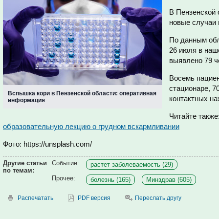
В Пензенской 
новые случаи 
По данным обл
26 июля в наш
выявлено 79 ч
Восемь пациен
стационаре, 7
Вспышка кори в Пензенской области: оперативная
контактных на
информация
Читайте также
образовательную лекцию о грудном вскармливании
Фото: https://unsplash.com/
Другие статьи
Событие:
растет заболеваемость (29)
по темам:
Прочее:
болезнь (165)
Минздрав (605)
Распечатать
PDF версия
Переслать другу