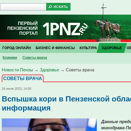
ПЕРВЫЙ
ПЕНЗЕНСКИЙ
ПОРТАЛ
ГОРОД ОНЛАЙН
БИЗНЕС И ФИНАНСЫ
КУЛЬТУРА
ЗДОРОВЬЕ
О
Клиники
Советы врача
Новости Пензы
→
Здоровье
→
Советы врача
СОВЕТЫ ВРАЧА
26 июля 2023, 14:00
Вспышка кори в Пензенской обла
информация
Данные пред
минздрава Пе