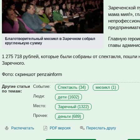
Зареченской п
мама мия!», г
непрофессион
предпринимате
Главную герои
Благотворительный мюзикл в Заречном собрал
кругленькую сумму
главы админис
1 275 718 рублей, которые были собраны от спектакля, пошли
Заречного.
Фото: скриншот penzainform
Другие статьи
Событие:
Спектакль (34)
мюзикл (1)
по темам:
Люди:
дети (1602)
Место:
Заречный (1322)
Прочее:
деньги (689)
Распечатать
PDF версия
Переслать другу