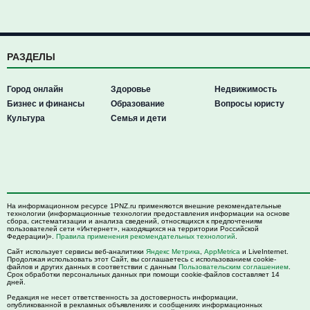
РАЗДЕЛЫ
Город онлайн
Здоровье
Недвижимость
Бизнес и финансы
Образование
Вопросы юристу
Культура
Семья и дети
На информационном ресурсе 1PNZ.ru применяются внешние рекомендательные
технологии (информационные технологии предоставления информации на основе
сбора, систематизации и анализа сведений, относящихся к предпочтениям
пользователей сети «Интернет», находящихся на территории Российской
Федерации)».
Правила применения рекомендательных технологий
.
Сайт использует сервисы веб-аналитики
Яндекс Метрика
,
AppMetrica
и LiveInternet.
Продолжая использовать этот Сайт, вы соглашаетесь с использованием cookie-
файлов и других данных в соответствии с данным
Пользовательским соглашением
.
Срок обработки персональных данных при помощи cookie-файлов составляет 14
дней.
Редакция не несет ответственность за достоверность информации,
опубликованной в рекламных объявлениях и сообщениях информационных