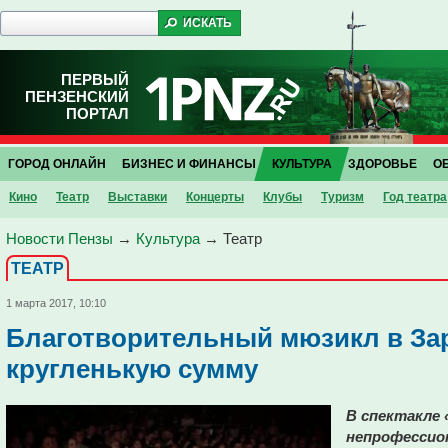
ПЕРВЫЙ
ПЕНЗЕНСКИЙ
ПОРТАЛ
ГОРОД ОНЛАЙН
БИЗНЕС И ФИНАНСЫ
КУЛЬТУРА
ЗДОРОВЬЕ
О
Кино
Театр
Выставки
Концерты
Клубы
Туризм
Год театра
Новости Пензы
→
Культура
→
Театр
ТЕАТР
1 марта 2017, 10:10
Благотворительный мюзикл в За
кругленькую сумму
В спектакле 
непрофессио