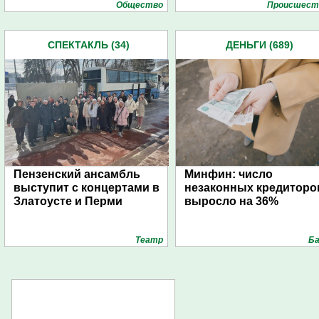
Общество
Проиcшест
СПЕКТАКЛЬ (34)
ДЕНЬГИ (689)
Пензенский ансамбль
Минфин: число
выступит с концертами в
незаконных кредиторо
Златоусте и Перми
выросло на 36%
Театр
Ба