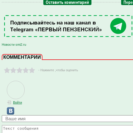
Оставить комментарий
Пере
Новости smi2.ru
КОММЕНТАРИИ
- Нажмите ,чтобы оценить
Войти