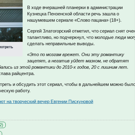
В ходе вчерашней планерки в администрации
Кузнецка Пензенской области речь зашла о
нашумевшем сериале «Слово пацана» (18+).
Сергей Златогорский отметил, что сериал снят оче
талантливо, но подчеркнул, что молодые люди мог
сделать неправильные выводы.
мотреть
«Это по мозгам врежет. Они эту романтику
зацепят, а негатив уйдет мазком, не обратят
ались из этой романтики до 2010-х годов, 20 с лишним лет.
 глава райцентра.
отреть и обсудить этот сериал, чтобы в дальнейшем можно был
ескую работу.
ют на творческий вечер Евгении Пискуновой
2)