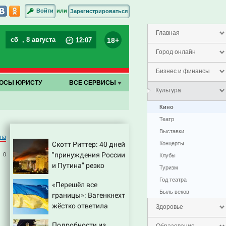
или
Войти
Зарегистрироваться
Главная
сб
, 8 августа
18+
12
:
07
Город онлайн
Бизнес и финансы
ОСЫ ЮРИСТУ
ВСЕ СЕРВИСЫ
Культура
Кино
Театр
Выставки
на
Скотт Риттер: 40 дней
Концерты
"принуждения России
0
Клубы
и Путина" резко
Туризм
приблизили крах
Год театра
«Перешёл все
режима Зеленского
Быль веков
границы»: Вагенкнехт
жёстко ответила
Здоровье
послу Украины
Подробности из