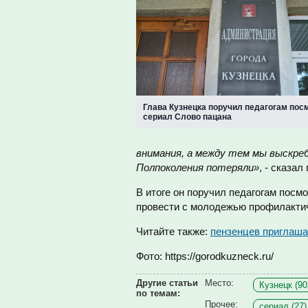
Глава Кузнецка поручил педагогам пос
сериал Слово пацана
внимания, а между тем мы выскреб
Полпоколения потеряли»
, - сказал
В итоге он поручил педагогам посм
провести с молодежью профилактич
Читайте также:
пензенцев приглаша
Фото: https://gorodkuzneck.ru/
Другие статьи
Место:
Кузнецк (90
по темам:
Прочее:
сериал (27)