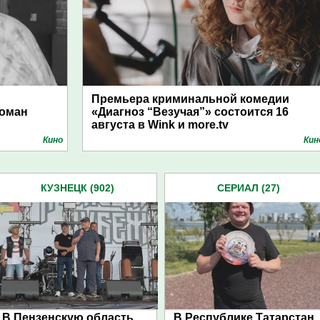
Премьера криминальной комедии
Роман
«Диагноз “Везучая”» состоится 16
августа в Wink и more.tv
Кино
Кин
КУЗНЕЦК (902)
СЕРИАЛ (27)
В Пензенскую область
В Республике Татарстан