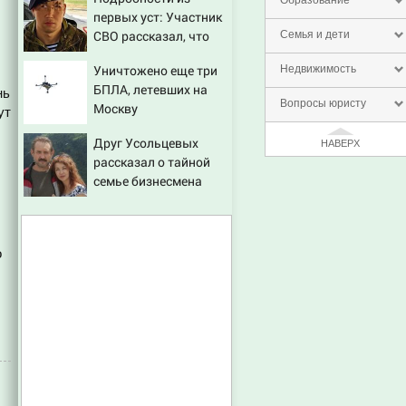
Образование
первых уст: Участник
СВО рассказал, что
Семья и дети
спасло его в схватке с
Уничтожено еще три
Недвижимость
медведем
БПЛА, летевших на
нь
Вопросы юристу
Москву
ут
Друг Усольцевых
НАВЕРХ
рассказал о тайной
семье бизнесмена
о