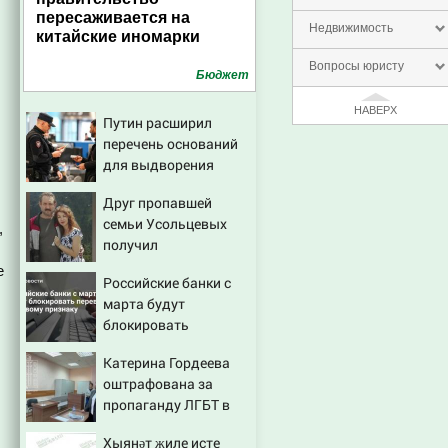
пересаживается на
Недвижимость
китайские иномарки
Вопросы юристу
Бюджет
НАВЕРХ
Путин расширил
перечень оснований
для выдворения
мигрантов
Друг пропавшей
семьи Усольцевых
,
получил
аудиосообщение от
е
Российские банки с
них
марта будут
блокировать
переводы по новому
Катерина Гордеева
признаку
оштрафована за
пропаганду ЛГБТ в
интернете - Новости
Хыянәт җиле исте
на Вести.ru