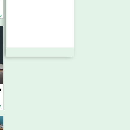
о
а
т