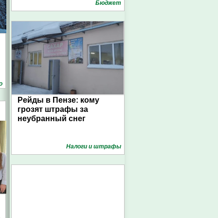
Бюджет
о
Рейды в Пензе: кому
грозят штрафы за
неубранный снег
Налоги и штрафы
о