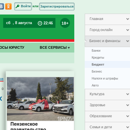
или
Войти
Зарегистрироваться
Главная
сб
, 8 августа
18+
22
:
46
Город онлайн
Бизнес и финансы
ОСЫ ЮРИСТУ
ВСЕ СЕРВИСЫ
Банки
Кредиты
Бюджет
Бизнес
Налоги и штрафы
ров
Авто
0
Культура
х
Здоровье
Образование
Пензенское
Семья и дети
правительство