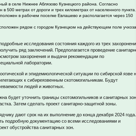
ый в селе Нижнее Аблязово Кузнецкого района. Согласно
н в 500 метрах от дороги и трех километрах от населенного пункта.
положен в рабочем поселке Евлашево и располагается через 150
сположен рядом с городом Кузнецком на действующем поле учхоз
подробные исследования состояния каждого из трех захоронени
получить ряд заключений. Предполагается проведение санитарн
осмотром захоронения и выдачи рекомендации по
пециальной лаборатории.
оотической и эпидемиологической ситуации по сибирской язве 
рилегающих к сибиреязвенным скотомогильникам. Будут
леваемости людей и животных.
жна будет уточнить границы скотомогильников и санитарных зо
частка. Затем сделать проект санитарно-защитной зоны.
ядчику дают срок на их выполнение до конца декабря 2024 года.
ить подробную документацию со всеми исследованиями и
роект обустройства санитарных зон.