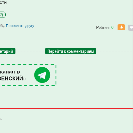
сти
2)
Переслать другу
Рейтинг
0
ентарий
Перейти к комментариям
ть