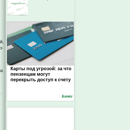
а
й,
о-
Карты под угрозой: за что
на
пензенцам могут
перекрыть доступ к счету
н
Банки