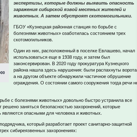
экспертизы, которые должны выявить опасность
заражения сибирской язвой местных жителей и
животных. А затем обустроят скотомогильники.
ГБОУ «Кузнецкая районная станция по борьбе с
болезнями животных» озаботилась состоянием трех
скотомогильников.
Один из них, расположенный в поселке Евлашево, начал
использоваться еще в 1938 году, и затем был
законсервирован. В 2020 году прокуратура Кузнецкого
района нашла здесь нарушения: были распахнуты ворота
000
а на другом объекте обнаружили частичное обрушение
ограждения. О состоянии самого сооружения тогда речи н
орьбе с болезнями животных» довольно быстро устранила все
ет решено заняться безопасностью захоронений, которые
ь являются опасными для человека и животных.
подрядчика, который разработает проект санитарно-защитной
 трех сибиреязвенных захоронениях: