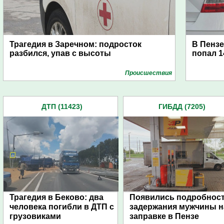
Трагедия в Заречном: подросток
В Пензе
разбился, упав с высоты
попал 1
Проиcшествия
ДТП (11423)
ГИБДД (7205)
Трагедия в Беково: два
Появились подробнос
человека погибли в ДТП с
задержания мужчины н
грузовиками
заправке в Пензе