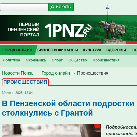
ПЕРВЫЙ
ПЕНЗЕНСКИЙ
ПОРТАЛ
ГОРОД ОНЛАЙН
БИЗНЕС И ФИНАНСЫ
КУЛЬТУРА
ЗДОРОВЬЕ
О
Политика
Экономика
Спорт
Общество
Проиcшествия
Новости Пензы
→
Город онлайн
→
Проиcшествия
ПРОИCШЕСТВИЯ
30 июня 2025, 12:04
В Пензенской области подростки
столкнулись с Грантой
Подробности
пропаганды 