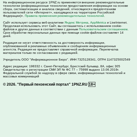
На информационном ресурсе 1PNZ.ru применяются внешние рекомендательные
технологии (информационные технологии предоставления информации на основе
сбора, систематизации и анализа сведений, относящихся к предпочтениям
пользователей сети «Интернет», находящихся на территории Российской
Федерации)».
Правила применения рекомендательных технологий
.
Сайт использует сервисы веб-аналитики
Яндекс Метрика
,
AppMetrica
и LiveInternet.
Продолжая использовать этот Сайт, вы соглашаетесь с использованием cookie-
файлов и других данных в соответствии с данным
Пользовательским соглашением
.
Срок обработки персональных данных при помощи cookie-файлов составляет 14
дней.
Редакция не несет ответственность за достоверность информации,
опубликованной в рекламных объявлениях и сообщениях информационных
агентств. Редакция не предоставляет справочной информации. Перепечатка
материалов только по согласованию с редакцией.
Учредитель ООО "Информационное Бюро". ИНН 7325128341, ОГРН 1147325002549
Адрес редакции:
198332
г. Санкт-Петербург,
Брестский бульвар, 8А, офис 305
Свидетельство о регистрации СМИ ЭЛ № ФС 77 – 75998 выдано 13.06.2019г.
Федеральной службой по надзору в сфере связи, информационных технологий и
массовых коммуникаций
© 2026.
"Первый пензенский портал" 1PNZ.RU
18+