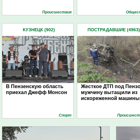
Проиcшествия
Общес
КУЗНЕЦК (902)
ПОСТРАДАВШИЕ (4963)
В Пензенскую область
Жесткое ДТП под Пензо
приехал Джефф Монсон
мужчину вытащили из
искореженной машины
Спорт
Проиcшест