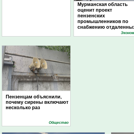
Мурманская область
оценит проект
пензенских
промышленников по
снабжению отдаленны
поселений с помощью
Эконом
дирижаблей
Пензенцам объяснили,
почему сирены включают
несколько раз
Общество