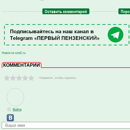
Оставить комментарий
Пере
Новости smi2.ru
КОММЕНТАРИИ
- Нажмите ,чтобы оценить
Войти