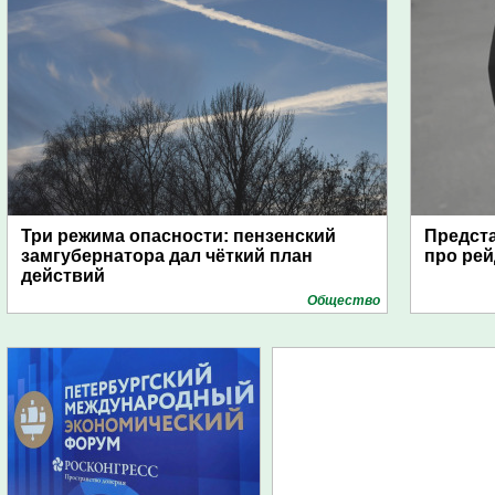
Три режима опасности: пензенский
Предста
замгубернатора дал чёткий план
про рей
действий
Общество