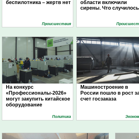
беспилотника – жертв нет
области включили
сирены. Что случилос
Проиcшествия
Проиcшест
На конкурс
Машиностроение в
«Профессионалы-2026»
России пошло в рост з
могут закупить китайское
счет госзаказа
оборудование
Политика
Эконом