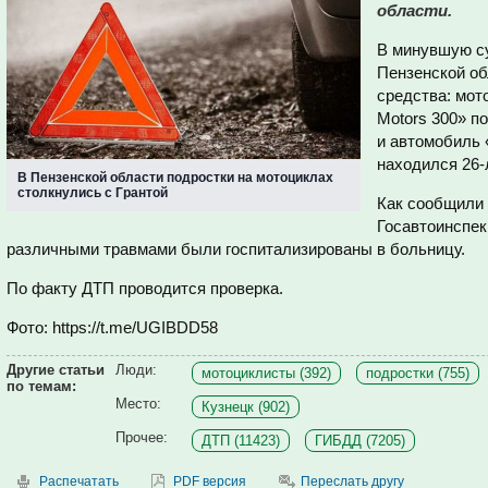
области.
В минувшую су
Пензенской об
средства: мо
Motors 300» п
и автомобиль 
находился 26-
В Пензенской области подростки на мотоциклах
столкнулись с Грантой
Как сообщили 
Госавтоинспек
различными травмами были госпитализированы в больницу.
По факту ДТП проводится проверка.
Фото: https://t.me/UGIBDD58
Другие статьи
Люди:
мотоциклисты (392)
подростки (755)
по темам:
Место:
Кузнецк (902)
Прочее:
ДТП (11423)
ГИБДД (7205)
Распечатать
PDF версия
Переслать другу