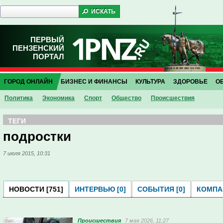
ПЕРВЫЙ
ПЕНЗЕНСКИЙ
ПОРТАЛ
ГОРОД ОНЛАЙН
БИЗНЕС И ФИНАНСЫ
КУЛЬТУРА
ЗДОРОВЬЕ
О
Политика
Экономика
Спорт
Общество
Проиcшествия
ТЕГИ
подростки
7 июля 2015, 10:31
НОВОСТИ [751]
ИНТЕРВЬЮ [0]
СОБЫТИЯ [0]
КОМПАН
Проиcшествия
7 мая 2026, 11:27