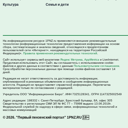
Культура
Семья и дети
На информационном ресурсе 1PNZ.ru применяются внешние рекомендательные
технологии (информационные технологии предоставления информации на основе
сбора, систематизации и анализа сведений, относящихся к предпочтениям
пользователей сети «Интернет», находящихся на территории Российской
Федерации)».
Правила применения рекомендательных технологий
.
Сайт использует сервисы веб-аналитики
Яндекс Метрика
,
AppMetrica
и LiveInternet.
Продолжая использовать этот Сайт, вы соглашаетесь с использованием cookie-
файлов и других данных в соответствии с данным
Пользовательским соглашением
.
Срок обработки персональных данных при помощи cookie-файлов составляет 14
дней.
Редакция не несет ответственность за достоверность информации,
опубликованной в рекламных объявлениях и сообщениях информационных
агентств. Редакция не предоставляет справочной информации. Перепечатка
материалов только по согласованию с редакцией.
Учредитель ООО "Информационное Бюро". ИНН 7325128341, ОГРН 1147325002549
Адрес редакции:
198332
г. Санкт-Петербург,
Брестский бульвар, 8А, офис 305
Свидетельство о регистрации СМИ ЭЛ № ФС 77 – 75998 выдано 13.06.2019г.
Федеральной службой по надзору в сфере связи, информационных технологий и
массовых коммуникаций
© 2026.
"Первый пензенский портал" 1PNZ.RU
18+