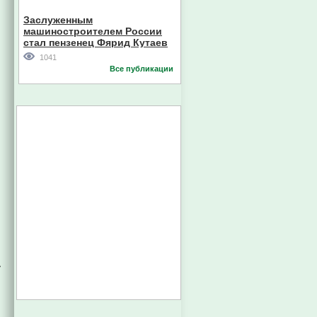
Кореи
Заслуженным
машиностроителем России
стал пензенец Фярид Кутаев
1041
Все публикации
»