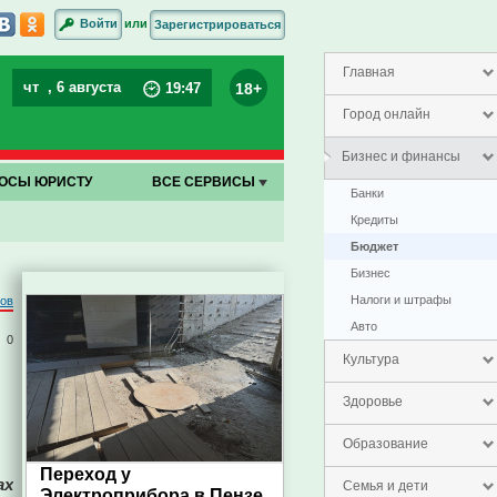
или
Войти
Зарегистрироваться
Главная
чт
, 6 августа
18+
19
:
47
Город онлайн
Бизнес и финансы
ОСЫ ЮРИСТУ
ВСЕ СЕРВИСЫ
Банки
Кредиты
Бюджет
Бизнес
Налоги и штрафы
ров
Авто
0
Культура
Здоровье
Образование
Переход у
ах
Семья и дети
Электроприбора в Пензе