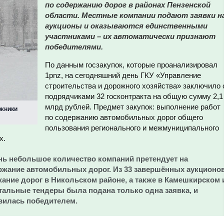
по содержанию дорог в районах Пензенской
области. Местные компании подают заявки н
аукционы и оказываются единственными
участниками – их автоматически признают
победителями.
По данным госзакупок, которые проанализировал
1pnz, на сегодняшний день ГКУ «Управление
строительства и дорожного хозяйства» заключило 
подрядчиками 32 госконтракта на общую сумму 2,1
млрд рублей. Предмет закупок: выполнение работ
ожники
по содержанию автомобильных дорог общего
пользования регионального и межмуниципального
х.
ень небольшое количество компаний претендует на
жание автомобильных дорог. Из 33 завершённых аукционо
жание дорог в Никольском районе, а также в Камешкирском 
тальные тендеры была подана только одна заявка, и
вилась победителем.