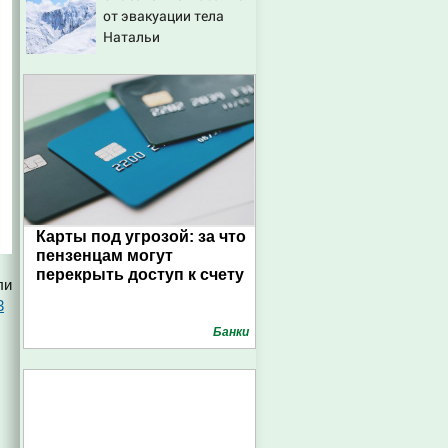
от эвакуации тела
Натальи
Наговицыной с
семитысячника
Карты под угрозой: за что
пензенцам могут
перекрыть доступ к счету
ли
3
Банки