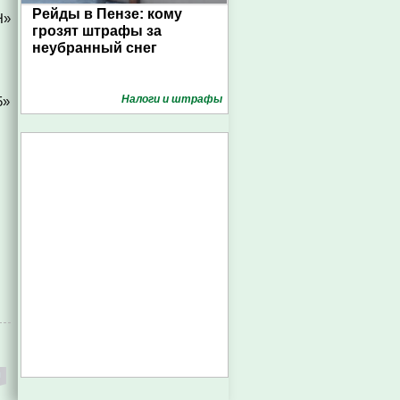
Рейды в Пензе: кому
Н»
грозят штрафы за
неубранный снег
Налоги и штрафы
5»