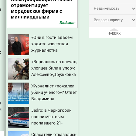
отремонтирует
Недвижимость
а
мордовская фирма с
миллиардными
Вопросы юристу
выручками
Бюджет
НАВЕРХ
«Они в гости вдвоем
ходят»: известная
журналистка
с
подтвердила роман
«Ворвались на плечах,
Бондарчука и
хлопцев били в упор»:
Исаковой
Алексеево-Дружковка
стала могильником
Журналист «пожалел
для «птах Мадьяра»
убийц ученого»? Ответ
Владимира
в
Ворсобина на отклики
и
Jedro: в Черногории
читателей
нашли мёртвым
пропавшего 21-
летнего россиянина
Спасатели отказались