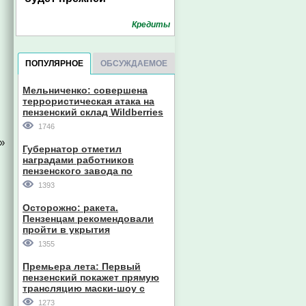
Кредиты
ПОПУЛЯРНОЕ
ОБСУЖДАЕМОЕ
Мельниченко: совершена
террористическая атака на
пензенский склад Wildberries
1746
»
Губернатор отметил
наградами работников
пензенского завода по
производству станков
1393
Осторожно: ракета.
Пензенцам рекомендовали
пройти в укрытия
1355
Премьера лета: Первый
пензенский покажет прямую
трансляцию маски-шоу с
участием компании из Южной
1273