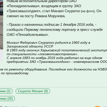
Новым исполнительным директором ОАО
«Пензадизельмаш», входящим в группу
ЗАО
«Трансмашхолдинг»,
стал Михаил Скуратко
. Он
(на фото)
сменил на посту Романа Морунова.
- Приказ о назначении подписан 1 декабря 2016 года, -
сообщили Первому пензенскому порталу в пресс-службе
ОАО «Пензадизельмаш».
Михаил Федорович Скуратко родился в 1960 году в
Запорожской области УССР.
В 1983 году
окончил Харьковский политехнический институ
по специальности «локомотивостроение».
С апреля 1983 по ноябрь 2016 года работал на еще одном
предприятии ЗАО «Трансмашхолдинг» - новочеркасском ОО
м по ремонту оборудования. Последние его должности
на НЭВЗ
 по производству.
ман (2)
Скуратко Михаил (8)
маш (26)