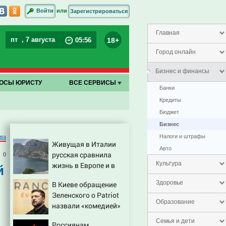
или
Войти
Зарегистрироваться
Главная
пт
, 7 августа
18+
05
:
56
Город онлайн
Бизнес и финансы
ОСЫ ЮРИСТУ
ВСЕ СЕРВИСЫ
Банки
Кредиты
Бюджет
Бизнес
Налоги и штрафы
ва
Живущая в Италии
Авто
русская сравнила
0
Культура
жизнь в Европе и в
й
Крыму
Здоровье
В Киеве обращение
Зеленского о Patriot
Образование
назвали «комедией»
Семья и дети
Россиянам