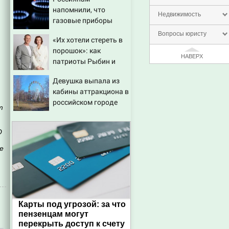
напомнили, что
Недвижимость
газовые приборы
нельзя
Вопросы юристу
«Их хотели стереть в
ремонтировать
порошок»: как
самостоятельно
НАВЕРХ
патриоты Рыбин и
Сенчукова бросили
Девушка выпала из
вызов «гнилому шоу-
кабины аттракциона в
бизу»
российском городе
т
О
е
Карты под угрозой: за что
пензенцам могут
перекрыть доступ к счету