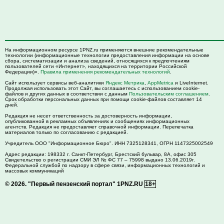
На информационном ресурсе 1PNZ.ru применяются внешние рекомендательные
технологии (информационные технологии предоставления информации на основе
сбора, систематизации и анализа сведений, относящихся к предпочтениям
пользователей сети «Интернет», находящихся на территории Российской
Федерации)».
Правила применения рекомендательных технологий
.
Сайт использует сервисы веб-аналитики
Яндекс Метрика
,
AppMetrica
и LiveInternet.
Продолжая использовать этот Сайт, вы соглашаетесь с использованием cookie-
файлов и других данных в соответствии с данным
Пользовательским соглашением
.
Срок обработки персональных данных при помощи cookie-файлов составляет 14
дней.
Редакция не несет ответственность за достоверность информации,
опубликованной в рекламных объявлениях и сообщениях информационных
агентств. Редакция не предоставляет справочной информации. Перепечатка
материалов только по согласованию с редакцией.
Учредитель ООО "Информационное Бюро". ИНН 7325128341, ОГРН 1147325002549
Адрес редакции:
198332
г. Санкт-Петербург,
Брестский бульвар, 8А, офис 305
Свидетельство о регистрации СМИ ЭЛ № ФС 77 – 75998 выдано 13.06.2019г.
Федеральной службой по надзору в сфере связи, информационных технологий и
массовых коммуникаций
© 2026.
"Первый пензенский портал" 1PNZ.RU
18+