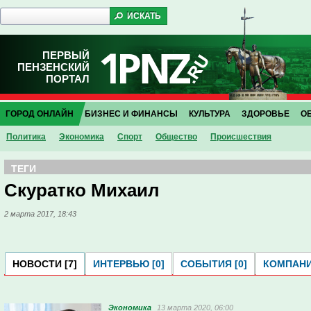
ПЕРВЫЙ
ПЕНЗЕНСКИЙ
ПОРТАЛ
ГОРОД ОНЛАЙН
БИЗНЕС И ФИНАНСЫ
КУЛЬТУРА
ЗДОРОВЬЕ
О
Политика
Экономика
Спорт
Общество
Проиcшествия
ТЕГИ
Скуратко Михаил
2 марта 2017, 18:43
НОВОСТИ [7]
ИНТЕРВЬЮ [0]
СОБЫТИЯ [0]
КОМПАНИ
Экономика
13 марта 2020, 06:00