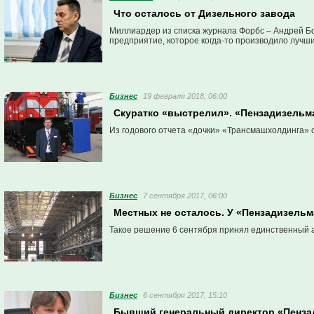
Что осталось от Дизельного завода
Миллиардер из списка журнала Форбс – Андрей Бо
предприятие, которое когда-то производило лучши
Бизнес
19 февраля 2018, 06:00
Скуратко «выстрелил». «Пензадизельма
Из годового отчета «дочки» «Трансмашхолдинга» 
Бизнес
7 сентября 2017, 06:00
Местных не осталось. У «Пензадизель
Такое решение 6 сентября принял единственный
Бизнес
6 сентября 2017, 15:10
Бывший генеральный директор «Пенза