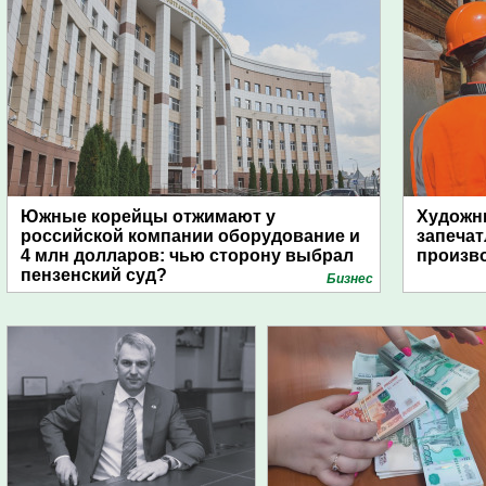
Южные корейцы отжимают у
Художни
российской компании оборудование и
запечат
4 млн долларов: чью сторону выбрал
произво
пензенский суд?
Бизнес