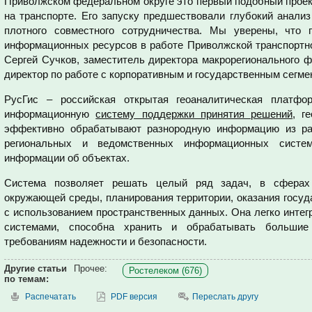
Приволжском федеральном округе это первый подобный проек
на транспорте. Его запуску предшествовали глубокий анализ
плотного совместного сотрудничества. Мы уверены, что
информационных ресурсов в работе Приволжской транспортно
Сергей Сучков, заместитель директора макрорегионального 
директор по работе с корпоративным и государственным сегме
РусГис – российская открытая геоаналитическая платфо
информационную
систему поддержки принятия решений
, г
эффективно обрабатывают разнородную информацию из ра
региональных и ведомственных информационных систем
информации об объектах.
Система позволяет решать целый ряд задач, в сферах 
окружающей среды, планирования территории, оказания госуд
с использованием пространственных данных. Она легко инте
системами, способна хранить и обрабатывать больши
требованиям надежности и безопасности.
Другие статьи
Прочее:
Ростелеком (676)
по темам:
Распечатать
PDF версия
Переслать другу