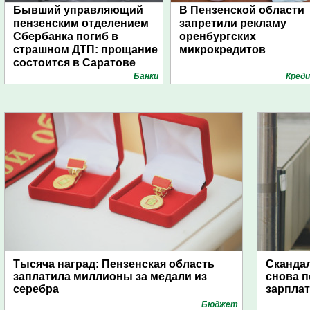
Бывший управляющий
В Пензенской области
пензенским отделением
запретили рекламу
Сбербанка погиб в
оренбургских
страшном ДТП: прощание
микрокредитов
состоится в Саратове
Банки
Кред
Тысяча наград: Пензенская область
Скандал
заплатила миллионы за медали из
снова п
серебра
зарпла
Бюджет