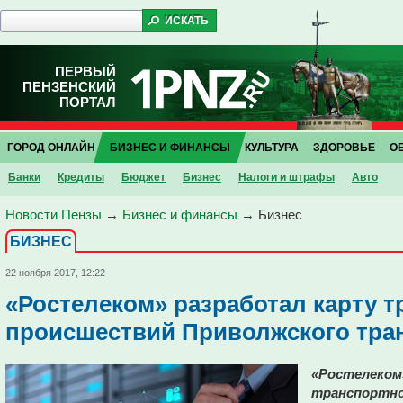
ПЕРВЫЙ
ПЕНЗЕНСКИЙ
ПОРТАЛ
ГОРОД ОНЛАЙН
БИЗНЕС И ФИНАНСЫ
КУЛЬТУРА
ЗДОРОВЬЕ
О
Банки
Кредиты
Бюджет
Бизнес
Налоги и штрафы
Авто
Новости Пензы
→
Бизнес и финансы
→
Бизнес
БИЗНЕС
22 ноября 2017, 12:22
«Ростелеком» разработал карту 
происшествий Приволжского тра
«Ростелеком
транспортно