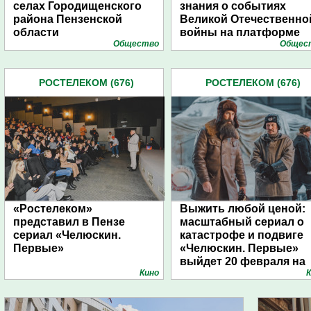
селах Городищенского
знания о событиях
района Пензенской
Великой Отечественно
области
войны на платформе
Общество
Общес
«Ростелеком. Лицей»
РОСТЕЛЕКОМ (676)
РОСТЕЛЕКОМ (676)
«Ростелеком»
Выжить любой ценой:
представил в Пензе
масштабный сериал о
сериал «Челюскин.
катастрофе и подвиге
Первые»
«Челюскин. Первые»
выйдет 20 февраля на
Кино
К
Wink.ru