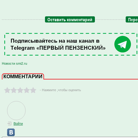
Оставить комментарий
Пере
Новости smi2.ru
КОММЕНТАРИИ
- Нажмите ,чтобы оценить
Войти