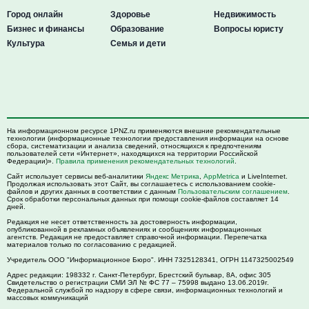
Город онлайн
Здоровье
Недвижимость
Бизнес и финансы
Образование
Вопросы юристу
Культура
Семья и дети
На информационном ресурсе 1PNZ.ru применяются внешние рекомендательные
технологии (информационные технологии предоставления информации на основе
сбора, систематизации и анализа сведений, относящихся к предпочтениям
пользователей сети «Интернет», находящихся на территории Российской
Федерации)».
Правила применения рекомендательных технологий
.
Сайт использует сервисы веб-аналитики
Яндекс Метрика
,
AppMetrica
и LiveInternet.
Продолжая использовать этот Сайт, вы соглашаетесь с использованием cookie-
файлов и других данных в соответствии с данным
Пользовательским соглашением
.
Срок обработки персональных данных при помощи cookie-файлов составляет 14
дней.
Редакция не несет ответственность за достоверность информации,
опубликованной в рекламных объявлениях и сообщениях информационных
агентств. Редакция не предоставляет справочной информации. Перепечатка
материалов только по согласованию с редакцией.
Учредитель ООО "Информационное Бюро". ИНН 7325128341, ОГРН 1147325002549
Адрес редакции:
198332
г. Санкт-Петербург,
Брестский бульвар, 8А, офис 305
Свидетельство о регистрации СМИ ЭЛ № ФС 77 – 75998 выдано 13.06.2019г.
Федеральной службой по надзору в сфере связи, информационных технологий и
массовых коммуникаций