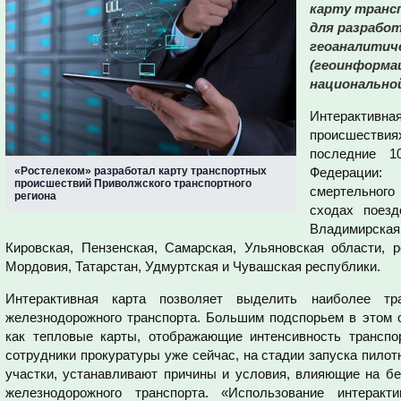
карту транс
для разрабо
геоаналитич
(геоинформац
национально
Интерактивн
происшествия
последние 1
«Ростелеком» разработал карту транспортных
Федерации
происшествий Приволжского транспортного
смертельного
региона
сходах поезд
Владимирска
Кировская, Пензенская, Самарская, Ульяновская области, 
Мордовия, Татарстан, Удмуртская и Чувашская республики.
Интерактивная карта позволяет выделить наиболее тр
железнодорожного транспорта. Большим подспорьем в этом с
как тепловые карты, отображающие интенсивность трансп
сотрудники прокуратуры уже сейчас, на стадии запуска пило
участки, устанавливают причины и условия, влияющие на бе
железнодорожного транспорта. «Использование интерак