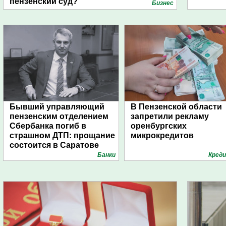
пензенский суд?
Бизнес
Бывший управляющий
В Пензенской области
пензенским отделением
запретили рекламу
Сбербанка погиб в
оренбургских
страшном ДТП: прощание
микрокредитов
состоится в Саратове
Банки
Кред