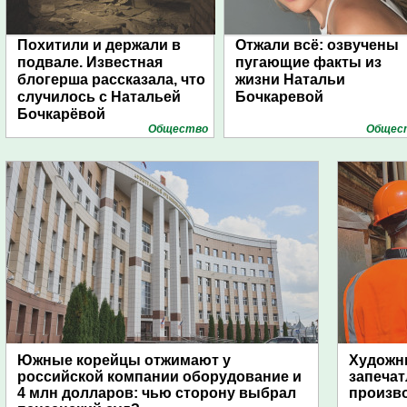
Похитили и держали в
Отжали всё: озвучены
подвале. Известная
пугающие факты из
блогерша рассказала, что
жизни Натальи
случилось с Натальей
Бочкаревой
Бочкарёвой
Общество
Общес
Южные корейцы отжимают у
Художни
российской компании оборудование и
запечат
4 млн долларов: чью сторону выбрал
произво