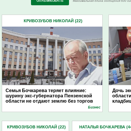
Максимальная длина сообщения 600 си
КРИВОЗУБОВ НИКОЛАЙ (22)
Семья Бочкарева теряет влияние:
Дочь эк
шурину экс-губернатора Пензенской
област
области не отдают землю без торгов
кладби
Бизнес
КРИВОЗУБОВ НИКОЛАЙ (22)
НАТАЛЬЯ БОЧКАРЕВА (4