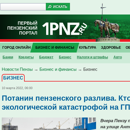
ПЕРВЫЙ
ПЕНЗЕНСКИЙ
ПОРТАЛ
ГОРОД ОНЛАЙН
БИЗНЕС И ФИНАНСЫ
КУЛЬТУРА
ЗДОРОВЬЕ
О
Банки
Кредиты
Бюджет
Бизнес
Налоги и штрафы
Авто
Новости Пензы
→
Бизнес и финансы
→
Бизнес
БИЗНЕС
10 марта 2022, 06:00
Потанин пензенского разлива. Кто
экологической катастрофой на Г
Вчера Пензу 
на улице Ант