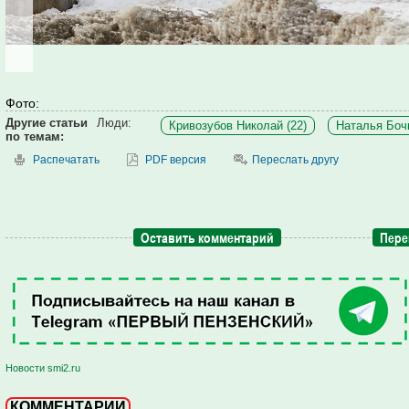
Фото:
Другие статьи
Люди:
Кривозубов Николай (22)
Наталья Бочк
по темам:
Распечатать
PDF версия
Переслать другу
Оставить комментарий
Пере
Новости smi2.ru
КОММЕНТАРИИ