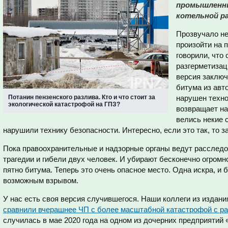
промышленны
котельной р
Прозвучало не
произойти на 
говорили, что
разгерметизац
версия заключ
битума из авт
Потанин пензенского разлива. Кто и что стоит за
нарушен техно
экологической катастрофой на ГПЗ?
возвращает на
велись некие 
нарушили технику безопасности. Интересно, если это так, то з
Пока правоохранительные и надзорные органы ведут расследо
трагедии и гибели двух человек. И убирают бесконечно огромн
пятно битума. Теперь это очень опасное место. Одна искра, и 
возможным взрывом.
У нас есть своя версия случившегося. Наши коллеги из издан
сравнили вчерашнее ЧП с более масштабной катастрофой с ра
случилась в мае 2020 года на одном из дочерних предприятий