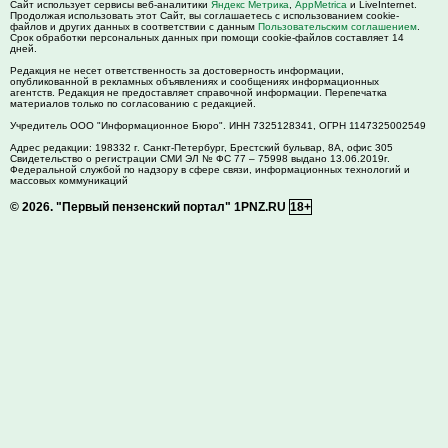
Сайт использует сервисы веб-аналитики
Яндекс Метрика
,
AppMetrica
и LiveInternet.
Продолжая использовать этот Сайт, вы соглашаетесь с использованием cookie-
файлов и других данных в соответствии с данным
Пользовательским соглашением
.
Срок обработки персональных данных при помощи cookie-файлов составляет 14
дней.
Редакция не несет ответственность за достоверность информации,
опубликованной в рекламных объявлениях и сообщениях информационных
агентств. Редакция не предоставляет справочной информации. Перепечатка
материалов только по согласованию с редакцией.
Учредитель ООО "Информационное Бюро". ИНН 7325128341, ОГРН 1147325002549
Адрес редакции:
198332
г. Санкт-Петербург,
Брестский бульвар, 8А, офис 305
Свидетельство о регистрации СМИ ЭЛ № ФС 77 – 75998 выдано 13.06.2019г.
Федеральной службой по надзору в сфере связи, информационных технологий и
массовых коммуникаций
© 2026.
"Первый пензенский портал" 1PNZ.RU
18+