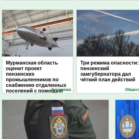
Мурманская область
Три режима опасности:
оценит проект
пензенский
пензенских
замгубернатора дал
промышленников по
чёткий план действий
снабжению отдаленных
Экономика
Общес
поселений с помощью
дирижаблей