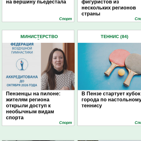
на вершину пьедестала
фигуристов из
нескольких регионов
страны
Спорт
Сп
МИНИСТЕРСТВО
ТЕННИС (84)
ФИЗИЧЕСКОЙ КУЛЬТУРЫ И
СПОРТА (496)
Пензенцы на пилоне:
В Пензе стартует кубок
жителям региона
города по настольном
открыли доступ к
теннису
необычным видам
спорта
Спорт
Сп