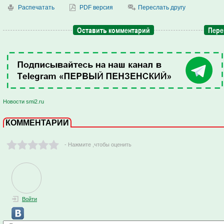
Распечатать
PDF версия
Переслать другу
Оставить комментарий
Пере
Новости smi2.ru
КОММЕНТАРИИ
- Нажмите ,чтобы оценить
Войти