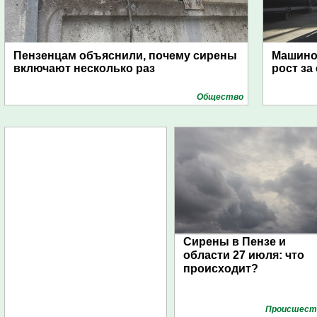
Пензенцам объяснили, почему сирены
Машино
включают несколько раз
рост за
Общество
Сирены в Пензе и
области 27 июля: что
происходит?
Проиcшест