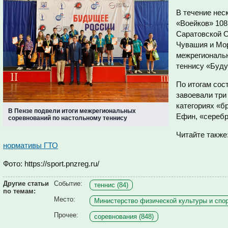
В течение нес
«Воейков» 108
Саратовской О
Чувашия и Мор
межрегиональ
теннису «Буду
По итогам сос
завоевали три
категориях «б
В Пензе подвели итоги межрегиональных
Ефин, «серебр
соревнований по настольному теннису
Читайте также
нормативы ГТО
Фото: https://sport.pnzreg.ru/
Другие статьи
Событие:
теннис (84)
по темам:
Место:
Министерство физической культуры и спор
Прочее:
соревнования (848)