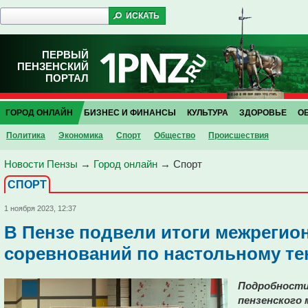
ПЕРВЫЙ
ПЕНЗЕНСКИЙ
ПОРТАЛ
ГОРОД ОНЛАЙН
БИЗНЕС И ФИНАНСЫ
КУЛЬТУРА
ЗДОРОВЬЕ
О
Политика
Экономика
Спорт
Общество
Проиcшествия
Новости Пензы
→
Город онлайн
→
Спорт
СПОРТ
1 ноября 2023, 12:37
В Пензе подвели итоги межреги
соревнований по настольному те
Подробности 
пензенского 