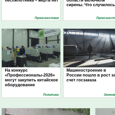
беспилотника – жертв нет
области включили
сирены. Что случилос
Проиcшествия
Проиcшест
На конкурс
Машиностроение в
«Профессионалы-2026»
России пошло в рост з
могут закупить китайское
счет госзаказа
оборудование
Политика
Эконом