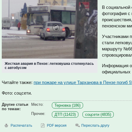
В социальной 
фотография с 
происшествия,
пензенском ми
Участниками п
стали легкову
маршруту №66.
спровоцировал
Жесткая авария в Пензе: легковушка столкнулась
Информация о
с автобусом
официальных 
Читайте также:
при пожаре на улице Тарханова в Пензе погиб 
Фото: соцсети.
Другие статьи
Место:
Терновка (186)
по темам:
Прочее:
ДТП (11423)
соцсети (4835)
Распечатать
PDF версия
Переслать другу