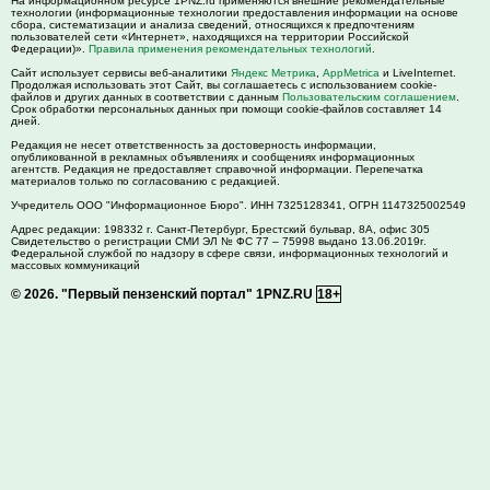
На информационном ресурсе 1PNZ.ru применяются внешние рекомендательные
технологии (информационные технологии предоставления информации на основе
сбора, систематизации и анализа сведений, относящихся к предпочтениям
пользователей сети «Интернет», находящихся на территории Российской
Федерации)».
Правила применения рекомендательных технологий
.
Сайт использует сервисы веб-аналитики
Яндекс Метрика
,
AppMetrica
и LiveInternet.
Продолжая использовать этот Сайт, вы соглашаетесь с использованием cookie-
файлов и других данных в соответствии с данным
Пользовательским соглашением
.
Срок обработки персональных данных при помощи cookie-файлов составляет 14
дней.
Редакция не несет ответственность за достоверность информации,
опубликованной в рекламных объявлениях и сообщениях информационных
агентств. Редакция не предоставляет справочной информации. Перепечатка
материалов только по согласованию с редакцией.
Учредитель ООО "Информационное Бюро". ИНН 7325128341, ОГРН 1147325002549
Адрес редакции:
198332
г. Санкт-Петербург,
Брестский бульвар, 8А, офис 305
Свидетельство о регистрации СМИ ЭЛ № ФС 77 – 75998 выдано 13.06.2019г.
Федеральной службой по надзору в сфере связи, информационных технологий и
массовых коммуникаций
© 2026.
"Первый пензенский портал" 1PNZ.RU
18+