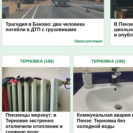
Трагедия в Беково: два человека
В Пензе
погибли в ДТП с грузовиками
школьни
и опубл
Проиcшествия
ТЕРНОВКА (186)
ТЕРНОВКА (186)
Пензенцы мерзнут: в
Коммунальная авария 
Терновке экстренно
Пензе: Терновка без
отключили отопление и
холодной воды
горячую воду