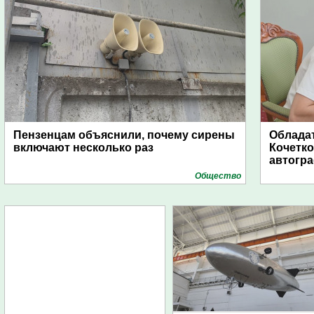
Пензенцам объяснили, почему сирены
Обладат
включают несколько раз
Кочетко
автогр
Общество