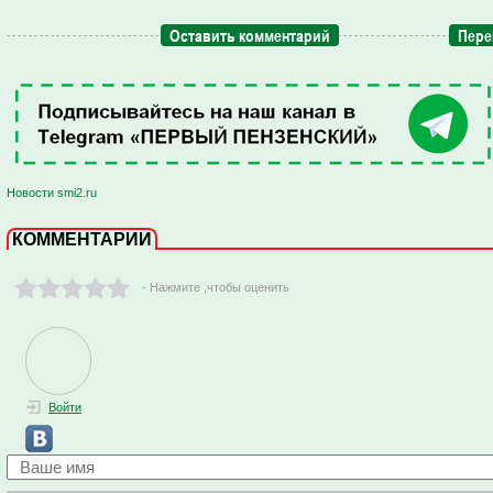
Оставить комментарий
Пере
Новости smi2.ru
КОММЕНТАРИИ
- Нажмите ,чтобы оценить
Войти