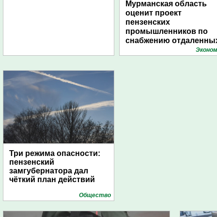
Мурманская область
оценит проект
пензенских
промышленников по
снабжению отдаленны
поселений с помощью
Эконом
дирижаблей
Три режима опасности:
пензенский
замгубернатора дал
чёткий план действий
Общество