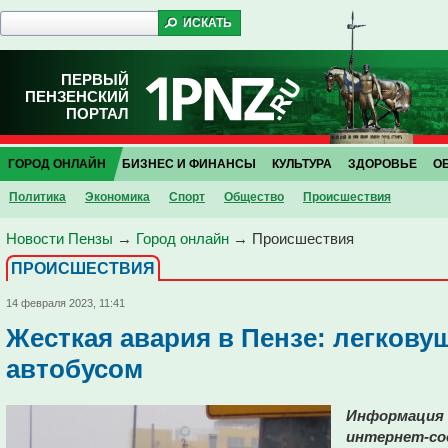
ПЕРВЫЙ
ПЕНЗЕНСКИЙ
ПОРТАЛ
ГОРОД ОНЛАЙН
БИЗНЕС И ФИНАНСЫ
КУЛЬТУРА
ЗДОРОВЬЕ
О
Политика
Экономика
Спорт
Общество
Проиcшествия
Новости Пензы
→
Город онлайн
→
Проиcшествия
ПРОИCШЕСТВИЯ
14 февраля 2023, 11:41
Жесткая авария в Пензе: легкову
автобусом
Информация о
интернет-со