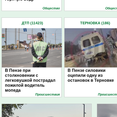
Общество
Общес
ДТП (11423)
ТЕРНОВКА (186)
В Пензе при
В Пензе силовики
столкновении с
оцепили одну из
легковушкой пострадал
остановок в Терновке
пожилой водитель
мопеда
Проиcшествия
Проиcшест