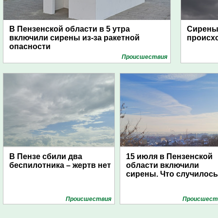
В Пензенской области в 5 утра
Сирены 
включили сирены из-за ракетной
происх
опасности
Проиcшествия
В Пензе сбили два
15 июля в Пензенской
беспилотника – жертв нет
области включили
сирены. Что случилос
Проиcшествия
Проиcшест