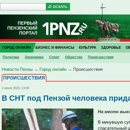
ПЕРВЫЙ
ПЕНЗЕНСКИЙ
ПОРТАЛ
ГОРОД ОНЛАЙН
БИЗНЕС И ФИНАНСЫ
КУЛЬТУРА
ЗДОРОВЬЕ
О
Политика
Экономика
Спорт
Общество
Проиcшествия
Новости Пензы
→
Город онлайн
→
Проиcшествия
ПРОИCШЕСТВИЯ
2 июня 2025, 13:00
В СНТ под Пензой человека прид
На место выез
В минувшую суб
спасательный ц