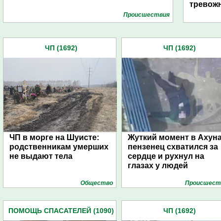
тревожн
Проиcшествия
ЧП (1692)
ЧП (1692)
ЧП в морге на Шуисте:
Жуткий момент в Ахуна
родственникам умерших
пензенец схватился за
не выдают тела
сердце и рухнул на
глазах у людей
Общество
Проиcшест
ПОМОЩЬ СПАСАТЕЛЕЙ (1090)
ЧП (1692)