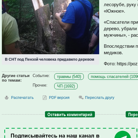
лесорубе, руку
«Южное».
«Спасатели пр
дерево, убрали
мужчины», - ра
Впоследствии п
медиков.
В СНТ под Пензой человека придавило деревом
Фото: https://po
Другие статьи
Событие:
травмы (540)
помощь спасателей (109
по темам:
Прочее:
ЧП (1692)
Распечатать
PDF версия
Переслать другу
Оставить комментарий
Пере