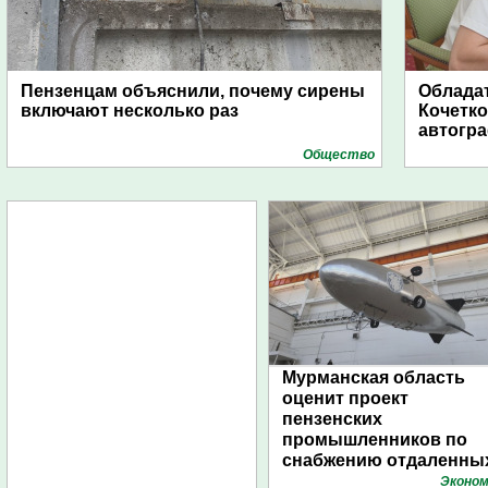
Пензенцам объяснили, почему сирены
Обладат
включают несколько раз
Кочетко
автогр
Общество
Мурманская область
оценит проект
пензенских
промышленников по
снабжению отдаленны
поселений с помощью
Эконом