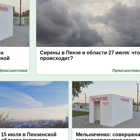
ра
Сирены в Пензе и области 27 июля: что
тной
происходит?
Проиcшествия
Проиcшестви
15 июля в Пензенской
Мельниченко: совершен