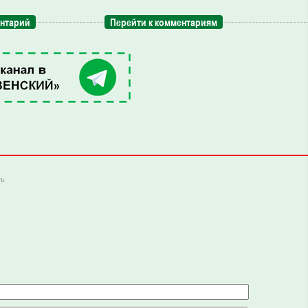
ентарий
Перейти к комментариям
ть