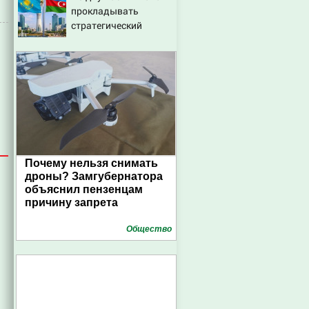
прокладывать
06/08/2026 – Новости
стратегический
интернет-кабель
Почему нельзя снимать
дроны? Замгубернатора
объяснил пензенцам
причину запрета
Общество