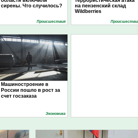
области включили
террористическая атака
сирены. Что случилось?
на пензенский склад
Wildberries
Проиcшествия
Проиcшестви
Машиностроение в
России пошло в рост за
счет госзаказа
Экономика