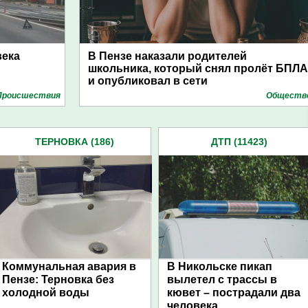
века
В Пензе наказали родителей
и
школьника, который снял пролёт БПЛА
и опубликовал в сети
Проиcшествия
Обществ
ТЕРНОВКА (186)
ДТП (11423)
Коммунальная авария в
В Никольске пикап
Пензе: Терновка без
вылетел с трассы в
холодной воды
кювет – пострадали два
человека