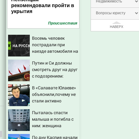
Недвижимость
рекомендовали пройти в
укрытия
Вопросы юристу
Проиcшествия
НАВЕРХ
Восемь человек
пострадали при
наезде автомобиля на
пешеходов в Омске
Путин и Си должны
смотреть друг на друг
с подозрением:
Зеленский поставил
В «Салавате Юлаеве»
задачу своим
объяснили,почему не
дипломатам
стали активно
подписывать игроков
Пыталась спасти
в межсезонье
малыша и погибла с
ним: женщина
разбилась насмерть
По дну Каспия начали
на глазах у детей