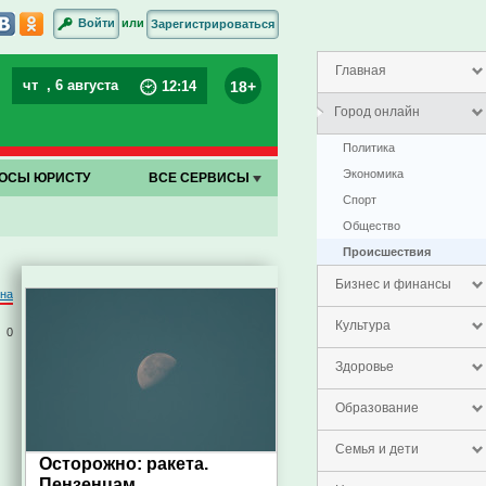
или
Войти
Зарегистрироваться
Главная
чт
, 6 августа
18+
12
:
14
Город онлайн
Политика
Экономика
ОСЫ ЮРИСТУ
ВСЕ СЕРВИСЫ
Спорт
Общество
Проиcшествия
Бизнес и финансы
на
Культура
0
Здоровье
Образование
Семья и дети
Осторожно: ракета.
Пензенцам