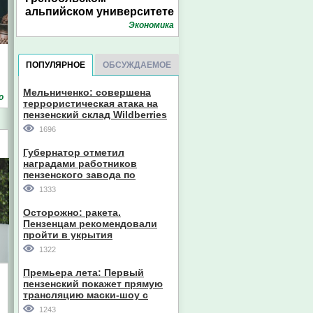
альпийском университете
Экономика
ПОПУЛЯРНОЕ
ОБСУЖДАЕМОЕ
Мельниченко: совершена
о
террористическая атака на
пензенский склад Wildberries
1696
Губернатор отметил
наградами работников
пензенского завода по
производству станков
1333
Осторожно: ракета.
Пензенцам рекомендовали
пройти в укрытия
1322
Премьера лета: Первый
пензенский покажет прямую
трансляцию маски-шоу с
участием компании из Южной
1243