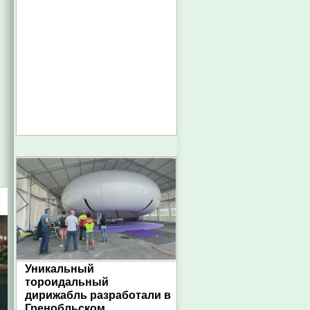
Уникальный
тороидальный
дирижабль разработали в
Гренобльском