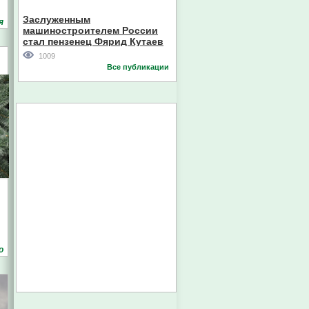
Кореи
Заслуженным
я
машиностроителем России
стал пензенец Фярид Кутаев
1009
Все публикации
о