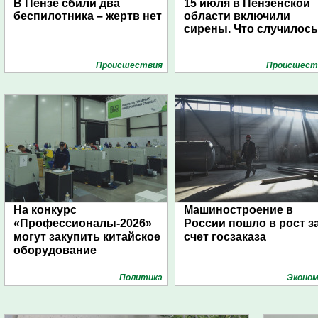
В Пензе сбили два
15 июля в Пензенской
беспилотника – жертв нет
области включили
сирены. Что случилос
Проиcшествия
Проиcшест
На конкурс
Машиностроение в
«Профессионалы-2026»
России пошло в рост з
могут закупить китайское
счет госзаказа
оборудование
Политика
Эконом