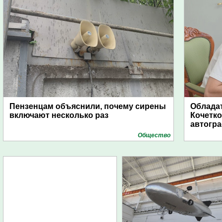
Пензенцам объяснили, почему сирены
Обладат
включают несколько раз
Кочетко
автогр
Общество