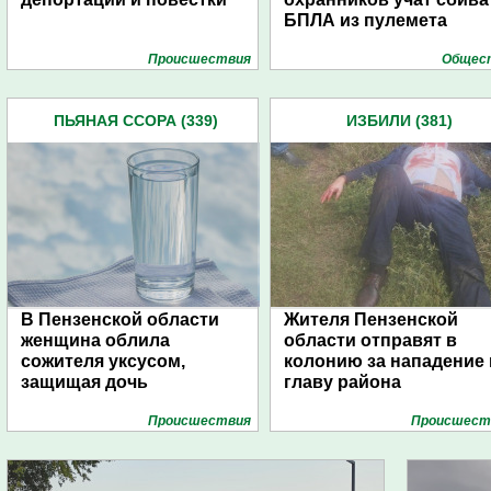
БПЛА из пулемета
Проиcшествия
Общес
ПЬЯНАЯ ССОРА (339)
ИЗБИЛИ (381)
В Пензенской области
Жителя Пензенской
женщина облила
области отправят в
сожителя уксусом,
колонию за нападение 
защищая дочь
главу района
Проиcшествия
Проиcшест