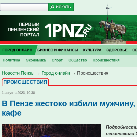
ПЕРВЫЙ
ПЕНЗЕНСКИЙ
ПОРТАЛ
ГОРОД ОНЛАЙН
БИЗНЕС И ФИНАНСЫ
КУЛЬТУРА
ЗДОРОВЬЕ
О
Политика
Экономика
Спорт
Общество
Проиcшествия
Новости Пензы
→
Город онлайн
→
Проиcшествия
ПРОИCШЕСТВИЯ
1 августа 2023, 10:30
В Пензе жестоко избили мужчину,
кафе
Подробности 
пензенского