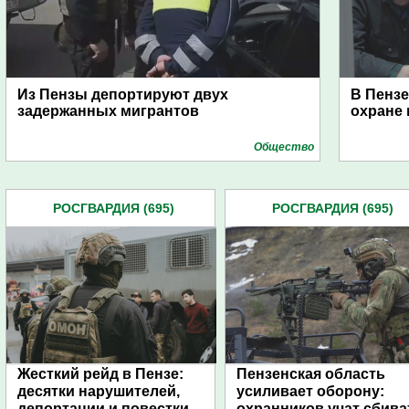
Из Пензы депортируют двух
В Пенз
задержанных мигрантов
охране 
Общество
РОСГВАРДИЯ (695)
РОСГВАРДИЯ (695)
Жесткий рейд в Пензе:
Пензенская область
десятки нарушителей,
усиливает оборону:
депортации и повестки
охранников учат сбива