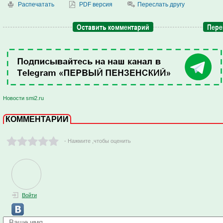
Распечатать
PDF версия
Переслать другу
Оставить комментарий
Пере
Новости smi2.ru
КОММЕНТАРИИ
- Нажмите ,чтобы оценить
Войти