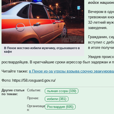
войск национ
Вечером в одн
тревожная кноп
32-летний муж
заведения.
Гражданин, си
вступил с деб
в итоге получи
В Пензе жестоко избили мужчину, отдыхавшего в
кафе
Увидев происх
росгвардейцев. В кратчайшие сроки агрессор был задержан и 
Читайте также:
в Пензе из-за угрозы взрыва срочно эвакуиров
Фото: https://58.rosguard.gov.ru/
Другие статьи
Событие:
пьяная ссора (339)
по темам:
Прочее:
избили (381)
Организаци
Росгвардия (695)
я: