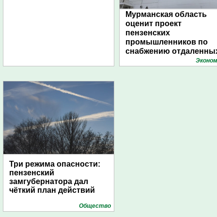
Мурманская область
оценит проект
пензенских
промышленников по
снабжению отдаленны
поселений с помощью
Эконом
дирижаблей
Три режима опасности:
пензенский
замгубернатора дал
чёткий план действий
Общество