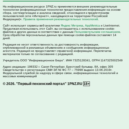
На информационном ресурсе 1PNZ.ru применяются внешние рекомендательные
технологии (информационные технологии предоставления информации на основе
сбора, систематизации и анализа сведений, относящихся к предпочтениям
пользователей сети «Интернет», находящихся на территории Российской
Федерации)».
Правила применения рекомендательных технологий
.
Сайт использует сервисы веб-аналитики
Яндекс Метрика
,
AppMetrica
и LiveInternet.
Продолжая использовать этот Сайт, вы соглашаетесь с использованием cookie-
файлов и других данных в соответствии с данным
Пользовательским соглашением
.
Срок обработки персональных данных при помощи cookie-файлов составляет 14
дней.
Редакция не несет ответственность за достоверность информации,
опубликованной в рекламных объявлениях и сообщениях информационных
агентств. Редакция не предоставляет справочной информации. Перепечатка
материалов только по согласованию с редакцией.
Учредитель ООО "Информационное Бюро". ИНН 7325128341, ОГРН 1147325002549
Адрес редакции:
198332
г. Санкт-Петербург,
Брестский бульвар, 8А, офис 305
Свидетельство о регистрации СМИ ЭЛ № ФС 77 – 75998 выдано 13.06.2019г.
Федеральной службой по надзору в сфере связи, информационных технологий и
массовых коммуникаций
© 2026.
"Первый пензенский портал" 1PNZ.RU
18+