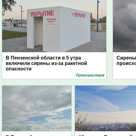
В Пензенской области в 5 утра
Сирены 
включили сирены из-за ракетной
происх
опасности
Проиcшествия