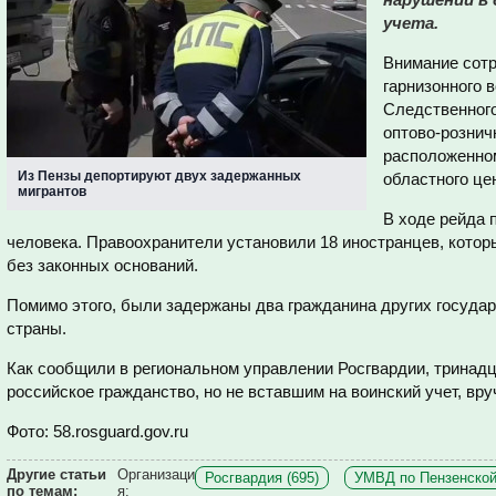
учета.
Внимание сотр
гарнизонного 
Следственного
оптово-рознич
расположенном
Из Пензы депортируют двух задержанных
областного це
мигрантов
В ходе рейда 
человека. Правоохранители установили 18 иностранцев, котор
без законных оснований.
Помимо этого, были задержаны два гражданина других госуда
страны.
Как сообщили в региональном управлении Росгвардии, трина
российское гражданство, но не вставшим на воинский учет, вру
Фото:
58.rosguard.gov.ru
Другие статьи
Организаци
Росгвардия (695)
УМВД по Пензенской 
по темам:
я: