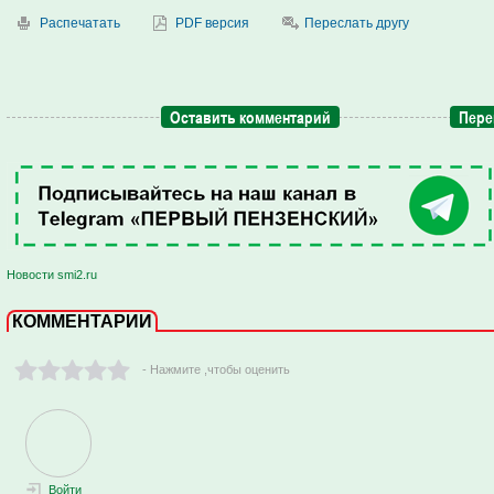
Распечатать
PDF версия
Переслать другу
Оставить комментарий
Пере
Новости smi2.ru
КОММЕНТАРИИ
- Нажмите ,чтобы оценить
Войти