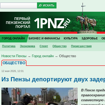
ПЕРВЫЙ
ПЕНЗЕНСКИЙ
ПОРТАЛ
ГОРОД ОНЛАЙН
БИЗНЕС И ФИНАНСЫ
КУЛЬТУРА
ЗДОРОВЬЕ
О
Политика
Экономика
Спорт
Общество
Проиcшествия
Новости Пензы
→
Город онлайн
→
Общество
ОБЩЕСТВО
12 мая 2026, 12:01
Из Пензы депортируют двух зад
В Пензе пре
правоохрани
совместную п
нарушений в 