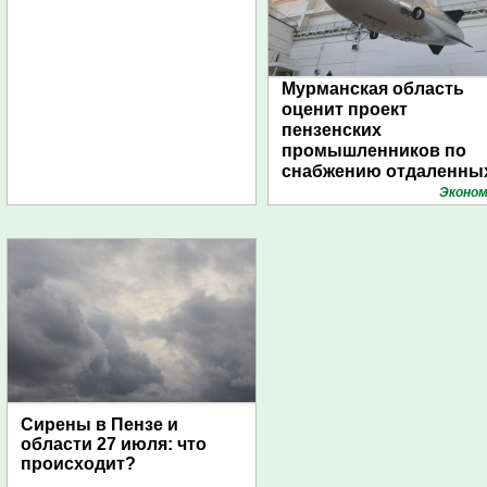
Мурманская область
оценит проект
пензенских
промышленников по
снабжению отдаленны
поселений с помощью
Эконом
дирижаблей
Сирены в Пензе и
области 27 июля: что
происходит?