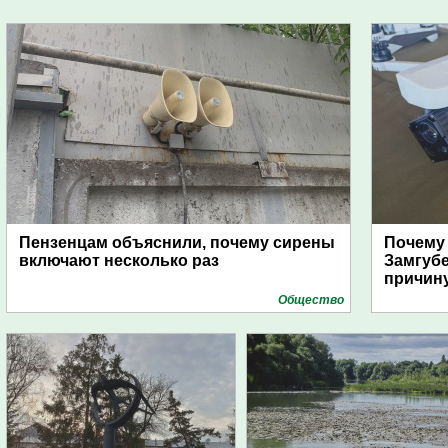
Пензенцам объяснили, почему сирены
Почему
включают несколько раз
Замгуб
причину
Общество