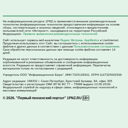
На информационном ресурсе 1PNZ.ru применяются внешние рекомендательные
технологии (информационные технологии предоставления информации на основе
сбора, систематизации и анализа сведений, относящихся к предпочтениям
пользователей сети «Интернет», находящихся на территории Российской
Федерации)».
Правила применения рекомендательных технологий
.
Сайт использует сервисы веб-аналитики
Яндекс Метрика
,
AppMetrica
и LiveInternet.
Продолжая использовать этот Сайт, вы соглашаетесь с использованием cookie-
файлов и других данных в соответствии с данным
Пользовательским соглашением
.
Срок обработки персональных данных при помощи cookie-файлов составляет 14
дней.
Редакция не несет ответственность за достоверность информации,
опубликованной в рекламных объявлениях и сообщениях информационных
агентств. Редакция не предоставляет справочной информации. Перепечатка
материалов только по согласованию с редакцией.
Учредитель ООО "Информационное Бюро". ИНН 7325128341, ОГРН 1147325002549
Адрес редакции:
198332
г. Санкт-Петербург,
Брестский бульвар, 8А, офис 305
Свидетельство о регистрации СМИ ЭЛ № ФС 77 – 75998 выдано 13.06.2019г.
Федеральной службой по надзору в сфере связи, информационных технологий и
массовых коммуникаций
© 2026.
"Первый пензенский портал" 1PNZ.RU
18+