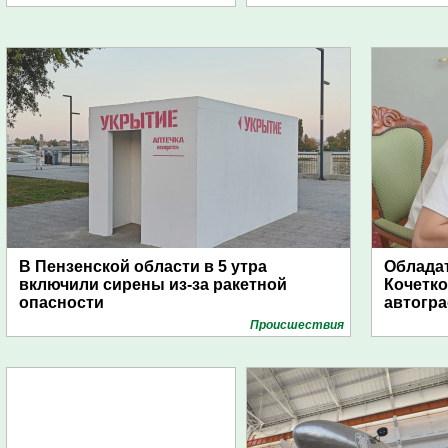
В Пензенской области в 5 утра
Обладат
включили сирены из-за ракетной
Кочетко
опасности
автогр
Проиcшествия