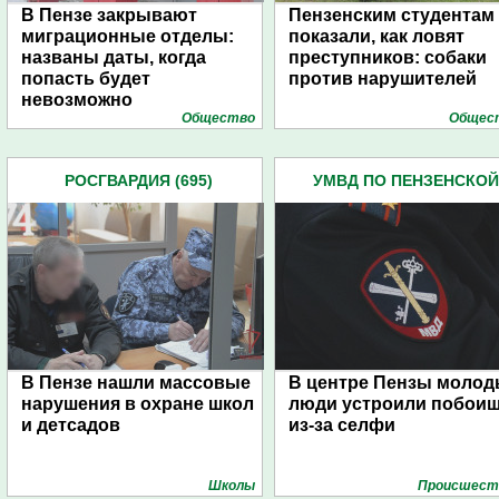
В Пензе закрывают
Пензенским студентам
миграционные отделы:
показали, как ловят
названы даты, когда
преступников: собаки
попасть будет
против нарушителей
невозможно
Общество
Общес
РОСГВАРДИЯ (695)
УМВД ПО ПЕНЗЕНСКОЙ
ОБЛАСТИ (4445)
В Пензе нашли массовые
В центре Пензы моло
нарушения в охране школ
люди устроили побои
и детсадов
из-за селфи
Школы
Проиcшест