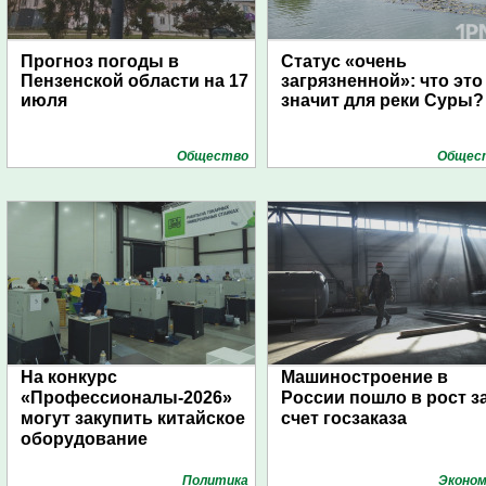
Прогноз погоды в
Статус «очень
Пензенской области на 17
загрязненной»: что это
июля
значит для реки Суры?
Общество
Общес
На конкурс
Машиностроение в
«Профессионалы-2026»
России пошло в рост з
могут закупить китайское
счет госзаказа
оборудование
Политика
Эконом