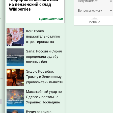
Недвижимость
на пензенский склад
Wildberries
Вопросы юристу
,
Проиcшествия
НАВЕРХ
Коц: Вучич
поразительно мягко
отреагировал на
вопрос об убийстве
Sana: Россия и Сирия
русских
определили судьбу
военных баз
Эндрю Корыбко:
Трампу и Зеленскому
удалось-таки вывести
Путина из себя – но
Масштабный удар по
хотелось бы большего
Одессе и портам на
Украине: Последние
новости, подробности
Вучич заявил о
об ударах России 9