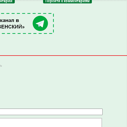
ентарий
Перейти к комментариям
ть