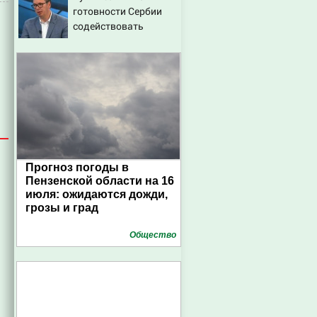
готовности Сербии
августа 2026 года
содействовать
интеграции Украины в
Евросоюз - Новости на
Вести.ru
Прогноз погоды в
Пензенской области на 16
июля: ожидаются дожди,
грозы и град
Общество