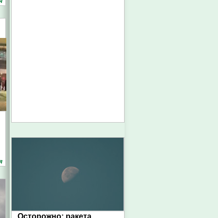
я
я
Осторожно: ракета.