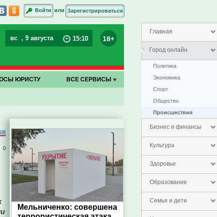
или
Войти
Зарегистрироваться
Главная
вс
, 9 августа
18+
15
:
10
Город онлайн
Политика
Экономика
ОСЫ ЮРИСТУ
ВСЕ СЕРВИСЫ
Спорт
Общество
Проиcшествия
Бизнес и финансы
ров
Культура
0
Здоровье
Образование
х
Семья и дети
Мельниченко: совершена
ли
террористическая атака