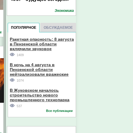
Экономика
ПОПУЛЯРНОЕ
ОБСУЖДАЕМОЕ
я
Ракетная опасность: 8 августа
в Пензенской области
включили звуковое
оповещение
1409
В ночь на 4 августа в
Пензенской области
нейтрализовали вражеские
дроны
1074
В Жуковском началось
строительство нового
промышленного технопарка
537
Все публикации