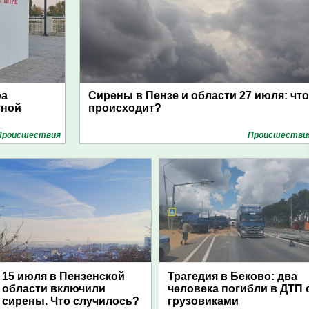
ра
Сирены в Пензе и области 27 июля: что
тной
происходит?
Проиcшествия
Проиcшестви
15 июля в Пензенской
Трагедия в Беково: два
области включили
человека погибли в ДТП 
сирены. Что случилось?
грузовиками