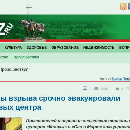
КУЛЬТУРА
ЗДОРОВЬЕ
ОБРАЗОВАНИЕ
НЕДВИЖИМОСТЬ
ВОПР
ство
Проиcшествия
Проиcшествия
Автор:
Виктор Пет
0
5536
0
озы взрыва срочно эвакуировали
вых центра
Посетителей и персонал пензенских торговы
центров «Коллаж» и «Сан и Март» эвакуирова