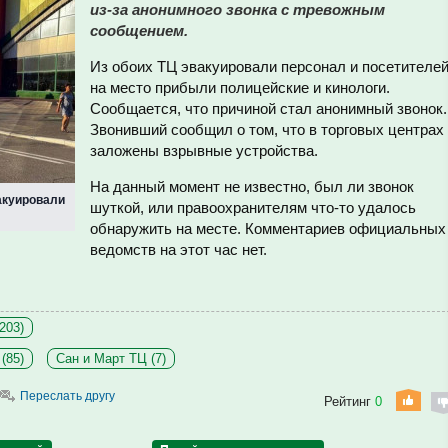
из-за анонимного звонка с тревожным
сообщением.
Из обоих ТЦ эвакуировали персонал и посетителей
на место прибыли полицейские и кинологи.
Сообщается, что причиной стал анонимный звонок.
Звонивший сообщил о том, что в торговых центрах
заложены взрывные устройства.
На данный момент не известно, был ли звонок
вакуировали
шуткой, или правоохранителям что-то удалось
обнаружить на месте. Комментариев официальных
ведомств на этот час нет.
203)
(85)
Сан и Март ТЦ (7)
Переслать другу
Рейтинг
0