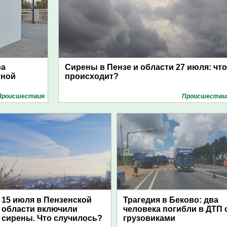
ра
Сирены в Пензе и области 27 июля: что
тной
происходит?
Проиcшествия
Проиcшестви
15 июля в Пензенской
Трагедия в Беково: два
области включили
человека погибли в ДТП 
сирены. Что случилось?
грузовиками