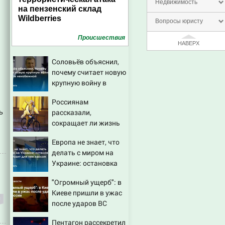
Недвижимость
на пензенский склад
Wildberries
Вопросы юристу
Проиcшествия
НАВЕРХ
Соловьёв объяснил,
почему считает новую
крупную войну в
Европе неизбежной
Россиянам
ь
рассказали,
сокращает ли жизнь
ночная работа
Европа не знает, что
делать с миром на
Украине: остановка
боев грозит для нее
"Огромный ущерб": в
хаосом
Киеве пришли в ужас
после ударов ВС
России
Пентагон рассекретил