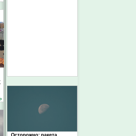
К
о
Осторожно: ракета.