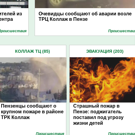
ителей из
Очевидцы сообщают об аварии возле
ентра
ТРЦ Коллаж в Пензе
Проиcшествия
Проиcшестви
КОЛЛАЖ ТЦ (85)
ЭВАКУАЦИЯ (203)
Пензенцы сообщают о
Страшный пожар в
крупном пожаре в районе
Пензе: поджигатель
ТРК Коллаж
поставил под угрозу
жизни детей
Проиcшествия
Проиcшестви