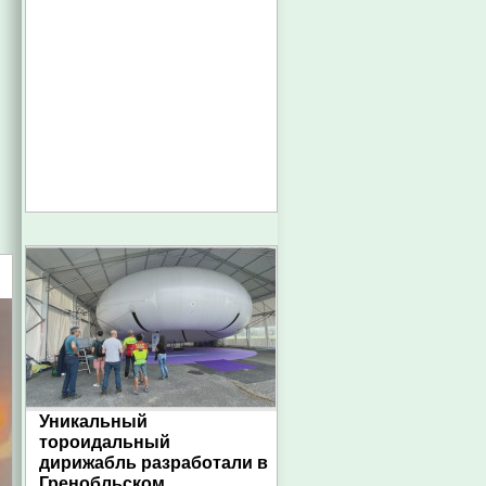
Уникальный
тороидальный
дирижабль разработали в
Гренобльском