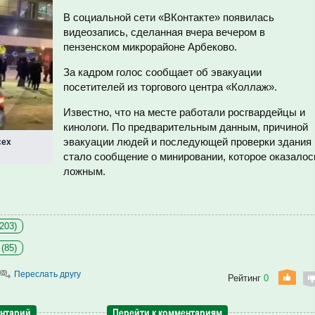
В социальной сети «ВКонтакте» появилась
видеозапись, сделанная вчера вечером в
пензенском микрорайоне Арбеково.
За кадром голос сообщает об эвакуации
посетителей из торгового центра «Коллаж».
Известно, что на месте работали росгвардейцы и
кинологи. По предварительным данным, причиной
эвакуации людей и последующей проверки здания
сех
стало сообщение о минировании, которое оказалос
ложным.
203)
(85)
Переслать другу
Рейтинг
0
ентарий
Перейти к комментариям