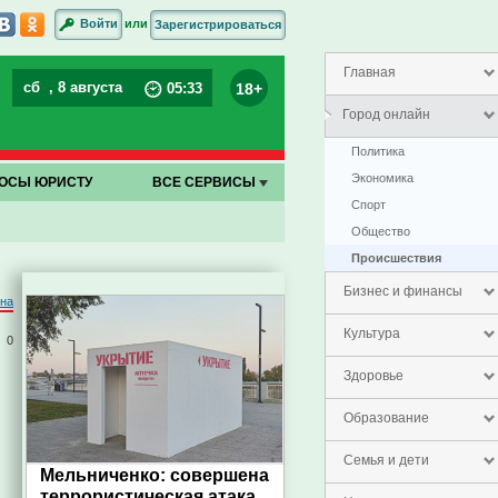
или
Войти
Зарегистрироваться
Главная
сб
, 8 августа
18+
05
:
33
Город онлайн
Политика
Экономика
ОСЫ ЮРИСТУ
ВСЕ СЕРВИСЫ
Спорт
Общество
Проиcшествия
Бизнес и финансы
на
Культура
0
Здоровье
Образование
Семья и дети
Мельниченко: совершена
террористическая атака