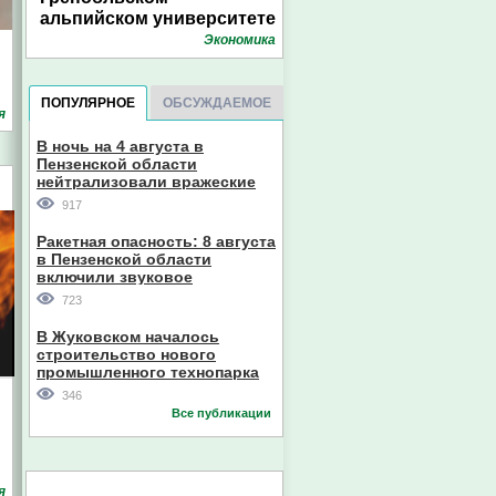
альпийском университете
Экономика
ПОПУЛЯРНОЕ
ОБСУЖДАЕМОЕ
я
В ночь на 4 августа в
Пензенской области
нейтрализовали вражеские
дроны
917
Ракетная опасность: 8 августа
в Пензенской области
включили звуковое
оповещение
723
В Жуковском началось
строительство нового
промышленного технопарка
346
Все публикации
я