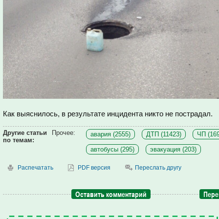
Как выяснилось, в результате инцидента никто не пострадал.
Другие статьи
Прочее:
авария (2555)
ДТП (11423)
ЧП (16
по темам:
автобусы (295)
эвакуация (203)
Распечатать
PDF версия
Переслать другу
Оставить комментарий
Пере