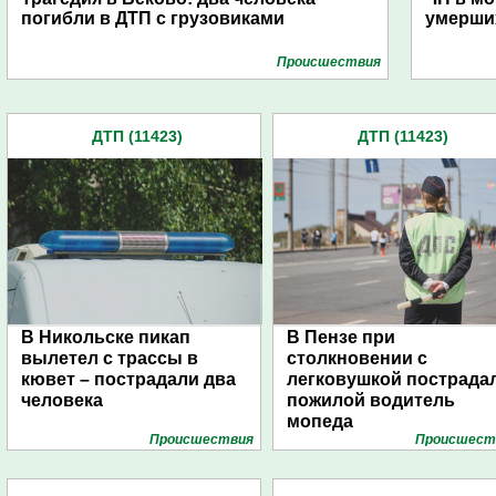
погибли в ДТП с грузовиками
умерши
Проиcшествия
ДТП (11423)
ДТП (11423)
В Никольске пикап
В Пензе при
вылетел с трассы в
столкновении с
кювет – пострадали два
легковушкой пострада
человека
пожилой водитель
мопеда
Проиcшествия
Проиcшест