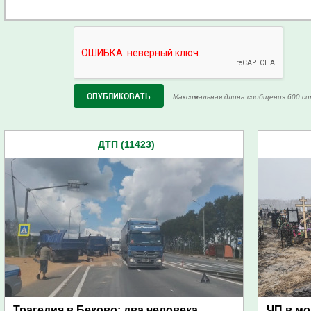
Максимальная длина сообщения 600 си
ДТП (11423)
Трагедия в Беково: два человека
ЧП в мо