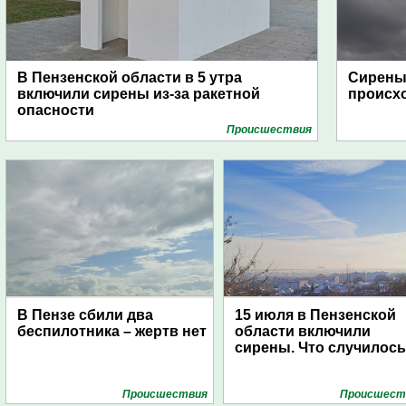
В Пензенской области в 5 утра
Сирены 
включили сирены из-за ракетной
происх
опасности
Проиcшествия
В Пензе сбили два
15 июля в Пензенской
беспилотника – жертв нет
области включили
сирены. Что случилос
Проиcшествия
Проиcшест