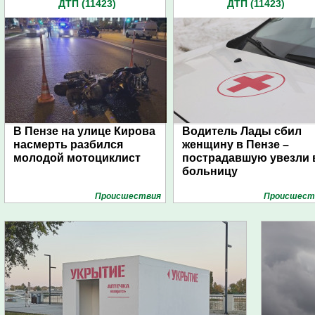
ДТП (11423)
ДТП (11423)
В Пензе на улице Кирова
Водитель Лады сбил
насмерть разбился
женщину в Пензе –
молодой мотоциклист
пострадавшую увезли 
больницу
Проиcшествия
Проиcшест