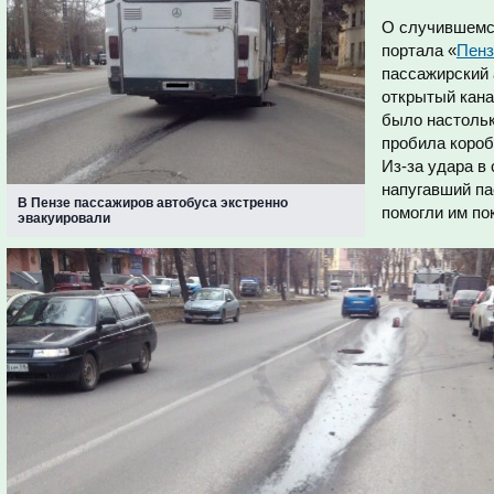
О случившемс
портала «
Пенз
пассажирский 
открытый кан
было настольк
пробила короб
Из-за удара в
напугавший па
В Пензе пассажиров автобуса экстренно
помогли им по
эвакуировали