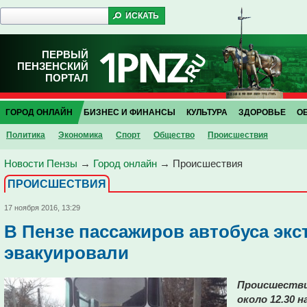
ПЕРВЫЙ
ПЕНЗЕНСКИЙ
ПОРТАЛ
ГОРОД ОНЛАЙН
БИЗНЕС И ФИНАНСЫ
КУЛЬТУРА
ЗДОРОВЬЕ
О
Политика
Экономика
Спорт
Общество
Проиcшествия
Новости Пензы
→
Город онлайн
→
Проиcшествия
ПРОИCШЕСТВИЯ
17 ноября 2016, 13:29
В Пензе пассажиров автобуса экс
эвакуировали
Происшествие
около 12.30 н