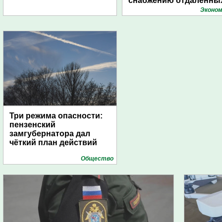
снабжению отдаленны
поселений с помощью
Эконом
дирижаблей
Три режима опасности:
пензенский
замгубернатора дал
чёткий план действий
Общество