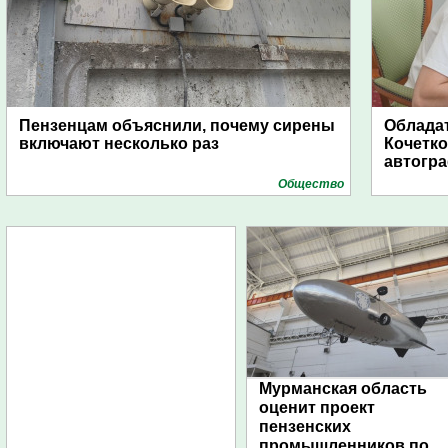
Пензенцам объяснили, почему сирены
Обладат
включают несколько раз
Кочетко
автогр
Общество
Мурманская область
оценит проект
пензенских
промышленников по