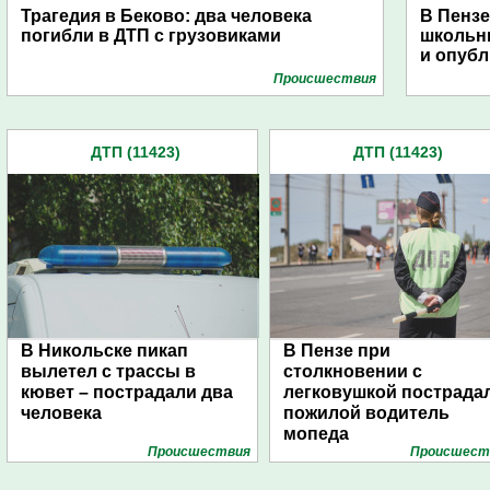
Трагедия в Беково: два человека
В Пензе
погибли в ДТП с грузовиками
школьни
и опубл
Проиcшествия
ДТП (11423)
ДТП (11423)
В Никольске пикап
В Пензе при
вылетел с трассы в
столкновении с
кювет – пострадали два
легковушкой пострада
человека
пожилой водитель
мопеда
Проиcшествия
Проиcшест