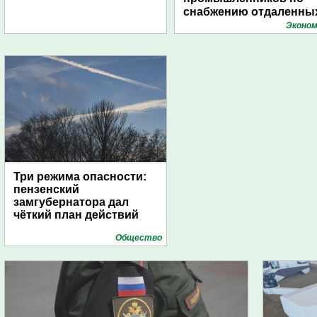
снабжению отдаленны
поселений с помощью
Эконом
дирижаблей
Три режима опасности:
пензенский
замгубернатора дал
чёткий план действий
Общество