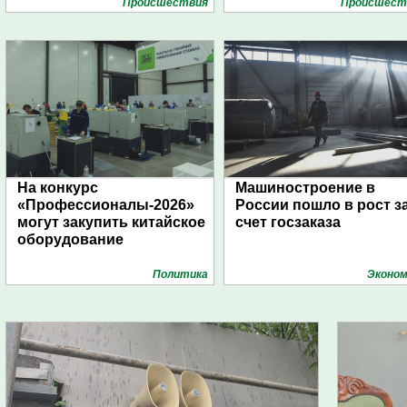
Проиcшествия
Проиcшест
На конкурс
Машиностроение в
«Профессионалы-2026»
России пошло в рост з
могут закупить китайское
счет госзаказа
оборудование
Политика
Эконом