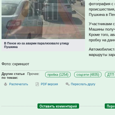
фотография с 
происшествия,
Пушкина в Пен
Участниками с
Машины получ
Кроме того, а
пробку на дан
В Пензе из-за аварии парализовало улицу
Пушкина
Автомобилист
маршруты зар
Фото: скриншот
Другие статьи
Прочее:
пробка (1254)
соцсети (4835)
ДТП 
по темам:
Распечатать
PDF версия
Переслать другу
Оставить комментарий
Пере