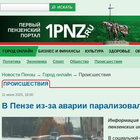
ПЕРВЫЙ
ПЕНЗЕНСКИЙ
ПОРТАЛ
ГОРОД ОНЛАЙН
БИЗНЕС И ФИНАНСЫ
КУЛЬТУРА
ЗДОРОВЬЕ
О
Политика
Экономика
Спорт
Общество
Проиcшествия
Новости Пензы
→
Город онлайн
→
Проиcшествия
ПРОИCШЕСТВИЯ
11 июня 2025, 18:00
В Пензе из-за аварии парализова
Информация 
пензенских 
В социальной 