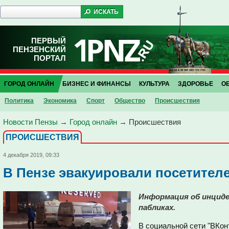
ПЕРВЫЙ
ПЕНЗЕНСКИЙ
ПОРТАЛ
ГОРОД ОНЛАЙН
БИЗНЕС И ФИНАНСЫ
КУЛЬТУРА
ЗДОРОВЬЕ
О
Политика
Экономика
Спорт
Общество
Проиcшествия
Новости Пензы
→
Город онлайн
→
Проиcшествия
ПРОИCШЕСТВИЯ
4 декабря 2019, 09:33
В Пензе эвакуировали посетител
Информация об инциде
пабликах.
В социальной сети "ВКон