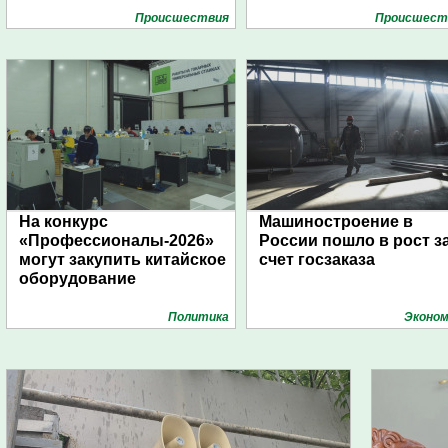
Проиcшествия
Проиcшест
На конкурс
Машиностроение в
«Профессионалы-2026»
России пошло в рост з
могут закупить китайское
счет госзаказа
оборудование
Политика
Эконом