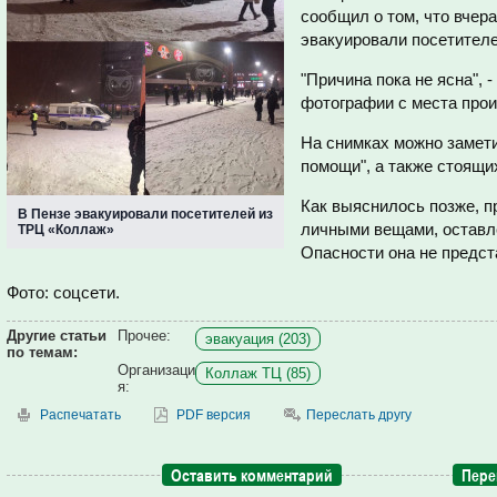
сообщил о том, что вчер
эвакуировали посетителе
"Причина пока не ясна", 
фотографии с места про
На снимках можно замет
помощи", а также стоящи
Как выяснилось позже, п
В Пензе эвакуировали посетителей из
личными вещами, оставле
ТРЦ «Коллаж»
Опасности она не предст
Фото: соцсети.
Другие статьи
Прочее:
эвакуация (203)
по темам:
Организаци
Коллаж ТЦ (85)
я:
Распечатать
PDF версия
Переслать другу
Оставить комментарий
Пере