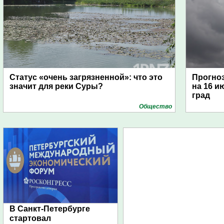
Статус «очень загрязненной»: что это
Прогноз
значит для реки Суры?
на 16 и
град
Общество
В Санкт-Петербурге
стартовал