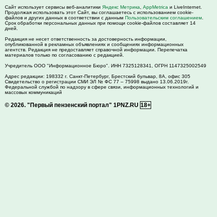
Сайт использует сервисы веб-аналитики
Яндекс Метрика
,
AppMetrica
и LiveInternet.
Продолжая использовать этот Сайт, вы соглашаетесь с использованием cookie-
файлов и других данных в соответствии с данным
Пользовательским соглашением
.
Срок обработки персональных данных при помощи cookie-файлов составляет 14
дней.
Редакция не несет ответственность за достоверность информации,
опубликованной в рекламных объявлениях и сообщениях информационных
агентств. Редакция не предоставляет справочной информации. Перепечатка
материалов только по согласованию с редакцией.
Учредитель ООО "Информационное Бюро". ИНН 7325128341, ОГРН 1147325002549
Адрес редакции:
198332
г. Санкт-Петербург,
Брестский бульвар, 8А, офис 305
Свидетельство о регистрации СМИ ЭЛ № ФС 77 – 75998 выдано 13.06.2019г.
Федеральной службой по надзору в сфере связи, информационных технологий и
массовых коммуникаций
© 2026.
"Первый пензенский портал" 1PNZ.RU
18+