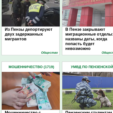
Из Пензы депортируют
В Пензе закрывают
двух задержанных
миграционные отделы
мигрантов
названы даты, когда
попасть будет
невозможно
Общество
Общес
МОШЕННИЧЕСТВО (1719)
УМВД ПО ПЕНЗЕНСКОЙ
ОБЛАСТИ (4445)
Мошенничество с
Пензенским студентам