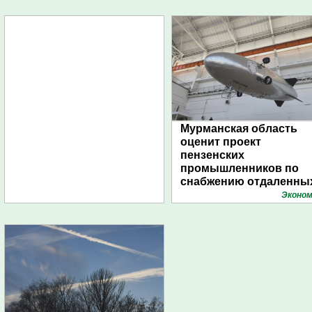
Мурманская область
оценит проект
пензенских
промышленников по
снабжению отдаленны
поселений с помощью
Эконом
дирижаблей