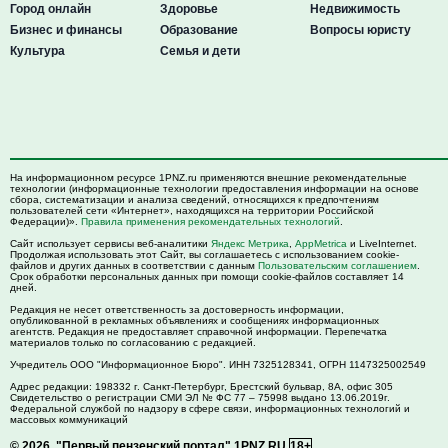
Город онлайн
Здоровье
Недвижимость
Бизнес и финансы
Образование
Вопросы юристу
Культура
Семья и дети
На информационном ресурсе 1PNZ.ru применяются внешние рекомендательные
технологии (информационные технологии предоставления информации на основе
сбора, систематизации и анализа сведений, относящихся к предпочтениям
пользователей сети «Интернет», находящихся на территории Российской
Федерации)».
Правила применения рекомендательных технологий
.
Сайт использует сервисы веб-аналитики
Яндекс Метрика
,
AppMetrica
и LiveInternet.
Продолжая использовать этот Сайт, вы соглашаетесь с использованием cookie-
файлов и других данных в соответствии с данным
Пользовательским соглашением
.
Срок обработки персональных данных при помощи cookie-файлов составляет 14
дней.
Редакция не несет ответственность за достоверность информации,
опубликованной в рекламных объявлениях и сообщениях информационных
агентств. Редакция не предоставляет справочной информации. Перепечатка
материалов только по согласованию с редакцией.
Учредитель ООО "Информационное Бюро". ИНН 7325128341, ОГРН 1147325002549
Адрес редакции:
198332
г. Санкт-Петербург,
Брестский бульвар, 8А, офис 305
Свидетельство о регистрации СМИ ЭЛ № ФС 77 – 75998 выдано 13.06.2019г.
Федеральной службой по надзору в сфере связи, информационных технологий и
массовых коммуникаций
© 2026.
"Первый пензенский портал" 1PNZ.RU
18+