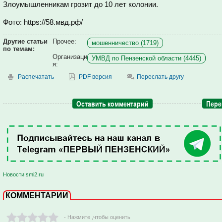
Злоумышленникам грозит до 10 лет колонии.
Фото: https://58.мвд.рф/
Другие статьи
Прочее:
мошенничество (1719)
по темам:
Организаци
УМВД по Пензенской области (4445)
я:
Распечатать
PDF версия
Переслать другу
Оставить комментарий
Пере
Новости smi2.ru
КОММЕНТАРИИ
- Нажмите ,чтобы оценить