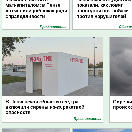
маткапиталом: в Пензе
показали, как ловят
«отменили ребенка» ради
преступников: собаки
справедливости
против нарушителей
Проиcшествия
Общес
В Пензенской области в 5 утра
Сирены 
включили сирены из-за ракетной
происх
опасности
Проиcшествия