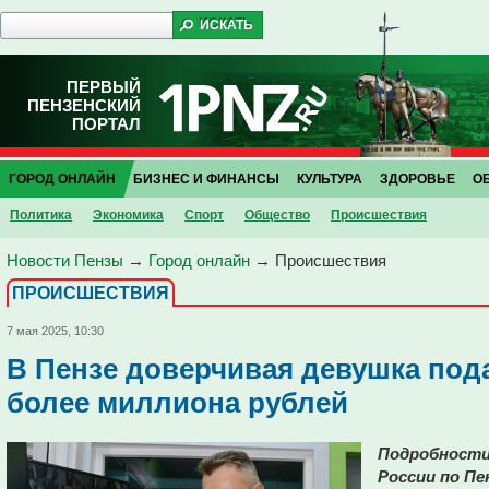
ПЕРВЫЙ
ПЕНЗЕНСКИЙ
ПОРТАЛ
ГОРОД ОНЛАЙН
БИЗНЕС И ФИНАНСЫ
КУЛЬТУРА
ЗДОРОВЬЕ
О
Политика
Экономика
Спорт
Общество
Проиcшествия
Новости Пензы
→
Город онлайн
→
Проиcшествия
ПРОИCШЕСТВИЯ
7 мая 2025, 10:30
В Пензе доверчивая девушка под
более миллиона рублей
Подробности
России по Пе