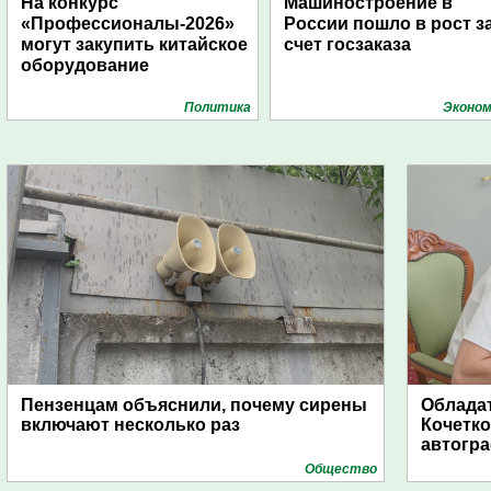
На конкурс
Машиностроение в
«Профессионалы-2026»
России пошло в рост з
могут закупить китайское
счет госзаказа
оборудование
Политика
Эконом
Пензенцам объяснили, почему сирены
Обладат
включают несколько раз
Кочетко
автогр
Общество