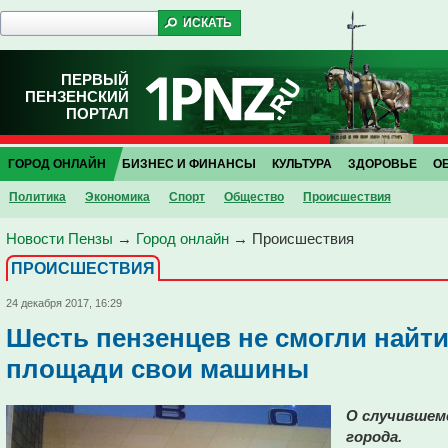
ПЕРВЫЙ
ПЕНЗЕНСКИЙ
ПОРТАЛ
ГОРОД ОНЛАЙН
БИЗНЕС И ФИНАНСЫ
КУЛЬТУРА
ЗДОРОВЬЕ
О
Политика
Экономика
Спорт
Общество
Проиcшествия
Новости Пензы
→
Город онлайн
→
Проиcшествия
ПРОИCШЕСТВИЯ
24 декабря 2017, 16:29
Шесть пензенцев не смогли найт
площади свои машины
О случившем
города.