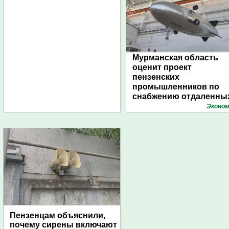
Мурманская область
оценит проект
пензенских
промышленников по
снабжению отдаленны
поселений с помощью
Эконом
дирижаблей
Пензенцам объяснили,
почему сирены включают