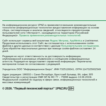
На информационном ресурсе 1PNZ.ru применяются внешние рекомендательные
технологии (информационные технологии предоставления информации на основе
сбора, систематизации и анализа сведений, относящихся к предпочтениям
пользователей сети «Интернет», находящихся на территории Российской
Федерации)».
Правила применения рекомендательных технологий
.
Сайт использует сервисы веб-аналитики
Яндекс Метрика
,
AppMetrica
и LiveInternet.
Продолжая использовать этот Сайт, вы соглашаетесь с использованием cookie-
файлов и других данных в соответствии с данным
Пользовательским соглашением
.
Срок обработки персональных данных при помощи cookie-файлов составляет 14
дней.
Редакция не несет ответственность за достоверность информации,
опубликованной в рекламных объявлениях и сообщениях информационных
агентств. Редакция не предоставляет справочной информации. Перепечатка
материалов только по согласованию с редакцией.
Учредитель ООО "Информационное Бюро". ИНН 7325128341, ОГРН 1147325002549
Адрес редакции:
198332
г. Санкт-Петербург,
Брестский бульвар, 8А, офис 305
Свидетельство о регистрации СМИ ЭЛ № ФС 77 – 75998 выдано 13.06.2019г.
Федеральной службой по надзору в сфере связи, информационных технологий и
массовых коммуникаций
© 2026.
"Первый пензенский портал" 1PNZ.RU
18+