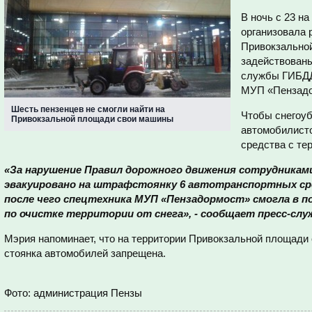
В ночь с 23 н
организовала 
Привокзальной
задействованы
службы ГИБДД,
МУП «Пензадо
Шесть пензенцев не смогли найти на
Чтобы снегоуб
Привокзальной площади свои машины
автомобилисто
средства с те
«За нарушение Правил дорожного движения сотрудниками
эвакуировано на штрафстоянку 6 автотранспортных ср
после чего спецтехника МУП «Пензадормост» смогла в 
по очистке территории от снега», - сообщает пресс-сл
Мэрия напоминает, что на территории Привокзальной площади с
стоянка автомобилей запрещена.
Фото
:
администрация Пензы