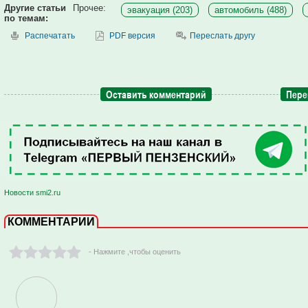
Другие статьи
Прочее:
эвакуация (203)
автомобиль (488)
по темам:
Распечатать
PDF версия
Переслать другу
Оставить комментарий
Пере
Новости smi2.ru
КОММЕНТАРИИ
- Нажмите ,чтобы оценить