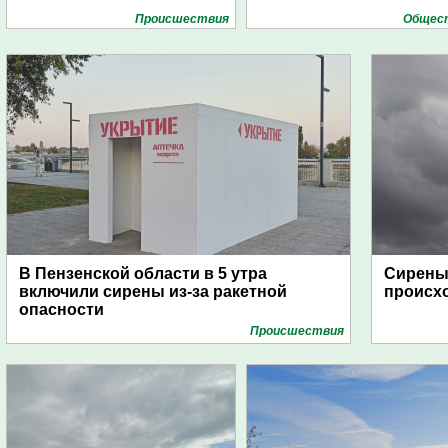
Проиcшествия
Общес
В Пензенской области в 5 утра
Сирены 
включили сирены из-за ракетной
происх
опасности
Проиcшествия