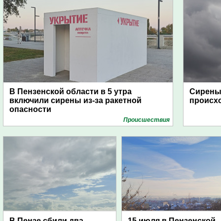
В Пензенской области в 5 утра
Сирены 
включили сирены из-за ракетной
происх
опасности
Проиcшествия
В Пензе сбили два
15 июля в Пензенской