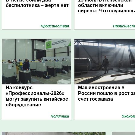
беспилотника – жертв нет
области включили
сирены. Что случилос
Проиcшествия
Проиcшест
На конкурс
Машиностроение в
«Профессионалы-2026»
России пошло в рост з
могут закупить китайское
счет госзаказа
оборудование
Политика
Эконом