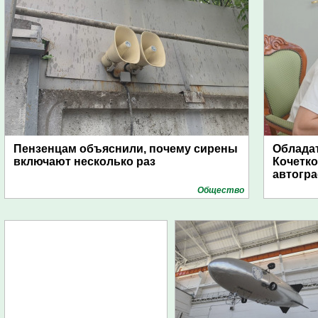
Пензенцам объяснили, почему сирены
Обладат
включают несколько раз
Кочетко
автогр
Общество