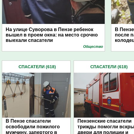
На улице Суворова в Пензе ребенок
В Пензе
вышел в проем окна: на место срочно
после 
выехали спасатели
колоде
Общество
СПАСАТЕЛИ (618)
СПАСАТЕЛИ (618)
В Пензе спасатели
Пензенские спасатели
освободили пожилого
трижды помогли вскр
мужчину, запертого в
двери для полиции и