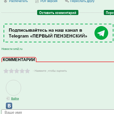
Распечатать
PDF версия
Переслать другу
Оставить комментарий
Пере
Новости smi2.ru
КОММЕНТАРИИ
- Нажмите ,чтобы оценить
Войти