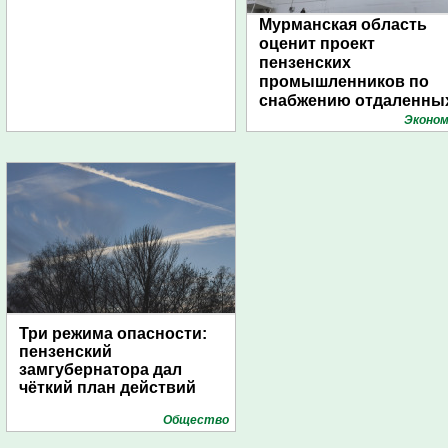
Мурманская область
оценит проект
пензенских
промышленников по
снабжению отдаленны
поселений с помощью
Эконом
дирижаблей
Три режима опасности:
пензенский
замгубернатора дал
чёткий план действий
Общество