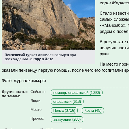
горы Морчека
Стало известн
самых сложны
-
«Мачомбо», 
рядом с посел
В результате 
получил части
руки.
Пензенский турист лишился пальцев при
восхождении на гору в Ялте
На место прои
оказали пензенцу первую помощь, после чего его госпитализи
Фото: журналкрым.рф
Другие статьи
Событие:
помощь спасателей (1090)
по темам:
Люди:
спасатели (618)
Место:
Пенза (3716)
Крым (45)
Прочее:
эвакуация (203)