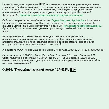
На информационном ресурсе 1PNZ.ru применяются внешние рекомендательные
технологии (информационные технологии предоставления информации на основе
сбора, систематизации и анализа сведений, относящихся к предпочтениям
пользователей сети «Интернет», находящихся на территории Российской
Федерации)».
Правила применения рекомендательных технологий
.
Сайт использует сервисы веб-аналитики
Яндекс Метрика
,
AppMetrica
и LiveInternet.
Продолжая использовать этот Сайт, вы соглашаетесь с использованием cookie-
файлов и других данных в соответствии с данным
Пользовательским соглашением
.
Срок обработки персональных данных при помощи cookie-файлов составляет 14
дней.
Редакция не несет ответственность за достоверность информации,
опубликованной в рекламных объявлениях и сообщениях информационных
агентств. Редакция не предоставляет справочной информации. Перепечатка
материалов только по согласованию с редакцией.
Учредитель ООО "Информационное Бюро". ИНН 7325128341, ОГРН 1147325002549
Адрес редакции:
198332
г. Санкт-Петербург,
Брестский бульвар, 8А, офис 305
Свидетельство о регистрации СМИ ЭЛ № ФС 77 – 75998 выдано 13.06.2019г.
Федеральной службой по надзору в сфере связи, информационных технологий и
массовых коммуникаций
© 2026.
"Первый пензенский портал" 1PNZ.RU
18+