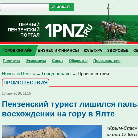
ПЕРВЫЙ
ПЕНЗЕНСКИЙ
ПОРТАЛ
ГОРОД ОНЛАЙН
БИЗНЕС И ФИНАНСЫ
КУЛЬТУРА
ЗДОРОВЬЕ
О
Политика
Экономика
Спорт
Общество
Проиcшествия
Новости Пензы
→
Город онлайн
→
Проиcшествия
ПРОИCШЕСТВИЯ
13 мая 2016, 11:15
Пензенский турист лишился паль
восхождении на гору в Ялте
«Крым-Спас» 
около 17:55 