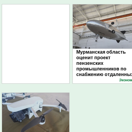
Мурманская область
оценит проект
пензенских
промышленников по
снабжению отдаленны
поселений с помощью
Эконом
дирижаблей