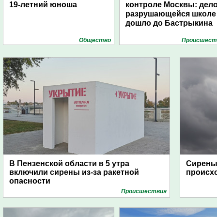
19-летний юноша
контроле Москвы: дело
разрушающейся школе
дошло до Бастрыкина
Общество
Проиcшест
В Пензенской области в 5 утра
Сирены 
включили сирены из-за ракетной
происх
опасности
Проиcшествия