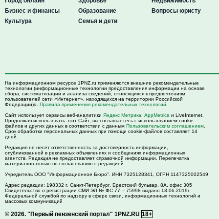
Город онлайн
Здоровье
Недвижимость
Бизнес и финансы
Образование
Вопросы юристу
Культура
Семья и дети
На информационном ресурсе 1PNZ.ru применяются внешние рекомендательные
технологии (информационные технологии предоставления информации на основе
сбора, систематизации и анализа сведений, относящихся к предпочтениям
пользователей сети «Интернет», находящихся на территории Российской
Федерации)».
Правила применения рекомендательных технологий
.
Сайт использует сервисы веб-аналитики
Яндекс Метрика
,
AppMetrica
и LiveInternet.
Продолжая использовать этот Сайт, вы соглашаетесь с использованием cookie-
файлов и других данных в соответствии с данным
Пользовательским соглашением
.
Срок обработки персональных данных при помощи cookie-файлов составляет 14
дней.
Редакция не несет ответственность за достоверность информации,
опубликованной в рекламных объявлениях и сообщениях информационных
агентств. Редакция не предоставляет справочной информации. Перепечатка
материалов только по согласованию с редакцией.
Учредитель ООО "Информационное Бюро". ИНН 7325128341, ОГРН 1147325002549
Адрес редакции:
198332
г. Санкт-Петербург,
Брестский бульвар, 8А, офис 305
Свидетельство о регистрации СМИ ЭЛ № ФС 77 – 75998 выдано 13.06.2019г.
Федеральной службой по надзору в сфере связи, информационных технологий и
массовых коммуникаций
© 2026.
"Первый пензенский портал" 1PNZ.RU
18+