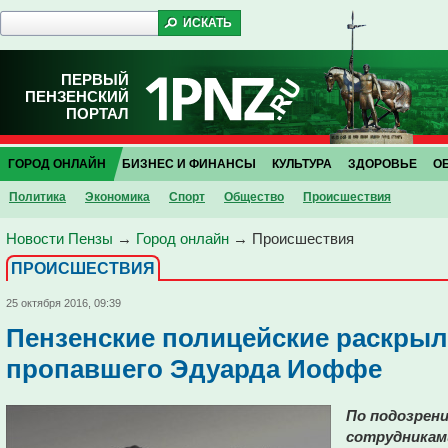
ПЕРВЫЙ
ПЕНЗЕНСКИЙ
ПОРТАЛ
ГОРОД ОНЛАЙН
БИЗНЕС И ФИНАНСЫ
КУЛЬТУРА
ЗДОРОВЬЕ
О
Политика
Экономика
Спорт
Общество
Проиcшествия
Новости Пензы
→
Город онлайн
→
Проиcшествия
ПРОИCШЕСТВИЯ
25 октября 2016, 09:39
Пензенские полицейские раскрыл
пропавшего Эдуарда Иоффе
По подозрен
сотрудникам