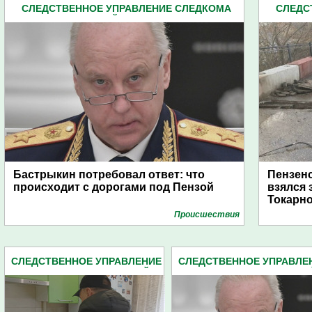
СЛЕДСТВЕННОЕ УПРАВЛЕНИЕ СЛЕДКОМА
СЛЕДС
ПЕНЗЕНСКОЙ ОБЛАСТИ (2162)
П
Бастрыкин потребовал ответ: что
Пензенс
происходит с дорогами под Пензой
взялся 
Токарн
Проиcшествия
СЛЕДСТВЕННОЕ УПРАВЛЕНИЕ
СЛЕДСТВЕННОЕ УПРАВЛЕ
СЛЕДКОМА ПЕНЗЕНСКОЙ
СЛЕДКОМА ПЕНЗЕНСКО
ОБЛАСТИ (2162)
ОБЛАСТИ (2162)