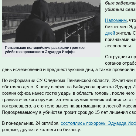
был задержан
убитым связ
Напомним
, чт
бизнесмен Эд
дней
житель
С
признаками на
лесополосы.
Пензенские полицейские раскрыли громкое
убийство пропавшего Эдуарда Иоффе
Сотрудники п
органов
отраб
день исчезновения и предшествующие дни, а также проверили с
П
о информации СУ Следкома Пензенской области, 29-летний п
обстояло дело. К нему в офис на Байдукова приехал Эдуард 
хозяин офиса нанес гостю удары в область головы, после чего
травматического оружия. Затем злоумышленник избавился от 
потерпевшего, а его тело вывез на автомашине в лесной масси
Подозреваемому в убийстве грозит срок до 15 лет лишения св
В понедельник, 24 октября,
состоялись похороны Эдуарда Ио
родные, друзья и коллеги по бизнесу.