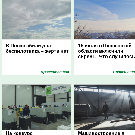
В Пензе сбили два
15 июля в Пензенской
беспилотника – жертв нет
области включили
сирены. Что случилос
Проиcшествия
Проиcшест
На конкурс
Машиностроение в