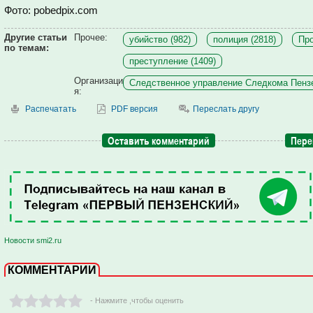
Фото: pobedpix.com
Другие статьи
Прочее:
убийство (982)
полиция (2818)
Про
по темам:
преступление (1409)
Организаци
Следственное управление Следкома Пензе
я:
Распечатать
PDF версия
Переслать другу
Оставить комментарий
Пере
Новости smi2.ru
КОММЕНТАРИИ
- Нажмите ,чтобы оценить