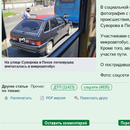
В социальной 
фотография с 
происшествия,
Суворова в Пе
Участниками с
микроавтобус
Кроме того, а
участке пути.
На улице Суворова в Пензе легковушка
О пострадавш
впечаталась в микроавтобус
Фото: соцсети
Другие статьи
Прочее:
ДТП (11423)
соцсети (4835)
по темам:
Распечатать
PDF версия
Переслать другу
Оставить комментарий
Пере