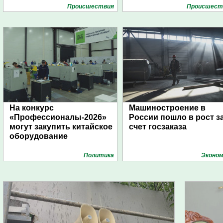
Проиcшествия
Проиcшест
На конкурс
Машиностроение в
«Профессионалы-2026»
России пошло в рост з
могут закупить китайское
счет госзаказа
оборудование
Политика
Эконом