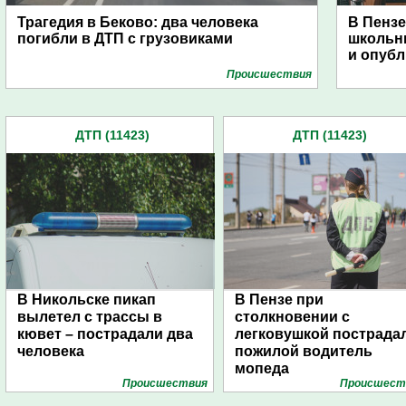
Трагедия в Беково: два человека
В Пензе
погибли в ДТП с грузовиками
школьни
и опубл
Проиcшествия
ДТП (11423)
ДТП (11423)
В Никольске пикап
В Пензе при
вылетел с трассы в
столкновении с
кювет – пострадали два
легковушкой пострада
человека
пожилой водитель
мопеда
Проиcшествия
Проиcшест