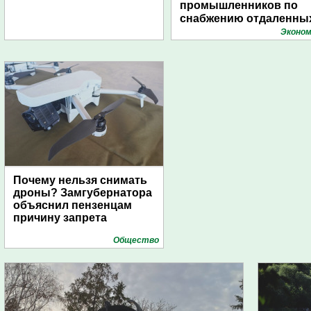
промышленников по
снабжению отдаленны
поселений с помощью
Эконом
дирижаблей
Почему нельзя снимать
дроны? Замгубернатора
объяснил пензенцам
причину запрета
Общество