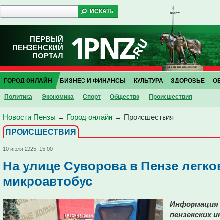
ПЕРВЫЙ
ПЕНЗЕНСКИЙ
ПОРТАЛ
ГОРОД ОНЛАЙН
БИЗНЕС И ФИНАНСЫ
КУЛЬТУРА
ЗДОРОВЬЕ
О
Политика
Экономика
Спорт
Общество
Проиcшествия
Новости Пензы
→
Город онлайн
→
Проиcшествия
ПРОИCШЕСТВИЯ
10 июля 2025, 15:00
На улице Суворова в Пензе легко
микроавтобус
Информация 
пензенских и