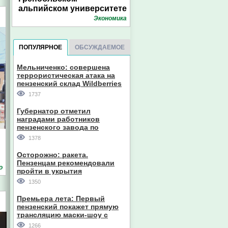
альпийском университете
Экономика
ПОПУЛЯРНОЕ
ОБСУЖДАЕМОЕ
Мельниченко: совершена
террористическая атака на
пензенский склад Wildberries
1737
Губернатор отметил
наградами работников
пензенского завода по
производству станков
1378
Осторожно: ракета.
Пензенцам рекомендовали
о
пройти в укрытия
1350
Премьера лета: Первый
пензенский покажет прямую
трансляцию маски-шоу с
участием компании из Южной
1266