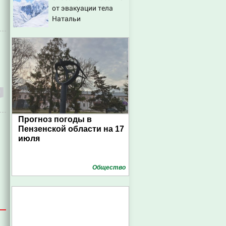
от эвакуации тела
Исаковой
Натальи
Наговицыной с
семитысячника
Прогноз погоды в
Пензенской области на 17
июля
Общество