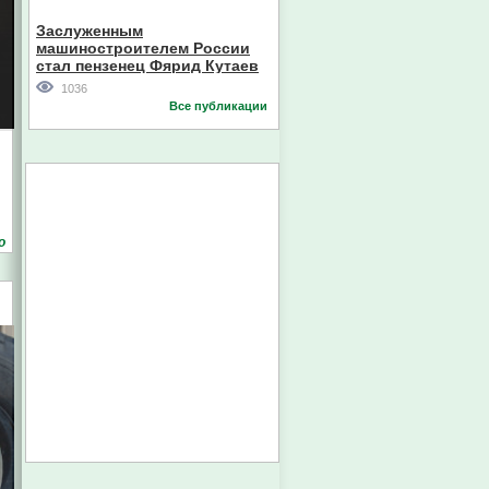
Кореи
Заслуженным
машиностроителем России
стал пензенец Фярид Кутаев
1036
Все публикации
о