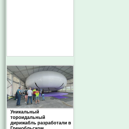
Уникальный
тороидальный
дирижабль разработали в
Гренобльском