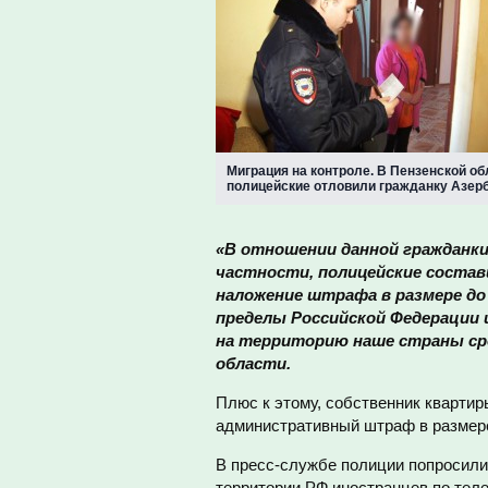
Миграция на контроле. В Пензенской об
полицейские отловили гражданку Азер
«В отношении данной гражданк
частности, полицейские соста
наложение штрафа в размере до
пределы Российской Федерации 
на территорию наше страны сро
области.
Плюс к этому, собственник квартир
административный штраф в размере
В пресс-службе полиции попросили
территории РФ иностранцев по теле