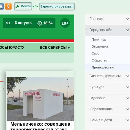
или
Войти
Зарегистрироваться
Главная
чт
, 6 августа
18+
18
:
54
Город онлайн
Политика
Экономика
ОСЫ ЮРИСТУ
ВСЕ СЕРВИСЫ
Спорт
Общество
Проиcшествия
Бизнес и финансы
Культура
0
Здоровье
Образование
Семья и дети
Мельниченко: совершена
террористическая атака