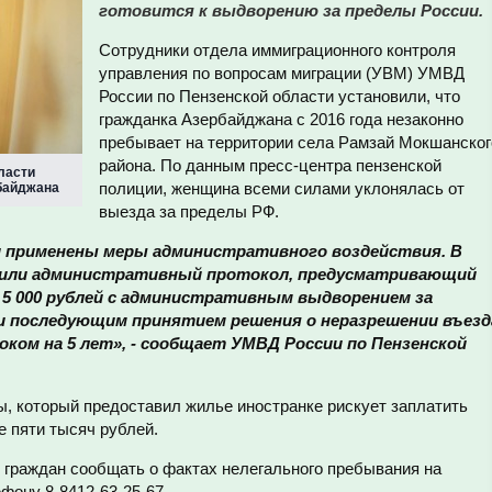
готовится к выдворению за пределы России.
Сотрудники отдела иммиграционного контроля
управления по вопросам миграции (УВМ) УМВД
России по Пензенской области установили, что
гражданка Азербайджана с 2016 года незаконно
пребывает на территории села Рамзай Мокшанског
района. По данным пресс-центра пензенской
ласти
полиции, женщина всеми силами уклонялась от
байджана
выезда за пределы РФ.
и применены меры административного воздействия. В
вили административный протокол, предусматривающий
 5 000 рублей с административным выдворением за
и последующим принятием решения о неразрешении въезд
ком на 5 лет», - сообщает УМВД России по Пензенской
ы, который предоставил жилье иностранке рискует заплатить
 пяти тысяч рублей.
 граждан сообщать о фактах нелегального пребывания на
фону 8-8412-63-25-67.