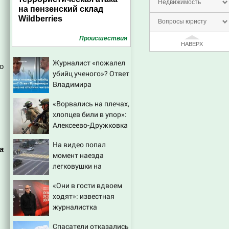
Недвижимость
на пензенский склад
Wildberries
Вопросы юристу
Проиcшествия
НАВЕРХ
Журналист «пожалел
о
убийц ученого»? Ответ
Владимира
Ворсобина на отклики
«Ворвались на плечах,
читателей
хлопцев били в упор»:
Алексеево-Дружковка
стала могильником
На видео попал
для «птах Мадьяра»
а
момент наезда
легковушки на
пешеходов, где
«Они в гости вдвоем
пострадали минимум
ходят»: известная
восемь человек
журналистка
06/08/2026 – Новости
подтвердила роман
Спасатели отказались
Бондарчука и