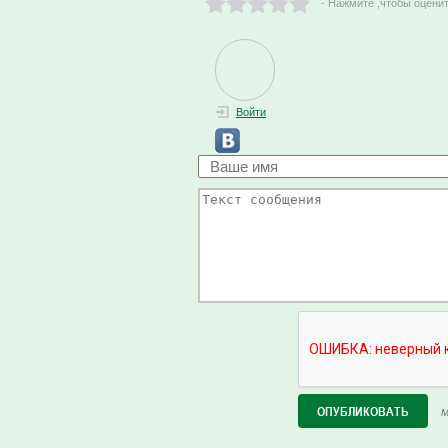
- Нажмите ,чтобы оцени
Войти
М