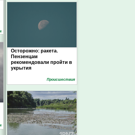
я
Осторожно: ракета.
Пензенцам
рекомендовали пройти в
укрытия
Проиcшествия
я