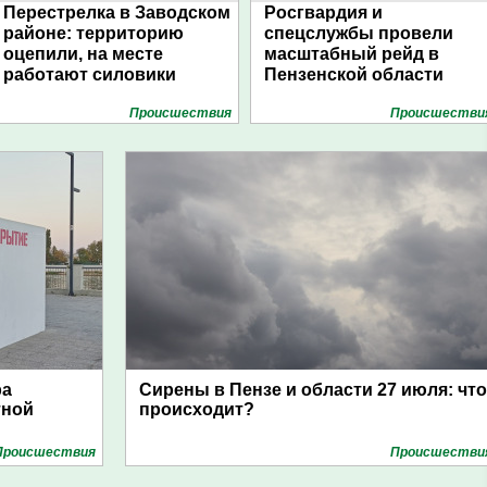
Перестрелка в Заводском
Росгвардия и
районе: территорию
спецслужбы провели
оцепили, на месте
масштабный рейд в
работают силовики
Пензенской области
Проиcшествия
Проиcшестви
ра
Сирены в Пензе и области 27 июля: что
тной
происходит?
Проиcшествия
Проиcшестви