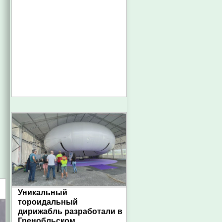
Уникальный
тороидальный
дирижабль разработали в
Гренобльском