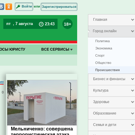
или
Войти
Зарегистрироваться
Главная
пт
, 7 августа
18+
23
:
43
Город онлайн
Политика
Экономика
ОСЫ ЮРИСТУ
ВСЕ СЕРВИСЫ
Спорт
Общество
Проиcшествия
Бизнес и финансы
тин
Культура
0
Здоровье
Образование
Семья и дети
Мельниченко: совершена
террористическая атака