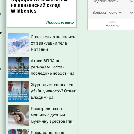
Недвижимость
на пензенский склад
Wildberries
Вопросы юристу
о
Проиcшествия
НАВЕРХ
и,
Спасатели отказались
от эвакуации тела
Натальи
Наговицыной с
Атаки БПЛА по
семитысячника
регионам России,
л
последние новости на
7 августа 2026:
Журналист «пожалел
последствия, атаки на
убийц ученого»? Ответ
склады Wildberries,
Владимира
состояние
Ворсобина на отклики
пострадавших
Расстрелявшего
читателей
машину с детьми
мужчину арестовали
решением суда
Росздравнадзор