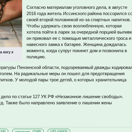
Согласно материалам уголовного дела, в августе
2016 года житель Иссинского района поссорился с
своей второй половинкой из-за спиртных напитков.
Чтобы удержать свою возлюбленную, которая
хотела пойти в ларек за очередной порцией выпивк
он приковал ее с помощью металлического троса и
навесного замка к батарее. Женщина дождалась
момента, когда супруг покинет дом и позвонила в
а ногу к
полицию.
уратуры Пензенской области, подозреваемый дважды кодирова
голем. На радикальные меры он пошел
для предотвращения
итков. У молодой пары трое детей, о которых хранительница
 дело п
о статье 127 УК РФ «Незаконное лишение свободы».
д. Также было направлено заявление о лишении жены
18)
алкоголь (748)
ЧП (1692)