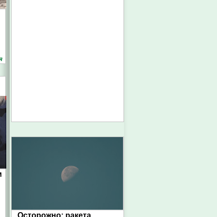
я
м
Осторожно: ракета.