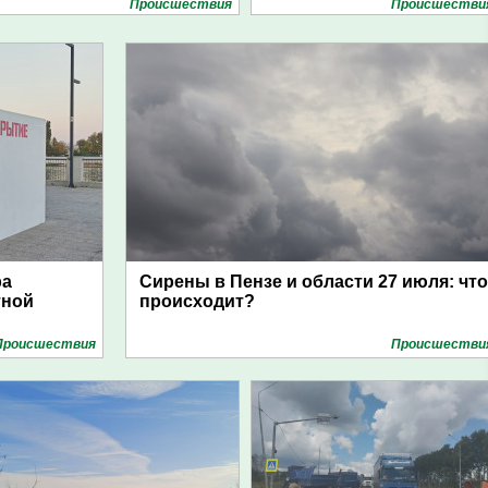
Проиcшествия
Проиcшестви
ра
Сирены в Пензе и области 27 июля: что
тной
происходит?
Проиcшествия
Проиcшестви