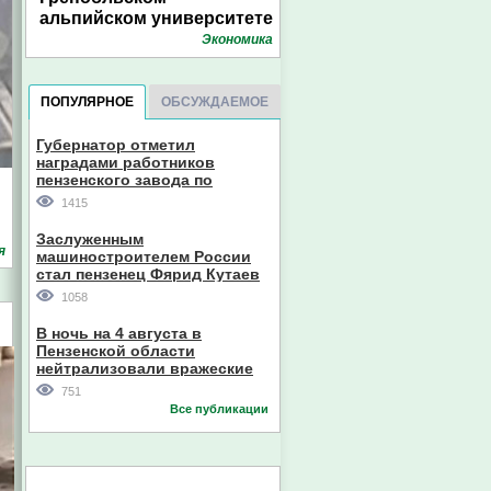
альпийском университете
Экономика
ПОПУЛЯРНОЕ
ОБСУЖДАЕМОЕ
Губернатор отметил
наградами работников
пензенского завода по
производству станков
1415
Заслуженным
я
машиностроителем России
стал пензенец Фярид Кутаев
1058
В ночь на 4 августа в
Пензенской области
нейтрализовали вражеские
дроны
751
Все публикации