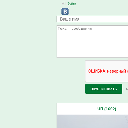
Войти
М
ЧП (1692)