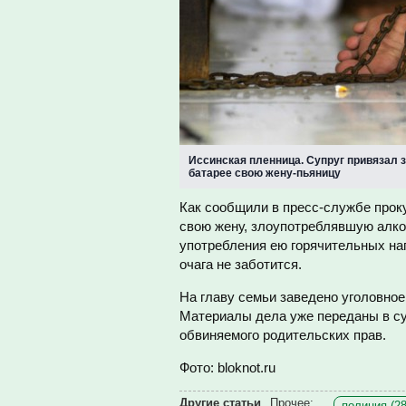
Иссинская пленница. Супруг привязал з
батарее свою жену-пьяницу
Как сообщили в пресс-службе прок
свою жену, злоупотреблявшую алко
употребления ею горячительных нап
очага не заботится.
На главу семьи заведено уголовное
Материалы дела уже переданы в су
обвиняемого родительских прав.
Фото: bloknot.ru
Другие статьи
Прочее:
полиция (28