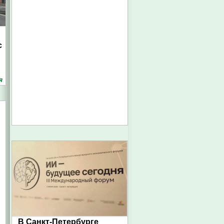
с
я
В Санкт-Петербурге