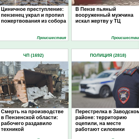
Циничное преступление:
В Пензе пьяный
пензенец украл и пропил
вооруженный мужчина
пожертвования из собора
искал жертву у ТЦ
Проиcшествия
Проиcшестви
ЧП (1692)
ПОЛИЦИЯ (2818)
Смерть на производстве
Перестрелка в Заводско
в Пензенской области:
районе: территорию
рабочего раздавило
оцепили, на месте
техникой
работают силовики