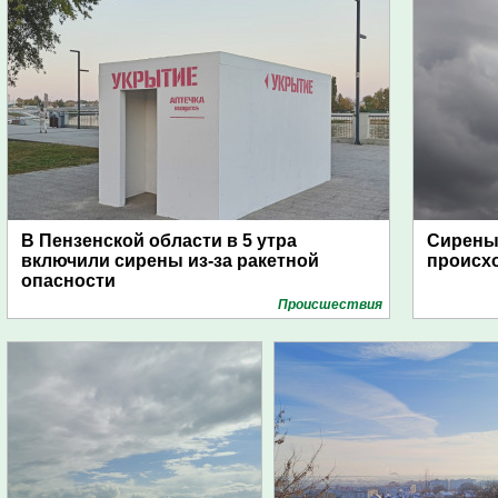
В Пензенской области в 5 утра
Сирены 
включили сирены из-за ракетной
происх
опасности
Проиcшествия