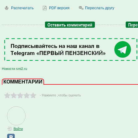
Распечатать
PDF версия
Переслать другу
Оставить комментарий
Пере
Новости smi2.ru
КОММЕНТАРИИ
- Нажмите ,чтобы оценить
Войти