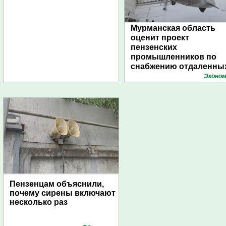
Мурманская область
оценит проект
пензенских
промышленников по
снабжению отдаленны
поселений с помощью
Эконом
дирижаблей
Пензенцам объяснили,
почему сирены включают
несколько раз