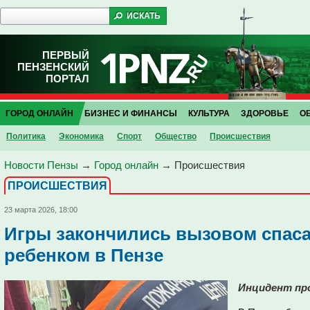
ПЕРВЫЙ
ПЕНЗЕНСКИЙ
ПОРТАЛ
ГОРОД ОНЛАЙН
БИЗНЕС И ФИНАНСЫ
КУЛЬТУРА
ЗДОРОВЬЕ
О
Политика
Экономика
Спорт
Общество
Проиcшествия
Новости Пензы
→
Город онлайн
→
Проиcшествия
ПРОИCШЕСТВИЯ
23 марта 2026, 18:00
Игры закончились вызовом спаса
ребенком в Пензе
Инцидент про