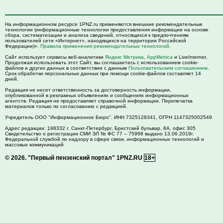
На информационном ресурсе 1PNZ.ru применяются внешние рекомендательные
технологии (информационные технологии предоставления информации на основе
сбора, систематизации и анализа сведений, относящихся к предпочтениям
пользователей сети «Интернет», находящихся на территории Российской
Федерации)».
Правила применения рекомендательных технологий
.
Сайт использует сервисы веб-аналитики
Яндекс Метрика
,
AppMetrica
и LiveInternet.
Продолжая использовать этот Сайт, вы соглашаетесь с использованием cookie-
файлов и других данных в соответствии с данным
Пользовательским соглашением
.
Срок обработки персональных данных при помощи cookie-файлов составляет 14
дней.
Редакция не несет ответственность за достоверность информации,
опубликованной в рекламных объявлениях и сообщениях информационных
агентств. Редакция не предоставляет справочной информации. Перепечатка
материалов только по согласованию с редакцией.
Учредитель ООО "Информационное Бюро". ИНН 7325128341, ОГРН 1147325002549
Адрес редакции:
198332
г. Санкт-Петербург,
Брестский бульвар, 8А, офис 305
Свидетельство о регистрации СМИ ЭЛ № ФС 77 – 75998 выдано 13.06.2019г.
Федеральной службой по надзору в сфере связи, информационных технологий и
массовых коммуникаций
© 2026.
"Первый пензенский портал" 1PNZ.RU
18+