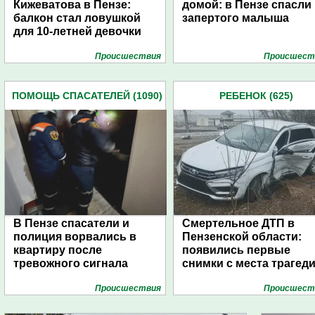
Кижеватова в Пензе:
домой: в Пензе спасли
балкон стал ловушкой
запертого малыша
для 10-летней девочки
Проиcшествия
Проиcшест
ПОМОЩЬ СПАСАТЕЛЕЙ (1090)
РЕБЕНОК (625)
В Пензе спасатели и
Смертельное ДТП в
полиция ворвались в
Пензенской области:
квартиру после
появились первые
тревожного сигнала
снимки с места трагед
Проиcшествия
Проиcшест