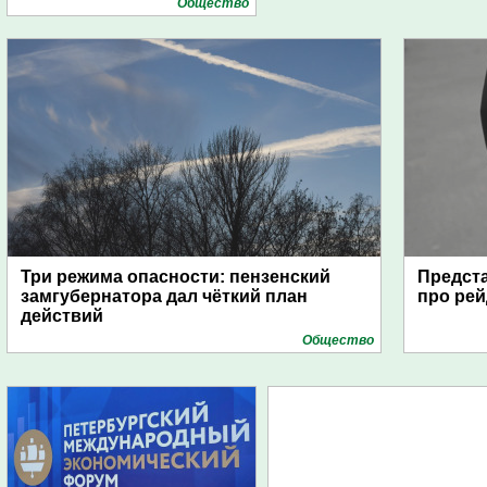
Общество
Три режима опасности: пензенский
Предста
замгубернатора дал чёткий план
про рей
действий
Общество