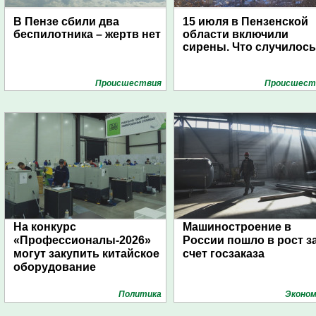
В Пензе сбили два
15 июля в Пензенской
беспилотника – жертв нет
области включили
сирены. Что случилос
Проиcшествия
Проиcшест
На конкурс
Машиностроение в
«Профессионалы-2026»
России пошло в рост з
могут закупить китайское
счет госзаказа
оборудование
Политика
Эконом