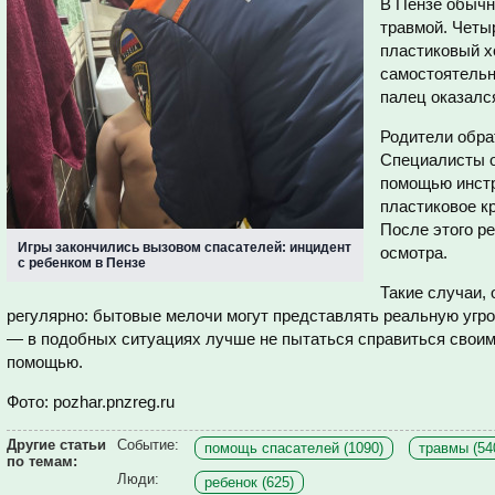
В Пензе обычн
травмой. Четы
пластиковый хо
самостоятельн
палец оказалс
Родители обра
Специалисты о
помощью инстр
пластиковое к
После этого р
Игры закончились вызовом спасателей: инцидент
осмотра.
с ребенком в Пензе
Такие случаи,
регулярно: бытовые мелочи могут представлять реальную угр
— в подобных ситуациях лучше не пытаться справиться своим
помощью.
Фото: pozhar.pnzreg.ru
Другие статьи
Событие:
помощь спасателей (1090)
травмы (54
по темам:
Люди:
ребенок (625)