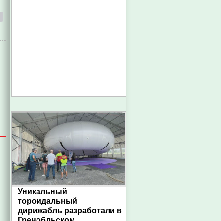
Уникальный
тороидальный
дирижабль разработали в
Гренобльском