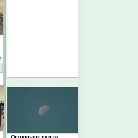
о
Осторожно: ракета.