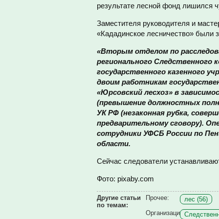
результате лесной фонд лишился чу
Заместителя руководителя и масте
«Кададинское лесничество» были з
«Вторым отделом по расследов
регионального Следственного 
государственного казенного уч
двоим работникам государстве
«Юрсовский лесхоз» в зависимост
(превышение должностных полном
УК РФ (незаконная рубка, соверш
предварительному сговору). О
сотрудники УФСБ России по Пенз
области.
Сейчас следователи устанавливаю
Фото: pixaby.com
Другие статьи
Прочее:
лес (56)
по темам:
Организаци
Следственн