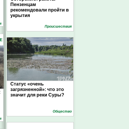
Пензенцам
рекомендовали пройти в
укрытия
я
Проиcшествия
Е
Статус «очень
загрязненной»: что это
:
значит для реки Суры?
Общество
я