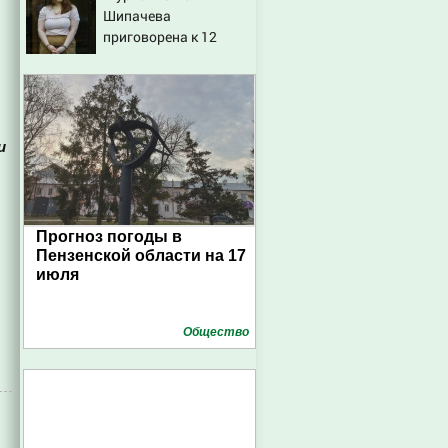
Шипачева
приговорена к 12
годам колонии за
госизмену
и
Прогноз погоды в
Пензенской области на 17
июля
Общество