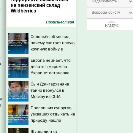
Недвижимость
на пензенский склад
ь
Wildberries
Вопросы юристу
Проиcшествия
НАВЕРХ
Соловьёв объяснил,
почему считает новую
крупную войну в
Европе неизбежной
х
Европа не знает, что
а
делать с миром на
Украине: остановка
боев грозит для нее
Сын Джигарханяна
хаосом
тайно вернулся в
Москву из США
ым
я
Пропавших супругов,
уехавших отдыхать на
природу, нашли
мертвыми на заднем
Журналистка
сиденье автомобиля