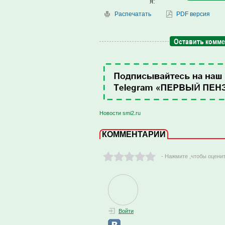
я:
Распечатать
PDF версия
Оставить комм
Новости smi2.ru
КОММЕНТАРИИ
- Нажмите ,чтобы оцени
Войти