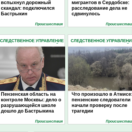
вспыхнул дорожный
мигрантов в Сердобске:
скандал: подключился
расследование дела не
Бастрыкин
сдвинулось
Проиcшествия
Проиcшестви
СЛЕДСТВЕННОЕ УПРАВЛЕНИЕ
СЛЕДСТВЕННОЕ УПРАВЛЕНИ
СЛЕДКОМА ПЕНЗЕНСКОЙ
СЛЕДКОМА ПЕНЗЕНСКОЙ
ОБЛАСТИ (2162)
ОБЛАСТИ (2162)
Пензенская область на
Что произошло в Атмисе
контроле Москвы: дело о
пензенские следователи
разрушающейся школе
начали проверку после
дошло до Бастрыкина
трагедии
Проиcшествия
Проиcшестви