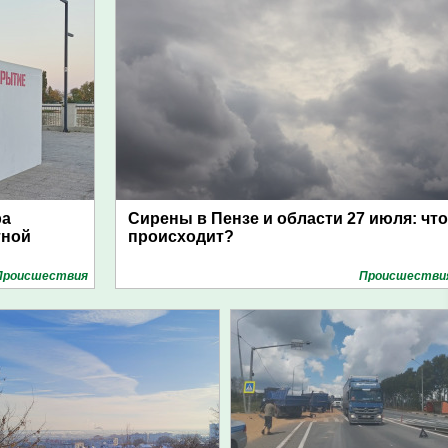
ра
Сирены в Пензе и области 27 июля: что
тной
происходит?
Проиcшествия
Проиcшестви