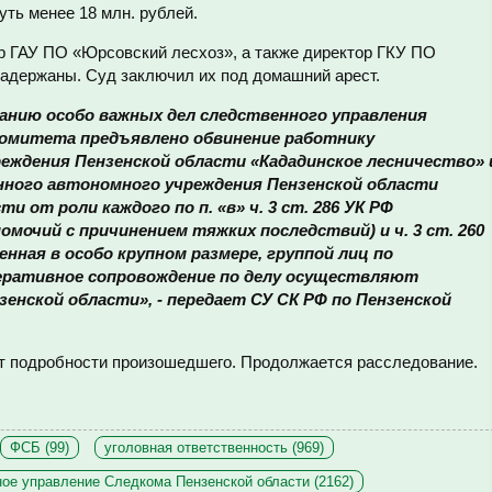
ть менее 18 млн. рублей.
р ГАУ ПО «Юрсовский лесхоз», а также директор ГКУ ПО
адержаны. Суд заключил их под домашний арест.
анию особо важных дел следственного управления
комитета предъявлено обвинение работнику
реждения Пензенской области «Кададинское лесничество» 
нного автономного учреждения Пензенской области
и от роли каждого по п. «в» ч. 3 ст. 286 УК РФ
очий с причинением тяжких последствий) и ч. 3 ст. 260
енная в особо крупном размере, группой лиц по
перативное сопровождение по делу осуществляют
енской области», - передает СУ СК РФ по Пензенской
т подробности произошедшего. Продолжается расследование.
ФСБ (99)
уголовная ответственность (969)
ое управление Следкома Пензенской области (2162)