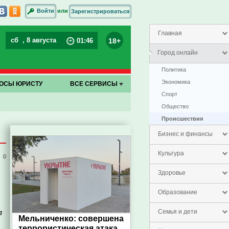
или
Войти
Зарегистрироваться
Главная
сб
, 8 августа
18+
01
:
46
Город онлайн
Политика
Экономика
ОСЫ ЮРИСТУ
ВСЕ СЕРВИСЫ
Спорт
Общество
Проиcшествия
Бизнес и финансы
Культура
0
Здоровье
Образование
л
Семья и дети
Мельниченко: совершена
террористическая атака