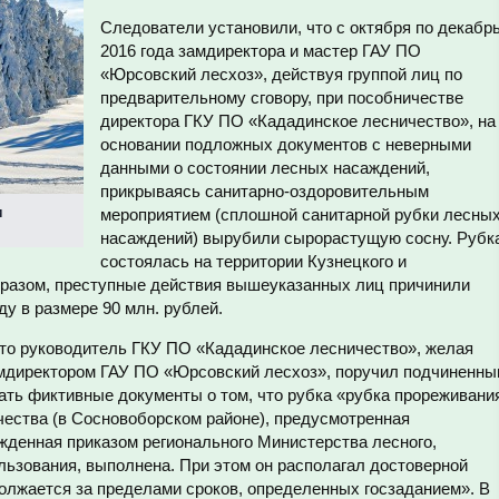
Следователи установили, что с октября по декабр
2016 года замдиректора и мастер ГАУ ПО
«Юрсовский лесхоз», действуя группой лиц по
предварительному сговору, при пособничестве
директора ГКУ ПО «Кададинское лесничество», на
основании подложных документов с неверными
данными о состоянии лесных насаждений,
прикрываясь санитарно-оздоровительным
и
мероприятием (сплошной санитарной рубки лесны
насаждений) вырубили сырорастущую сосну. Рубк
состоялась на территории Кузнецкого и
бразом, преступные действия вышеуказанных лиц причинили
 в размере 90 млн. рублей.
то руководитель ГКУ ПО «Кададинское лесничество», желая
амдиректором ГАУ ПО «Юрсовский лесхоз», поручил подчиненн
ать фиктивные документы о том, что рубка «рубка прореживани
чества (в Сосновоборском районе), предусмотренная
жденная приказом регионального Министерства лесного,
льзования, выполнена. При этом он располагал достоверной
должается за пределами сроков, определенных госзаданием». В