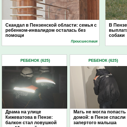
Скандал в Пензенской области: семья с
В Пензе
ребенком-инвалидом осталась без
выплат
помощи
собаки
Проиcшествия
РЕБЕНОК (625)
РЕБЕНОК (625)
Драма на улице
Мать не могла попасть
Кижеватова в Пензе:
домой: в Пензе спасли
балкон стал ловушкой
запертого малыша