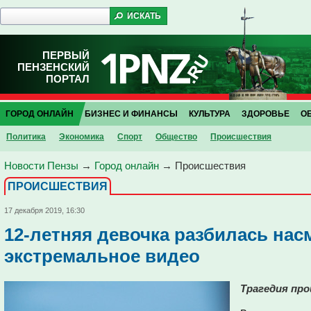
ПЕРВЫЙ
ПЕНЗЕНСКИЙ
ПОРТАЛ
ГОРОД ОНЛАЙН
БИЗНЕС И ФИНАНСЫ
КУЛЬТУРА
ЗДОРОВЬЕ
О
Политика
Экономика
Спорт
Общество
Проиcшествия
Новости Пензы
→
Город онлайн
→
Проиcшествия
ПРОИCШЕСТВИЯ
17 декабря 2019, 16:30
12-летняя девочка разбилась нас
экстремальное видео
Трагедия про