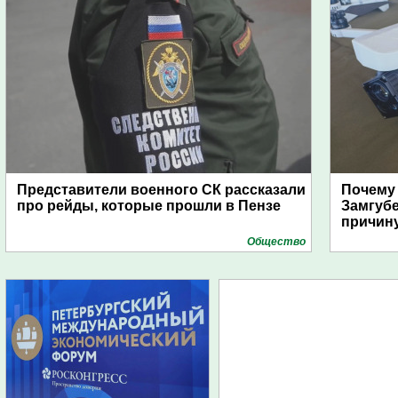
Представители военного СК рассказали
Почему
про рейды, которые прошли в Пензе
Замгуб
причину
Общество