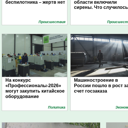
беспилотника – жертв нет
области включили
сирены. Что случилос
Проиcшествия
Проиcшест
На конкурс
Машиностроение в
«Профессионалы-2026»
России пошло в рост з
могут закупить китайское
счет госзаказа
оборудование
Политика
Эконом