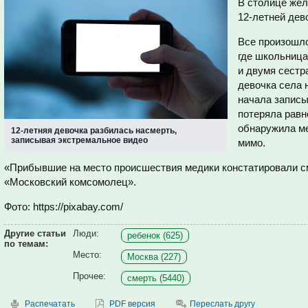
В столице жел
12-летней дев
Все произошло
где школьница
и двумя сестр
девочка села н
начала записы
потеряла равн
обнаружила м
12-летняя девочка разбилась насмерть,
записывая экстремальное видео
мимо.
«Прибывшие на место происшествия медики констатировали см
«Московский комсомолец».
Фото: https://pixabay.com/
Другие статьи
Люди:
ребенок (625)
по темам:
Место:
Москва (227)
Прочее:
смерть (5440)
Распечатать
PDF версия
Переслать другу