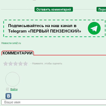
Оставить комментарий
Пере
Новости smi2.ru
КОММЕНТАРИИ
- Нажмите ,чтобы оценить
Войти