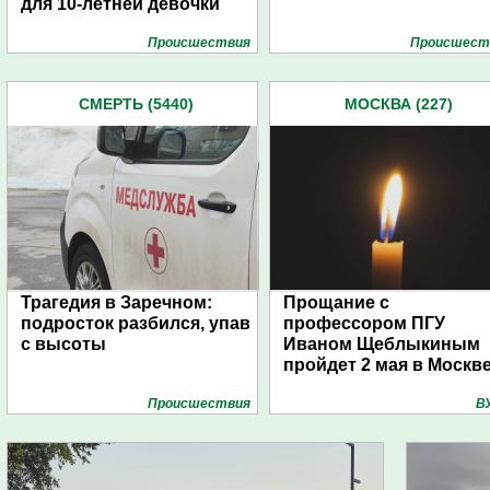
для 10-летней девочки
Проиcшествия
Проиcшест
СМЕРТЬ (5440)
МОСКВА (227)
Трагедия в Заречном:
Прощание с
подросток разбился, упав
профессором ПГУ
с высоты
Иваном Щеблыкиным
пройдет 2 мая в Москв
Проиcшествия
В