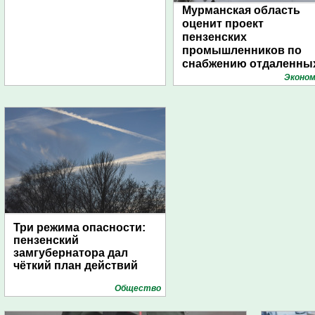
Мурманская область
оценит проект
пензенских
промышленников по
снабжению отдаленны
поселений с помощью
Эконом
дирижаблей
Три режима опасности:
пензенский
замгубернатора дал
чёткий план действий
Общество