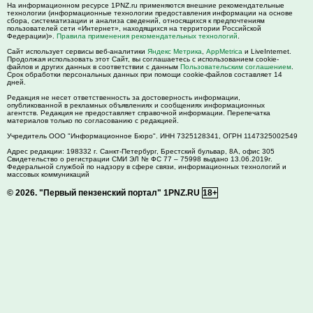
На информационном ресурсе 1PNZ.ru применяются внешние рекомендательные
технологии (информационные технологии предоставления информации на основе
сбора, систематизации и анализа сведений, относящихся к предпочтениям
пользователей сети «Интернет», находящихся на территории Российской
Федерации)».
Правила применения рекомендательных технологий
.
Сайт использует сервисы веб-аналитики
Яндекс Метрика
,
AppMetrica
и LiveInternet.
Продолжая использовать этот Сайт, вы соглашаетесь с использованием cookie-
файлов и других данных в соответствии с данным
Пользовательским соглашением
.
Срок обработки персональных данных при помощи cookie-файлов составляет 14
дней.
Редакция не несет ответственность за достоверность информации,
опубликованной в рекламных объявлениях и сообщениях информационных
агентств. Редакция не предоставляет справочной информации. Перепечатка
материалов только по согласованию с редакцией.
Учредитель ООО "Информационное Бюро". ИНН 7325128341, ОГРН 1147325002549
Адрес редакции:
198332
г. Санкт-Петербург,
Брестский бульвар, 8А, офис 305
Свидетельство о регистрации СМИ ЭЛ № ФС 77 – 75998 выдано 13.06.2019г.
Федеральной службой по надзору в сфере связи, информационных технологий и
массовых коммуникаций
© 2026.
"Первый пензенский портал" 1PNZ.RU
18+