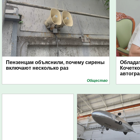
Пензенцам объяснили, почему сирены
Обладат
включают несколько раз
Кочетко
автогр
Общество