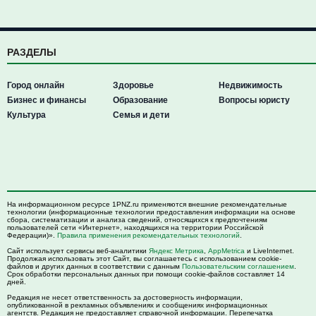
РАЗДЕЛЫ
Город онлайн
Здоровье
Недвижимость
Бизнес и финансы
Образование
Вопросы юристу
Культура
Семья и дети
На информационном ресурсе 1PNZ.ru применяются внешние рекомендательные
технологии (информационные технологии предоставления информации на основе
сбора, систематизации и анализа сведений, относящихся к предпочтениям
пользователей сети «Интернет», находящихся на территории Российской
Федерации)».
Правила применения рекомендательных технологий
.
Сайт использует сервисы веб-аналитики
Яндекс Метрика
,
AppMetrica
и LiveInternet.
Продолжая использовать этот Сайт, вы соглашаетесь с использованием cookie-
файлов и других данных в соответствии с данным
Пользовательским соглашением
.
Срок обработки персональных данных при помощи cookie-файлов составляет 14
дней.
Редакция не несет ответственность за достоверность информации,
опубликованной в рекламных объявлениях и сообщениях информационных
агентств. Редакция не предоставляет справочной информации. Перепечатка