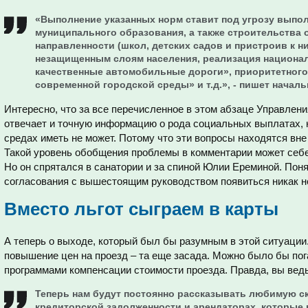
«Выполнение указанных норм ставит под угрозу выпо
муниципального образования, а также строительства
направленности (школ, детских садов и пристроив к 
незащищенным слоям населения, реализация национал
качественные автомобильные дороги», приоритетног
современной городской среды» и т.д.», - пишет началь
Интересно, что за все перечисленное в этом абзаце Управлени
отвечает и точную информацию о рода социальных выплатах, 
средах иметь не может. Потому что эти вопросы находятся вн
Такой уровень обобщения проблемы в комментарии может себе
Но он спрятался в санатории и за спиной Юлии Ереминой. Пон
согласования с вышестоящим руководством появиться никак не
Вместо льгот сыграем в карты
А теперь о выходе, который был бы разумным в этой ситуаци
повышение цен на проезд – та еще засада. Можно было бы по
программами компенсации стоимости проезда. Правда, вы вед
Теперь нам будут постоянно рассказывать любимую ск
кредиторской задолженности и арендаторах, которые н