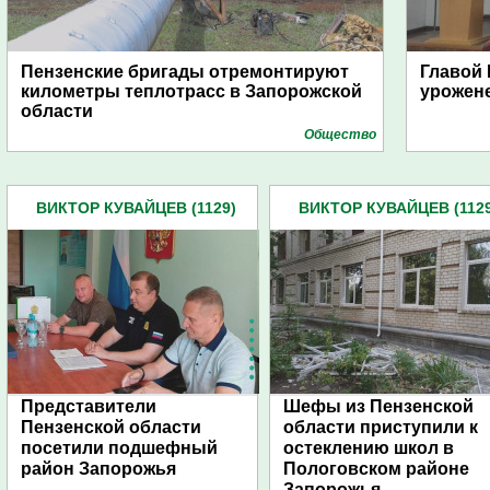
Пензенские бригады отремонтируют
Главой 
километры теплотрасс в Запорожской
урожен
области
Общество
ВИКТОР КУВАЙЦЕВ (1129)
ВИКТОР КУВАЙЦЕВ (1129
Представители
Шефы из Пензенской
Пензенской области
области приступили к
посетили подшефный
остеклению школ в
район Запорожья
Пологовском районе
Запорожья