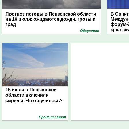
Прогноз погоды в Пензенской области
В Санкт
на 16 июля: ожидаются дожди, грозы и
Междун
град
форум-2
креати
Общество
15 июля в Пензенской
области включили
сирены. Что случилось?
Проиcшествия