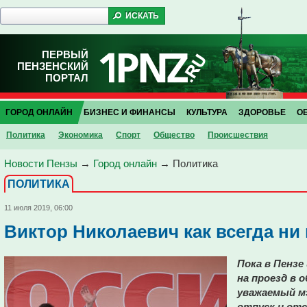
ПЕРВЫЙ
ПЕНЗЕНСКИЙ
ПОРТАЛ
ГОРОД ОНЛАЙН
БИЗНЕС И ФИНАНСЫ
КУЛЬТУРА
ЗДОРОВЬЕ
О
Политика
Экономика
Спорт
Общество
Проиcшествия
Новости Пензы
→
Город онлайн
→
Политика
ПОЛИТИКА
11 июля 2019, 06:00
Виктор Николаевич как всегда ни
Пока в Пензе
на проезд в
уважаемый м
отпуск и от