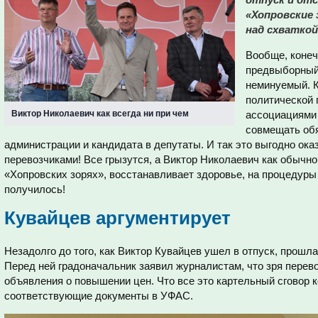
«Хопровские 
над схваткой
Вообще, конеч
предвыборный
неминуемый. К
политической 
Виктор Николаевич как всегда ни при чем
ассоциациями 
совмещать обя
администрации и кандидата в депутаты. И так это выгодно ока
перевозчиками! Все грызутся, а Виктор Николаевич как обычно
«Хопровских зорях», восстанавливает здоровье, на процедуры 
получилось!
Кувайцев аргументирует
Незадолго до того, как Виктор Кувайцев ушел в отпуск, прошл
Перед ней градоначальник заявил журналистам, что зря перев
объявления о повышении цен. Что все это картельный сговор 
соответствующие документы в УФАС.