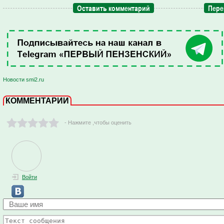
Оставить комментарий
Пере
Новости smi2.ru
КОММЕНТАРИИ
- Нажмите ,чтобы оценить
Войти