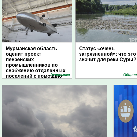
Мурманская область
Статус «очень
оценит проект
загрязненной»: что это
пензенских
значит для реки Суры?
промышленников по
снабжению отдаленных
Экономика
Общес
поселений с помощью
дирижаблей