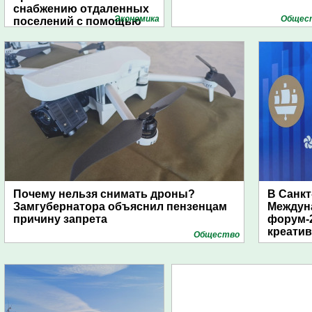
снабжению отдаленных
Экономика
Общес
поселений с помощью
дирижаблей
Почему нельзя снимать дроны?
В Санкт
Замгубернатора объяснил пензенцам
Междун
причину запрета
форум-2
креати
Общество