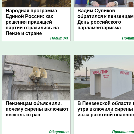
Народная программа
Вадим Супиков
Единой России: как
обратился к пензенцам
решения правящей
День российского
партии отразились на
парламентаризма
Пензе и стране
Политика
Полит
Пензенцам объяснили,
В Пензенской области 
почему сирены включают
утра включили сирены
несколько раз
из-за ракетной опасно
Общество
Проиcшест