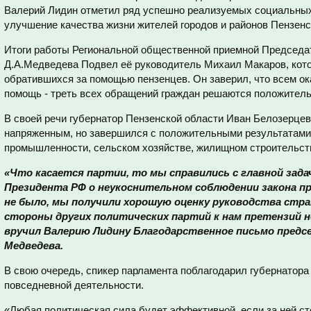
Валерий Лидин отметил ряд успешно реализуемых социальных 
улучшение качества жизни жителей городов и районов Пензенс
Итоги работы Региональной общественной приемной Председа
Д.А.Медведева Подвел её руководитель Михаил Макаров, кото
обратившихся за помощью пензенцев. Он заверил, что всем о
помощь - треть всех обращений граждан решаются положитель
В своей речи губернатор Пензенской области Иван Белозерцев
напряженным, но завершился с положительными результатами 
промышленности, сельском хозяйстве, жилищном строительст
«Что касается партии, то мы справились с главной зад
Президента РФ о неукоснительном соблюдении закона п
не было, мы получили хорошую оценку руководства стран
стороны других политических партий к нам претензий не
вручил Валерию Лидину Благодарственное письмо пред
Медведева.
В свою очередь, спикер парламента поблагодарил губернатора 
повседневной деятельности.
«Любая политическая сила будет эффективной, если за ней ст