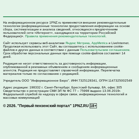
На информационном ресурсе 1PNZ.ru применяются внешние рекомендательные
технологии (информационные технологии предоставления информации на основе
сбора, систематизации и анализа сведений, относящихся к предпочтениям
пользователей сети «Интернет», находящихся на территории Российской
Федерации)».
Правила применения рекомендательных технологий
.
Сайт использует сервисы веб-аналитики
Яндекс Метрика
,
AppMetrica
и LiveInternet.
Продолжая использовать этот Сайт, вы соглашаетесь с использованием cookie-
файлов и других данных в соответствии с данным
Пользовательским соглашением
.
Срок обработки персональных данных при помощи cookie-файлов составляет 14
дней.
Редакция не несет ответственность за достоверность информации,
опубликованной в рекламных объявлениях и сообщениях информационных
агентств. Редакция не предоставляет справочной информации. Перепечатка
материалов только по согласованию с редакцией.
Учредитель ООО "Информационное Бюро". ИНН 7325128341, ОГРН 1147325002549
Адрес редакции:
198332
г. Санкт-Петербург,
Брестский бульвар, 8А, офис 305
Свидетельство о регистрации СМИ ЭЛ № ФС 77 – 75998 выдано 13.06.2019г.
Федеральной службой по надзору в сфере связи, информационных технологий и
массовых коммуникаций
© 2026.
"Первый пензенский портал" 1PNZ.RU
18+