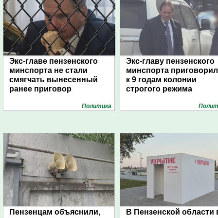
Экс-главе пензенского
Экс-главу пензенского
минспорта не стали
минспорта приговори
смягчать вынесенный
к 9 годам колонии
ранее приговор
строгого режима
Политика
Полит
Пензенцам объяснили,
В Пензенской области 