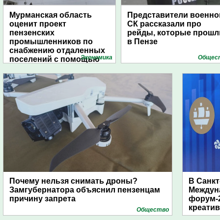
Мурманская область
Представители военно
оценит проект
СК рассказали про
пензенских
рейды, которые прошл
промышленников по
в Пензе
снабжению отдаленных
Экономика
Общес
поселений с помощью
дирижаблей
Почему нельзя снимать дроны?
В Санкт
Замгубернатора объяснил пензенцам
Междун
причину запрета
форум-2
креати
Общество