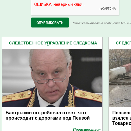
Максимальная длина сообщения 600 си
СЛЕДСТВЕННОЕ УПРАВЛЕНИЕ СЛЕДКОМА
СЛЕДС
ПЕНЗЕНСКОЙ ОБЛАСТИ (2162)
П
Бастрыкин потребовал ответ: что
Пензенс
происходит с дорогами под Пензой
взялся 
Токарн
Проиcшествия