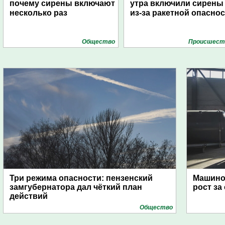
почему сирены включают
утра включили сирены
несколько раз
из-за ракетной опасно
Общество
Проиcшест
Три режима опасности: пензенский
Машино
замгубернатора дал чёткий план
рост за
действий
Общество