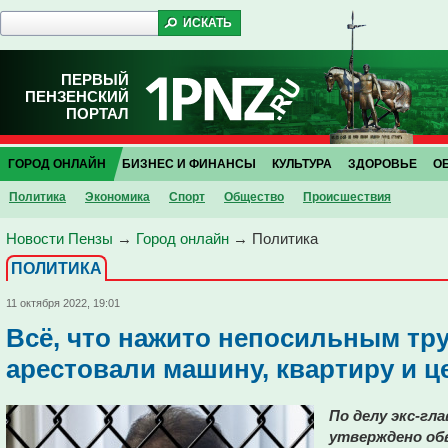
ПЕРВЫЙ
ПЕНЗЕНСКИЙ
ПОРТАЛ
ГОРОД ОНЛАЙН
БИЗНЕС И ФИНАНСЫ
КУЛЬТУРА
ЗДОРОВЬЕ
О
Политика
Экономика
Спорт
Общество
Проиcшествия
Новости Пензы
→
Город онлайн
→
Политика
ПОЛИТИКА
11 октября 2022, 19:01
Всё, что нажито непосильным тру
арестовали машину, квартиру и ц
По делу экс-гл
утверждено об