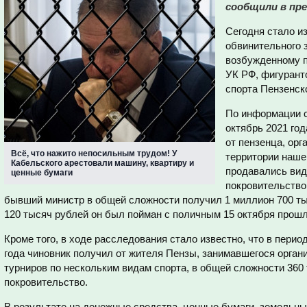
сообщили в пре
Сегодня стало и
обвинительного 
возбужденному по 
УК РФ, фигурант
спорта Пензенск
По информации с
октябрь 2021 го
от пензенца, орг
Всё, что нажито непосильным трудом! У
территории наше
Кабельского арестовали машину, квартиру и
продавались вид
ценные бумаги
покровительство
бывший министр в общей сложности получил 1 миллион 700 ты
120 тысяч рублей он был пойман с поличным 15 октября прошл
Кроме того, в ходе расследования стало известно, что в период
года чиновник получил от жителя Пензы, занимавшегося орган
турниров по нескольким видам спорта, в общей сложности 360
покровительство.
В результате на денежные средства, ценные бумаги, земельн