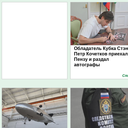
Обладатель Кубка Стэ
Петр Кочетков приехал
Пензу и раздал
автографы
Сп