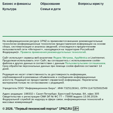
Бизнес и финансы
Образование
Вопросы юристу
Культура
Семья и дети
На информационном ресурсе 1PNZ.ru применяются внешние рекомендательные
технологии (информационные технологии предоставления информации на основе
сбора, систематизации и анализа сведений, относящихся к предпочтениям
пользователей сети «Интернет», находящихся на территории Российской
Федерации)».
Правила применения рекомендательных технологий
.
Сайт использует сервисы веб-аналитики
Яндекс Метрика
,
AppMetrica
и LiveInternet.
Продолжая использовать этот Сайт, вы соглашаетесь с использованием cookie-
файлов и других данных в соответствии с данным
Пользовательским соглашением
.
Срок обработки персональных данных при помощи cookie-файлов составляет 14
дней.
Редакция не несет ответственность за достоверность информации,
опубликованной в рекламных объявлениях и сообщениях информационных
агентств. Редакция не предоставляет справочной информации. Перепечатка
материалов только по согласованию с редакцией.
Учредитель ООО "Информационное Бюро". ИНН 7325128341, ОГРН 1147325002549
Адрес редакции:
198332
г. Санкт-Петербург,
Брестский бульвар, 8А, офис 305
Свидетельство о регистрации СМИ ЭЛ № ФС 77 – 75998 выдано 13.06.2019г.
Федеральной службой по надзору в сфере связи, информационных технологий и
массовых коммуникаций
© 2026.
"Первый пензенский портал" 1PNZ.RU
18+