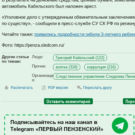
автомобиль Кабельского был наложен арест.
«Уголовное дело с утвержденным обвинительным заключением
по существу», - сообщили в пресс-службе СУ СК РФ по региону
Читайте также:
появились подробности гибели 3-летнего ребен
Фото: https://penza.sledcom.ru/
Другие статьи
Люди:
Григорий Кабельский (122)
по темам:
Прочее:
взятка (318)
коррупция (216)
Организаци
Следственное управление Следкома Пензе
я:
Распечатать
PDF версия
Переслать другу
Оставить комментарий
Пере